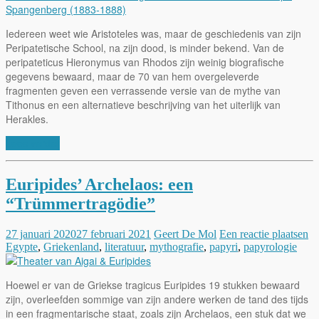
Iedereen weet wie Aristoteles was, maar de geschiedenis van zijn
Peripatetische School, na zijn dood, is minder bekend. Van de
peripateticus Hieronymus van Rhodos zijn weinig biografische
gegevens bewaard, maar de 70 van hem overgeleverde
fragmenten geven een verrassende versie van de mythe van
Tithonus en een alternatieve beschrijving van het uiterlijk van
Herakles.
Lees verder
Euripides’ Archelaos: een
“Trümmertragödie”
27 januari 2020
27 februari 2021
Geert De Mol
Een reactie plaatsen
Egypte
,
Griekenland
,
literatuur
,
mythografie
,
papyri
,
papyrologie
Hoewel er van de Griekse tragicus Euripides 19 stukken bewaard
zijn, overleefden sommige van zijn andere werken de tand des tijds
in een fragmentarische staat, zoals zijn Archelaos, een stuk dat we