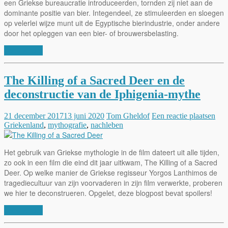
een Griekse bureaucratie introduceerden, tornden zij niet aan de
dominante positie van bier. Integendeel, ze stimuleerden en sloegen
op velerlei wijze munt uit de Egyptische bierindustrie, onder andere
door het opleggen van een bier- of brouwersbelasting.
Lees verder
The Killing of a Sacred Deer en de
deconstructie van de Iphigenia-mythe
21 december 2017
13 juni 2020
Tom Gheldof
Een reactie plaatsen
Griekenland
,
mythografie
,
nachleben
Het gebruik van Griekse mythologie in de film dateert uit alle tijden,
zo ook in een film die eind dit jaar uitkwam, The Killing of a Sacred
Deer. Op welke manier de Griekse regisseur Yorgos Lanthimos de
tragediecultuur van zijn voorvaderen in zijn film verwerkte, proberen
we hier te deconstrueren. Opgelet, deze blogpost bevat spoilers!
Lees verder