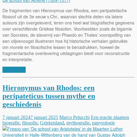
De fragmenten van Hieronymus van Rhodos, een peripatetische
filosoof uit de 3e eeuw v.Chr., waarvan slechts delen via latere
auteurs zijn overgeleverd, leren ons heel wat biografische gegevens
over verschillende Griekse filosofen. Voorbeelden zoals de bigamie
van Socrates, de slavernij van Phaedo en Thales’ voorspelling van
een olijvenoogst illustreren hoe hij historische verhalen gebruikte
om morele en filosofische lessen te benadrukken, hoewel de
fragmentarische overlevering uitdagingen biedt voor reconstructie
en interpretatie.
Lees verder
Hieronymus van Rhodos: een
peripateticus tussen mythe en
geschiedenis
7 januari 2024
7 januari 2025
Marco Pelucchi
Een reactie plaatsen
biografie
,
filosofie
,
Griekenland
,
mythografie
,
papyrologie