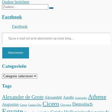
Berichtnavigatie
Oudere berichten
Zoeken
naar:
Facebook
Facebook
Typ je e-mail om je te abonneren op onze blog...
Abonneren
Categorieën
Categorieën
Tags
Athene
Alexander de Grote
Alexandrië
Apollo
Aristoteles
Cicero
Demotisch
Augustus
Caesar
Cassius Dio
Cleopatra
Egypte