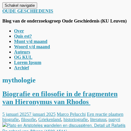
Schakel navigatie
OUDE GESCHIEDENIS
Blog van de onderzoeksgroep Oude Geschiedenis (KU Leuven)
Over
Quis est?
Munt v/d maand
Woord v/d maand
Auteurs
OG KUL
Lorem Ipsum
Archief
mythologie
Biografie en filosofie in de fragmenten
van Hieronymus van Rhodos
5 januari 2025
7 januari 2025
Marco Pelucchi
Een reactie plaatsen
biografie
,
filosofie
,
Griekenland
,
historiografie
,
literatuur
,
papyri