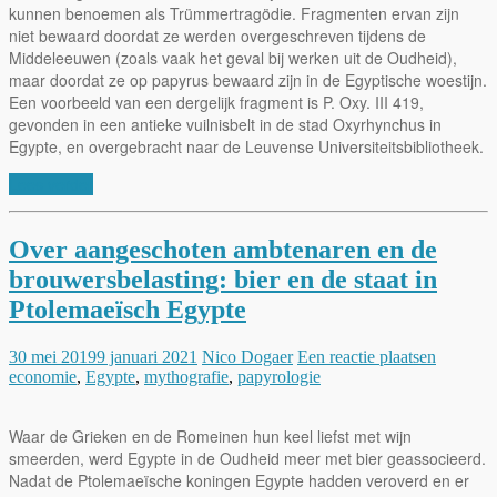
kunnen benoemen als Trümmertragödie. Fragmenten ervan zijn
niet bewaard doordat ze werden overgeschreven tijdens de
Middeleeuwen (zoals vaak het geval bij werken uit de Oudheid),
maar doordat ze op papyrus bewaard zijn in de Egyptische woestijn.
Een voorbeeld van een dergelijk fragment is P. Oxy. III 419,
gevonden in een antieke vuilnisbelt in de stad Oxyrhynchus in
Egypte, en overgebracht naar de Leuvense Universiteitsbibliotheek.
Lees verder
Over aangeschoten ambtenaren en de
brouwersbelasting: bier en de staat in
Ptolemaeïsch Egypte
30 mei 2019
9 januari 2021
Nico Dogaer
Een reactie plaatsen
economie
,
Egypte
,
mythografie
,
papyrologie
Waar de Grieken en de Romeinen hun keel liefst met wijn
smeerden, werd Egypte in de Oudheid meer met bier geassocieerd.
Nadat de Ptolemaeïsche koningen Egypte hadden veroverd en er