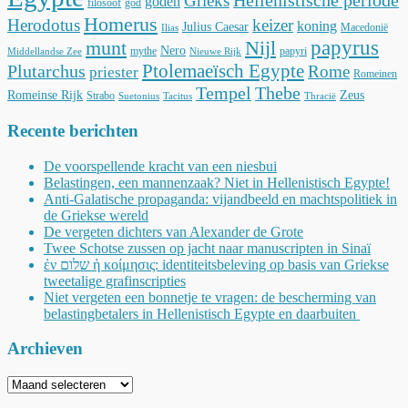
Hellenistische periode
Grieks
goden
filosoof
god
Homerus
Herodotus
keizer
koning
Julius Caesar
Macedonië
Ilias
munt
Nijl
papyrus
Nero
mythe
papyri
Middellandse Zee
Nieuwe Rijk
Ptolemaeïsch Egypte
Plutarchus
Rome
priester
Romeinen
Tempel
Thebe
Romeinse Rijk
Zeus
Strabo
Suetonius
Tacitus
Thracië
Recente berichten
De voorspellende kracht van een niesbui
Belastingen, een mannenzaak? Niet in Hellenistisch Egypte!
Anti-Galatische propaganda: vijandbeeld en machtspolitiek in
de Griekse wereld
De vergeten dichters van Alexander de Grote
Twee Schotse zussen op jacht naar manuscripten in Sinaï
ἐν שלום ἡ κοίμησις: identiteitsbeleving op basis van Griekse
tweetalige grafinscripties
Niet vergeten een bonnetje te vragen: de bescherming van
belastingbetalers in Hellenistisch Egypte en daarbuiten
Archieven
Archieven