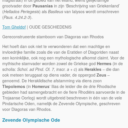
grootvader door
Pausanias
in zijn ‘Beschrijving van Griekenland’
(
Hellados Periegesis
) als
Basileus
van Ialysos wordt omschreven
(
Paus. 4.24.2-3
).
Tom Gheldof
| OUDE GESCHIEDENIS
Gereconstrueerde stamboom van Diagoras van Rhodos
Het hoeft dan ook niet te verwonderen dat een machtige en
invloedrijke familie zoals die van de Eratiden of Diagoriden naast
een koninklijke, ook nog een mythologische afkomst claimt. Voor de
mythische stamvader worden zowel de Griekse god
Hermes
(in de
scholia:
Schol. ad Pind. Ol. 7, inscr. a + c
) als
Herakles
– die dan
ook meteen teruggaat op diens vader, de oppergod
Zeus
–
genoemd. De Heraklidische afstamming via diens zoon
Tlepolemos
(in
Homerus
ʼ Ilias de leider die de drie Rhodische
gebieden had samengebracht en de fiere Rhodiërs aanvoerde in de
Trojaanse Oorlog) wordt uitgebreid beschreven in één van de vele
Pindarische Oden, namelijk de Zevende Olympische, geschreven
voor Diagoras van Rhodos.
Zevende Olympische Ode