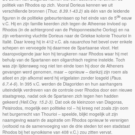
politiek van Rhodos op zich. Vooral Dorieus kennen we uit
verschillende bronnen (
Thuc. 8.39.1-43.2)
als één van de leidende
de
figuren in de politieke gebeurtenissen op het einde van de 5
eeuw
v.C. Hij en zijn familie keerden zich tegen de Atheense invloed op
Rhodos (in de achtergrond van de Peloponnesische Oorlog) en na
zijn verbanning vluchtte Dorieus naar de Griekse kolonie Thourioi in
Italië. Daar kreeg hij in 412 v.C. als
nauarchos
het bevel over enkele
schepen en vervoegde hij daarmee de Spartaanse vloot. Het
daaropvolgende jaar kon hij terugkeren naar Rhodos waar hij met
behulp van de Spartanen een oligarchisch regime instelde. Toch
was zijn lijdensweg nog niet ten einde toen hij door de Atheners
gevangen werd genomen, maar – opnieuw – dankzij zijn roem als
atleet en zijn afkomst werd hij vrijgelaten zonder losgeld (
Paus.
6.7.4-6
). In 395 v.C. werden de Diagoriden en hun aanhangers
uiteindelijk verdreven van de controle over Rhodos door een nieuwe
staatsgreep, nadat ook de Spartanen zich tegen hen hadden
gekeerd
(Hell.Oxy. 15.2-3).
Dat ook de kleinzoon van Diagoras,
Peisirodos, mogelijk een politieke rol – hij kreeg net zoals zijn oom
het burgerrecht van Thourioi – speelde, blijkt mogelijk uit zijn
naamgeving waarin de aspiratie om Rhodos opnieuw te verenigen
(voltooid na de samenvoeging van de drie steden tot een stadstaat
Rhodos bij het synoikisme van 408 v.C.) zou zitten vervat.