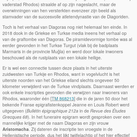
vaderstad Rhodos) straalde af op zijn nageslacht, maar de
overwinningen van hen versterkten evenzeer zijn beeld als
stamvader van de succesvolle atletendynastie van de Diagoriden.
Toch is het verhaal van Diagoras nog niet helemaal ten einde. In
2018 dook in de Griekse en Turkse media ineens het verhaal op
van de graftombe van Diagoras. De piramidevormige tombe was al
eerder gevonden in het Turkse Turgut (vlak bij de badplaats
Marmaris in de provincie Muğla) en werd door lokale inwoners
beschouwd als de rustplaats van een lokale heilige.
Er is wel een connectie tussen deze plaats in het uiterste
zuidwesten van Turkije en Rhodos, want in vogelvlucht is het
uiterste noorden van het Griekse eiland slechts ongeveer 50
kilometer verwijderd van de Turkse vindplaats. Daarnaast werden er
ook enkele inscripties gevonden die verwijzen naar inwoners van
Rhodos, waaronder één [
TM 868213
] die in de jaren 50 door het
bekende Franse epigrafistenkoppel Jeanne en Louis Robert werd
uitgegeven (
Bullétin
épigraphique 212a
in de
Revue des Études
Grecques 68
). In het funeraire epigram wordt gesproken over een
mannelijke krijger met de naam Diagoras en zijn vrouw
Aristomacha
. Zij dateren de inscriptie ten vroegste in de
Hellenistische periode, dus het lijkt twijfelachtig of het hier effectief