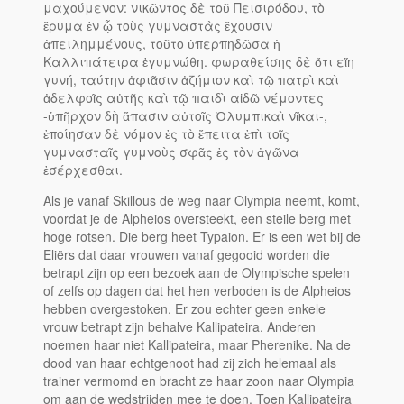
μαχούμενον: νικῶντος δὲ τοῦ Πεισιρόδου, τὸ
ἔρυμα ἐν ᾧ τοὺς γυμναστὰς ἔχουσιν
ἀπειλημμένους, τοῦτο ὑπερπηδῶσα ἡ
Καλλιπάτειρα ἐγυμνώθη. φωραθείσης δὲ ὅτι εἴη
γυνή, ταύτην ἀφιᾶσιν ἀζήμιον καὶ τῷ πατρὶ καὶ
ἀδελφοῖς αὐτῆς καὶ τῷ παιδὶ αἰδῶ νέμοντες
-ὑπῆρχον δὴ ἅπασιν αὐτοῖς Ὀλυμπικαὶ νῖκαι-,
ἐποίησαν δὲ νόμον ἐς τὸ ἔπειτα ἐπὶ τοῖς
γυμνασταῖς γυμνοὺς σφᾶς ἐς τὸν ἀγῶνα
ἐσέρχεσθαι.
Als je vanaf Skillous de weg naar Olympia neemt, komt,
voordat je de Alpheios oversteekt, een steile berg met
hoge rotsen. Die berg heet Typaion. Er is een wet bij de
Eliërs dat daar vrouwen vanaf gegooid worden die
betrapt zijn op een bezoek aan de Olympische spelen
of zelfs op dagen dat het hen verboden is de Alpheios
hebben overgestoken. Er zou echter geen enkele
vrouw betrapt zijn behalve Kallipateira. Anderen
noemen haar niet Kallipateira, maar Pherenike. Na de
dood van haar echtgenoot had zij zich helemaal als
trainer vermomd en bracht ze haar zoon naar Olympia
om aan de wedstrijden mee te doen. Toen Kallipateira