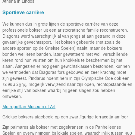
Athena in Lindos.
Sportieve carrière
We kunnen dus in grote lijnen de sportieve carrière van deze
professionele bokser uit een aristocratische familie reconstrueren.
Diagoras werd waarschijnlijk al van jongs af aan getraind in deze
gevaarlijke gevechtssport. Het boksen gebeurde (net zoals de
andere sporten op de Griekse Spelen) naakt, maar de boksers
bonden wel leren banden, later gewatteerd met wol, verschillende
keren rond hun vuisten om hun knokkels te beschermen bij het
slaan. Aangezien er nog geen gewichtsklassen bestonden, kunnen
we vermoeden dat Diagoras fors gebouwd en zeer krachtig moet
zijn geweest. Pindarus noemt hem in zijn Olympische Ode ook een
εὐθυμάχης, mogelijk verwijzend naar zijn open, rechtopstaande en
eerlijke stijl van boksen waarbij hij geen slagen zou hebben
ontweken.
Metropolitan Museum of Art
Griekse boksers afgebeeld op een zwartfigurige terracotta amfoor
Zijn palmares als bokser met zegekransen in de Panhelleense
Spelen en overwinningen bij lokale spelen, waarschijnlijk tussen 480