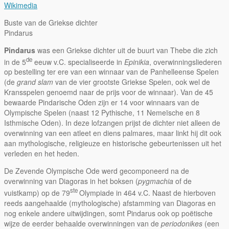
Wikimedia
Buste van de Griekse dichter
Pindarus
Pindarus
was een Griekse dichter uit de buurt van Thebe die zich
de
in de 5
eeuw v.C. specialiseerde in
Epinikia
, overwinningsliederen
op bestelling ter ere van een winnaar van de Panhelleense Spelen
(de
grand slam
van de vier grootste Griekse Spelen, ook wel de
Kransspelen genoemd naar de prijs voor de winnaar). Van de 45
bewaarde Pindarische Oden zijn er 14 voor winnaars van de
Olympische Spelen (naast 12 Pythische, 11 Nemeïsche en 8
Isthmische Oden). In deze lofzangen prijst de dichter niet alleen de
overwinning van een atleet en diens palmares, maar linkt hij dit ook
aan mythologische, religieuze en historische gebeurtenissen uit het
verleden en het heden.
De Zevende Olympische Ode werd gecomponeerd na de
overwinning van Diagoras in het boksen (
pygmachia
of de
ste
vuistkamp) op de 79
Olympiade in 464 v.C. Naast de hierboven
reeds aangehaalde (mythologische) afstamming van Diagoras en
nog enkele andere uitwijdingen, somt Pindarus ook op poëtische
wijze de eerder behaalde overwinningen van de
periodonikes
(een