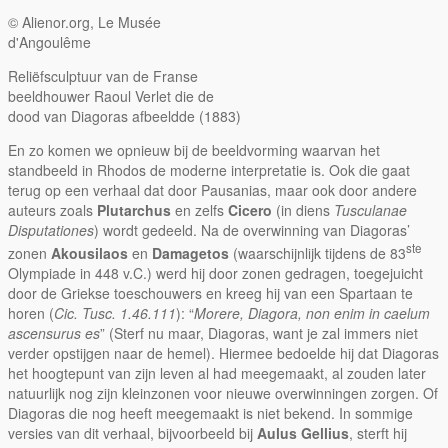
© Alienor.org, Le Musée
d'Angoulême
Reliëfsculptuur van de Franse
beeldhouwer Raoul Verlet die de
dood van Diagoras afbeeldde (1883)
En zo komen we opnieuw bij de beeldvorming waarvan het
standbeeld in Rhodos de moderne interpretatie is. Ook die gaat
terug op een verhaal dat door Pausanias, maar ook door andere
auteurs zoals
Plutarchus
en zelfs
Cicero
(in diens
Tusculanae
Disputationes
) wordt gedeeld. Na de overwinning van Diagoras’
ste
zonen
Akousilaos
en
Damagetos
(waarschijnlijk tijdens de 83
Olympiade in 448 v.C.) werd hij door zonen gedragen, toegejuicht
door de Griekse toeschouwers en kreeg hij van een Spartaan te
horen (
Cic. Tusc. 1.46.111
): “
Morere, Diagora, non enim in caelum
ascensurus es
” (Sterf nu maar, Diagoras, want je zal immers niet
verder opstijgen naar de hemel). Hiermee bedoelde hij dat Diagoras
het hoogtepunt van zijn leven al had meegemaakt, al zouden later
natuurlijk nog zijn kleinzonen voor nieuwe overwinningen zorgen. Of
Diagoras die nog heeft meegemaakt is niet bekend. In sommige
versies van dit verhaal, bijvoorbeeld bij
Aulus Gellius
, sterft hij