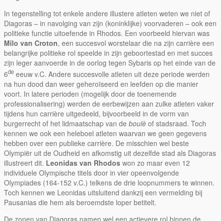
In tegenstelling tot enkele andere illustere atleten weten we niet of
Diagoras – in navolging van zijn (koninklijke) voorvaderen – ook een
politieke functie uitoefende in Rhodos. Een voorbeeld hiervan was
Milo van Croton
, een succesvol worstelaar die na zijn carrière een
belangrijke politieke rol speelde in zijn geboortestad en met succes
zijn leger aanvoerde in de oorlog tegen Sybaris op het einde van de
de
6
eeuw v.C. Andere succesvolle atleten uit deze periode werden
na hun dood dan weer geheroïseerd en leefden op die manier
voort. In latere perioden (mogelijk door de toenemende
professionalisering) werden de eerbewijzen aan zulke atleten vaker
tijdens hun carrière uitgedeeld, bijvoorbeeld in de vorm van
burgerrecht of het lidmaatschap van de
boulè
of stadsraad. Toch
kennen we ook een heleboel atleten waarvan we geen gegevens
hebben over een publieke carrière. De misschien wel beste
Olympiër uit de Oudheid en afkomstig uit dezelfde stad als Diagoras
illustreert dit.
Leonidas van Rhodos
won zo maar even 12
individuele Olympische titels door in vier opeenvolgende
Olympiades (164-152 v.C.) telkens de drie loopnummers te winnen.
Toch kennen we Leonidas uitsluitend dankzij een vermelding bij
Pausanias die hem als beroemdste loper betitelt.
De zonen van Diagoras namen wel een actievere rol binnen de