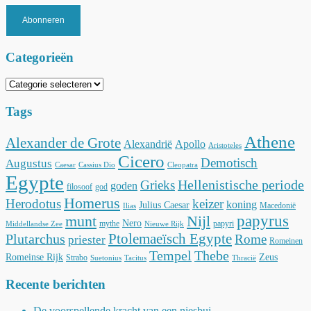
Abonneren
Categorieën
Categorieën
Tags
Athene
Alexander de Grote
Alexandrië
Apollo
Aristoteles
Cicero
Demotisch
Augustus
Caesar
Cassius Dio
Cleopatra
Egypte
Hellenistische periode
Grieks
goden
filosoof
god
Homerus
Herodotus
keizer
koning
Julius Caesar
Macedonië
Ilias
munt
Nijl
papyrus
Nero
mythe
papyri
Middellandse Zee
Nieuwe Rijk
Ptolemaeïsch Egypte
Plutarchus
Rome
priester
Romeinen
Tempel
Thebe
Romeinse Rijk
Zeus
Strabo
Suetonius
Tacitus
Thracië
Recente berichten
De voorspellende kracht van een niesbui