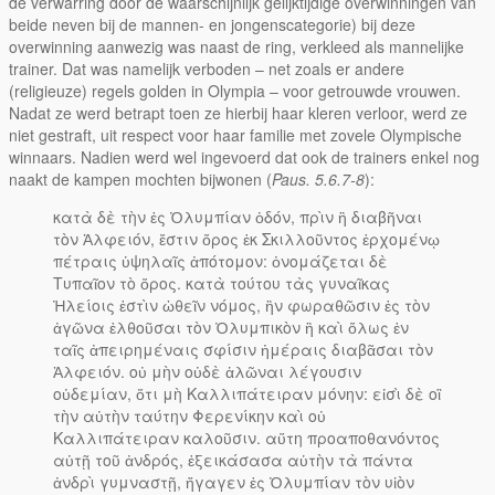
de verwarring door de waarschijnlijk gelijktijdige overwinningen van
beide neven bij de mannen- en jongenscategorie) bij deze
overwinning aanwezig was naast de ring, verkleed als mannelijke
trainer. Dat was namelijk verboden – net zoals er andere
(religieuze) regels golden in Olympia – voor getrouwde vrouwen.
Nadat ze werd betrapt toen ze hierbij haar kleren verloor, werd ze
niet gestraft, uit respect voor haar familie met zovele Olympische
winnaars. Nadien werd wel ingevoerd dat ook de trainers enkel nog
naakt de kampen mochten bijwonen (
Paus. 5.6.7-8
):
κατὰ δὲ τὴν ἐς Ὀλυμπίαν ὁδόν, πρὶν ἢ διαβῆναι
τὸν Ἀλφειόν, ἔστιν ὄρος ἐκ Σκιλλοῦντος ἐρχομένῳ
πέτραις ὑψηλαῖς ἀπότομον: ὀνομάζεται δὲ
Τυπαῖον τὸ ὄρος. κατὰ τούτου τὰς γυναῖκας
Ἠλείοις ἐστὶν ὠθεῖν νόμος, ἢν φωραθῶσιν ἐς τὸν
ἀγῶνα ἐλθοῦσαι τὸν Ὀλυμπικὸν ἢ καὶ ὅλως ἐν
ταῖς ἀπειρημέναις σφίσιν ἡμέραις διαβᾶσαι τὸν
Ἀλφειόν. οὐ μὴν οὐδὲ ἁλῶναι λέγουσιν
οὐδεμίαν, ὅτι μὴ Καλλιπάτειραν μόνην: εἰσὶ δὲ οἳ
τὴν αὐτὴν ταύτην Φερενίκην καὶ οὐ
Καλλιπάτειραν καλοῦσιν. αὕτη προαποθανόντος
αὐτῇ τοῦ ἀνδρός, ἐξεικάσασα αὑτὴν τὰ πάντα
ἀνδρὶ γυμναστῇ, ἤγαγεν ἐς Ὀλυμπίαν τὸν υἱὸν