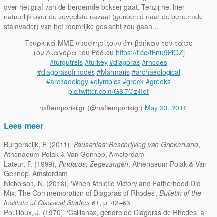
over het graf van de beroemde bokser gaat. Tenzij het hier
natuurlijk over de zoveelste nazaat (genoemd naar de beroemde
stamvader) van het roemrijke geslacht zou gaan…
Τουρκικά ΜΜΕ υποστηρίζουν ότι βρήκαν τον τάφο
του Διαγόρα του Ρόδιου
https://t.co/fBnu9PiOZj
#turgutreis
#turkey
#diagoras
#rhodes
#diagorasofrhodes
#Marmaris
#archaeological
#archaeology
#olympics
#greek
#greeks
pic.twitter.com/G8i7Oz4Idf
— naftemporiki.gr (@naftemporikigr)
May 23, 2018
Lees meer
Burgersdijk, P. (2011),
Pausanias: Beschrijving van Griekenland
,
Athenaeum-Polak & Van Gennep, Amsterdam
Lateur, P. (1999),
Pindaros: Zegezangen
, Athenaeum-Polak & Van
Gennep, Amsterdam
Nicholson, N. (2018), ‘When Athletic Victory and Fatherhood Did
Mix: The Commemoration of Diagoras of Rhodes’,
Bulletin of the
Institute of Classical Studies 61
, p. 42–63
Pouilloux, J. (1970), ‘Callianax, gendre de Diagoras de Rhodes, à