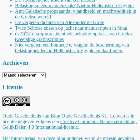
Belastingen, een mannenzaak? Niet in Hellenistisch Egypte!
Anti-Galatische propaganda: vijandbeeld en machtspolitiek in
de Griekse wereld
De vergeten dichters van Alexander de Grote
Twee Schotse zussen op jacht naar manuscripten in Sinaï
ἐν שלום ἡ κοίμησις: identiteitsbeleving op basis van Griekse
tweetalige grafinscripties
Niet vergeten een bonnetje te vragen: de bescherming van
belastingbetalers in Hellenistisch Egypte en daarbuiten
Archieven
Archieven
Licentie
Oude Geschiedenis
van
Blog Oude Geschiedenis KU Leuven
is in
licentie gegeven volgens een
Creative Commons Naamsvermelding-
GelijkDelen 4.0 Internationaal-licentie
.
Het fotomateriaal van deze blog ontlenen we in de meeste gevallen