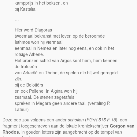
kampprijs in het boksen, en
bij Kastalia
…
Hier werd Diagoras
tweemaal bekranst met lover, op de beroemde
Isthmos won hij viermaal,
eenmaal in Nemea en later nog eens, en ook in het
rotsige Athene.
Het bronzen schild van Argos kent hem, hem kennen
de trofeeën
van Arkadië en Thebe, de spelen die bij wet geregeld
zijn,
bij de Boiotiërs
en ook Pellene. In Aigina won hij
zesmaal. De stenen zegetafels
spreken in Megara geen andere taal. (vertaling P.
Lateur)
Deze ode zou volgens een ander
scholion
(
FGrH 515 F 18
), een
fragment toegeschreven aan de lokale kroniekschrijver
Gorgon van
Rhodos
, in gouden letters zijn aangebracht op de tempel van