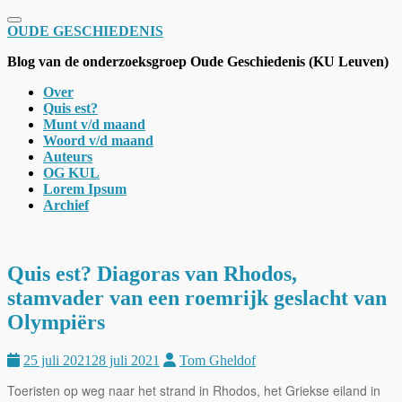
Schakel navigatie
OUDE GESCHIEDENIS
Blog van de onderzoeksgroep Oude Geschiedenis (KU Leuven)
Over
Quis est?
Munt v/d maand
Woord v/d maand
Auteurs
OG KUL
Lorem Ipsum
Archief
Quis est? Diagoras van Rhodos,
stamvader van een roemrijk geslacht van
Olympiërs
25 juli 2021
28 juli 2021
Tom Gheldof
Toeristen op weg naar het strand in Rhodos, het Griekse eiland in