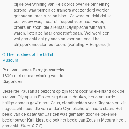
bij de overwinning van Peisidoros over de omheining
sprong, waarbinnen de trainers afgezonderd werden
gehouden, raakte ze ontbloot. Zo werd ontdekt dat ze
een vrouw was, maar uit respect voor haar vader,
broers en zoon, die allemaal Olympische winnaars
waren, lieten ze haar ongestraft gaan. Wel werd een
wet gemaakt dat gymnasten voortaan naakt het
strijdperk moesten betreden. (vertaling P. Burgersdijk)
© The Trustees of the British
Museum
Print van James Barry (omstreeks
1800) met de overwinning van de
Diagoriden
Diezelfde Pausanias bezocht op zijn tocht door Griekenland ook de
site van Olympia in Elis en zag daar in de
Altis,
het ommuurde
heilige domein gewijd aan Zeus, standbeelden voor Diagoras en zijn
nageslacht naast die van andere Olympische winnaars staan. Het
beeld van de
pater familias
zelf was gemaakt door de bekende
beeldhouwer
Kallikles
, die ook het beeld van Zeus in Megara heeft
gemaakt (
Paus. 6.7.2
).