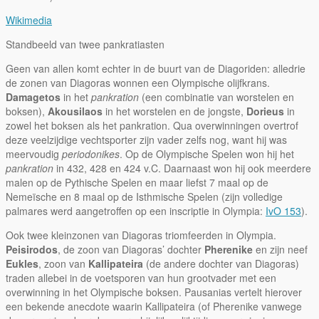
Wikimedia
Standbeeld van twee pankratiasten
Geen van allen komt echter in de buurt van de Diagoriden: alledrie
de zonen van Diagoras wonnen een Olympische olijfkrans.
Damagetos
in het
pankration
(een combinatie van worstelen en
boksen),
Akousilaos
in het worstelen en de jongste,
Dorieus
in
zowel het boksen als het pankration. Qua overwinningen overtrof
deze veelzijdige vechtsporter zijn vader zelfs nog, want hij was
meervoudig
periodonikes
. Op de Olympische Spelen won hij het
pankration
in 432, 428 en 424 v.C. Daarnaast won hij ook meerdere
malen op de Pythische Spelen en maar liefst 7 maal op de
Nemeïsche en 8 maal op de Isthmische Spelen (zijn volledige
palmares werd aangetroffen op een inscriptie in Olympia:
IvO 153
).
Ook twee kleinzonen van Diagoras triomfeerden in Olympia.
Peisirodos
, de zoon van Diagoras’ dochter
Pherenike
en zijn neef
Eukles
, zoon van
Kallipateira
(de andere dochter van Diagoras)
traden allebei in de voetsporen van hun grootvader met een
overwinning in het Olympische boksen. Pausanias vertelt hierover
een bekende anecdote waarin Kallipateira (of Pherenike vanwege