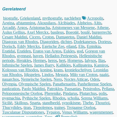
Gerelateerd
biografie
,
Griekenland
,
mythografie
,
nachleben
Acropolis
,
Aegina
,
afstamming
,
Akousilaos
,
Alcibiades
,
Alpheios
,
Altis
,
Arcadië
,
Argos
,
Aristomacha
,
Aristomenes van Messene
,
Athene
,
Aulus Gellius
,
Axel Merckx
,
basileus
,
Boeotië
,
boulè
,
burgerrecht
,
Cesare Maldini
,
Cicero
,
Croton
,
Damagetos
,
Daniel Maldini
,
Diagoras van Rhodos
,
Diagoriden
,
dichter
,
Dodekanesos
,
Dorieus
,
Dorisch
,
Eddy Merckx
,
Egeïsche Zee
,
eiland
,
Elis
,
Epinikia
,
Eratidai
,
Eratiden
,
Eratos van Argos
,
Eukles
,
god
,
Gorgon van
Rhodos
,
gymnast
,
haven
,
Hellados Periegesis
,
Hellenistische
periode
,
Herakles
,
Hermes
,
heros
,
hert
,
Homerus
,
Ialysos
,
Ilias
,
Isthmische Spelen
,
James Barry
,
Kallikles
,
Kallipateira
,
Kamiros
,
Kolossus van Rhodos
,
koning
,
krans
,
kroniekschrijver
,
Leonidas
van Rhodos
,
lijkspelen
,
Lindos
,
Megara
,
Milo van Croton
,
naakt
,
nauarchos
,
Nemeïsche Spelen
,
Nero
,
Noctes Atticae
,
Oden
,
Olympia
,
Olympische Spelen
,
Panathenaeën
,
Panhelleense Spelen
,
pankration
,
Paolo Maldini
,
Patroklos
,
Pausanias
,
Peisirodos
,
Pellana
,
Peloponnesische Oorlog
,
Pherenike
,
Pindarus
,
Plutarchus
,
polis
,
pygmachia
,
Pythische Spelen
,
Rhodos
,
scholia
,
Serena Williams
,
Sicilië
,
Skillous
,
Sparta
,
standbeeld
,
synoikisme
,
Thebe
,
Thourioi
,
Thucydides
,
tiran
,
Tlepolemos
,
trainer
,
Trojaanse Oorlog
,
Tusculanae Disputationes
,
Typaion
,
Venus Williams
,
wagenmenner
,
wagenrennen
,
worstelen
,
Zeus
.
Permalink
.