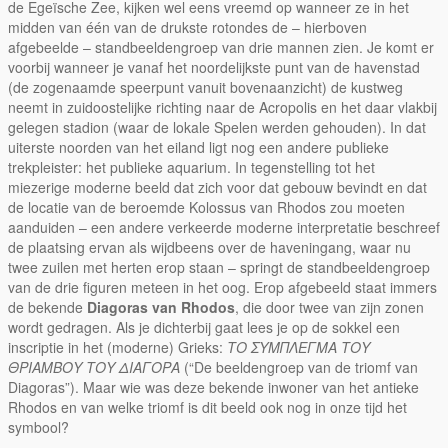
de Egeïsche Zee, kijken wel eens vreemd op wanneer ze in het
midden van één van de drukste rotondes de – hierboven
afgebeelde – standbeeldengroep van drie mannen zien. Je komt er
voorbij wanneer je vanaf het noordelijkste punt van de havenstad
(de zogenaamde speerpunt vanuit bovenaanzicht) de kustweg
neemt in zuidoostelijke richting naar de Acropolis en het daar vlakbij
gelegen stadion (waar de lokale Spelen werden gehouden). In dat
uiterste noorden van het eiland ligt nog een andere publieke
trekpleister: het publieke aquarium. In tegenstelling tot het
miezerige moderne beeld dat zich voor dat gebouw bevindt en dat
de locatie van de beroemde Kolossus van Rhodos zou moeten
aanduiden – een andere verkeerde moderne interpretatie beschreef
de plaatsing ervan als wijdbeens over de haveningang, waar nu
twee zuilen met herten erop staan – springt de standbeeldengroep
van de drie figuren meteen in het oog. Erop afgebeeld staat immers
de bekende
Diagoras van Rhodos
, die door twee van zijn zonen
wordt gedragen. Als je dichterbij gaat lees je op de sokkel een
inscriptie in het (moderne) Grieks:
ΤΟ ΣΥΜΠΛΕΓΜΑ ΤΟΥ
ΘΡΙΑΜΒΟΥ ΤΟΥ ΔΙΑΓΟΡΑ
(“De beeldengroep van de triomf van
Diagoras”). Maar wie was deze bekende inwoner van het antieke
Rhodos en van welke triomf is dit beeld ook nog in onze tijd het
symbool?