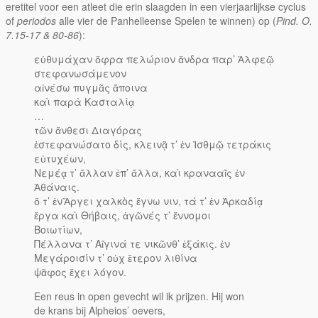
eretitel voor een atleet die erin slaagden in een vierjaarlijkse cyclus
of
periodos
alle vier de Panhelleense Spelen te winnen) op (
Pind. O.
7.15-17 & 80-86
):
εὐθυμάχαν ὄφρα πελώριον ἄνδρα παρ’ Ἀλφεῷ
στεφανωσάμενον
αἰνέσω πυγμᾶς ἄποινα
καὶ παρὰ Κασταλίᾳ
…
τῶν ἄνθεσι Διαγόρας
ἐστεφανώσατο δίς, κλεινᾷ τ’ ἐν Ἰσθμῷ τετράκις
εὐτυχέων,
Νεμέᾳ τ’ ἄλλαν ἐπ’ ἄλλα, καὶ κρανααῖς ἐν
Ἀθάναις.
ὅ τ’ ἐνἌργει χαλκὸς ἔγνω νιν, τά τ’ ἐν Ἀρκαδίᾳ
ἔργα καὶ Θήβαις, ἀγῶνές τ’ ἔννομοι
Βοιωτίων,
Πέλλανα τ’ Αἴγινά τε νικῶνθ’ ἑξάκις. ἐν
Μεγάροισίν τ’ οὐχ ἕτερον λιθίνα
ψᾶφος ἔχει λόγον.
Een reus in open gevecht wil ik prijzen. Hij won
de krans bij Alpheios’ oevers,