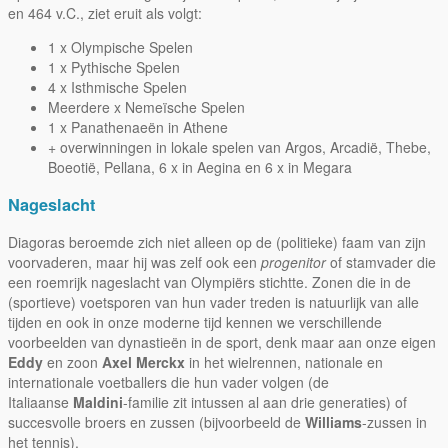
en 464 v.C., ziet eruit als volgt:
1 x Olympische Spelen
1 x Pythische Spelen
4 x Isthmische Spelen
Meerdere x Nemeïsche Spelen
1 x Panathenaeën in Athene
+ overwinningen in lokale spelen van Argos, Arcadië, Thebe,
Boeotië, Pellana, 6 x in Aegina en 6 x in Megara
Nageslacht
Diagoras beroemde zich niet alleen op de (politieke) faam van zijn
voorvaderen, maar hij was zelf ook een
progenitor
of stamvader die
een roemrijk nageslacht van Olympiërs stichtte. Zonen die in de
(sportieve) voetsporen van hun vader treden is natuurlijk van alle
tijden en ook in onze moderne tijd kennen we verschillende
voorbeelden van dynastieën in de sport, denk maar aan onze eigen
Eddy
en zoon
Axel Merckx
in het wielrennen, nationale en
internationale voetballers die hun vader volgen (de
Italiaanse
Maldini
-familie zit intussen al aan drie generaties) of
succesvolle broers en zussen (bijvoorbeeld de
Williams
-zussen in
het tennis).