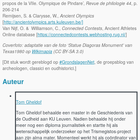
propos de la VIIe. Olympique de Pindare’,
Revue de philologie 44
, p.
206-214
Remijsen, S. & Clarysse, W.,
Ancient Olympics
[
http://ancientolympics.arts.kuleuven.be/]
Van Nijf, O. & Williamson, C.,
Connected Contests
, Ancient Athletes
Online database [
https://connectedcontests.webhosting.rug.nl/
]
Coverfoto: adaptatie van de foto ‘Statue Diagoras Monument’ van
Texas1980 op
Wikimapia
(CC BY-SA 3.0)
[Dit stuk wordt gereblogd op
#GrondslagenNet
, de groepsblog van
archeologen, classici en oudhistorici.]
Auteur
Tom Gheldof
Tom Gheldof behaalde een master in de Geschiedenis van
de Oudheid aan KU Leuven. Nadien behaalde hij onder
meer nog een diploma journalistiek en startte hij als
wetenschappelijk onderzoeker op het Trismegistos-project
aan zijn alma mater. Momenteel werkt hij als coördinator van