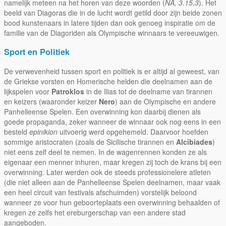
namelijk meteen na het horen van deze woorden (
NA, 3.15.3
). Het
beeld van Diagoras die in de lucht wordt getild door zijn beide zonen
bood kunstenaars in latere tijden dan ook genoeg inspiratie om de
familie van de Diagoriden als Olympische winnaars te vereeuwigen.
Sport en Politiek
De verwevenheid tussen sport en politiek is er altijd al geweest, van
de Griekse vorsten en Homerische helden die deelnamen aan de
lijkspelen voor
Patroklos
in de Ilias tot de deelname van tirannen
en keizers (waaronder keizer
Nero
) aan de Olympische en andere
Panhelleense Spelen. Een overwinning kon daarbij dienen als
goede propaganda, zeker wanneer de winnaar ook nog eens in een
besteld
epinikion
uitvoerig werd opgehemeld. Daarvoor hoefden
sommige aristocraten (zoals de Sicilische tirannen en
Alcibiades
)
niet eens zelf deel te nemen. In de wagenrennen konden ze als
eigenaar een menner inhuren, maar kregen zij toch de krans bij een
overwinning. Later werden ook de steeds professionelere atleten
(die niet alleen aan de Panhelleense Spelen deelnamen, maar vaak
een heel circuit van festivals afschuimden) vorstelijk beloond
wanneer ze voor hun geboorteplaats een overwinning behaalden of
kregen ze zelfs het ereburgerschap van een andere stad
aangeboden.