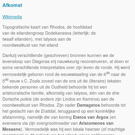
Afkomst
Wikimedia
Topografische kaart van Rhodos, de hoofdstad
van de eilandengroep Dodekanesos (letterlijk: de
twaalf eilanden), met Ialysos aan de
noordwestkust van het eiland
Dankzij verschillende (geschreven) bronnen kunnen we de
levensloop van Diagoras vrij nauwkeurig reconstrueren, al doen er
soms verschillende interpretaties over zijn leven de ronde. Hij werd
de
vermoedelijk geboren rond de eeuwwisseling van de 6
naar de
de
5
eeuw v.C. Zoals zoveel van de ons uit de (literaire) teksten
bekende personen uit de Oudheid behoorde hij tot een
aristocratische familie, afkomstig van Ialysos, één van de drie
Dorische
poleis
(de andere zijn Lindos en Kamiros) aan de
noordwestkust van Rhodos. Zijn vader
Damagetos
behoorde tot
het geslacht van de
Eratidai
, teruggaand op een koninklijke
afstamming, namelijk die van koning
Eratos van Argos
(en
eveneens via zijn overgrootmoeder van
Aristomenes van
Messene
). Vermoedelijk was hij een lokale heerser (of machtige
magistraat) in dit gebied van het eiland, wiens gelijknamige