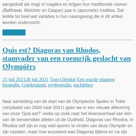
aangeduid als magi of magiërs en krijgen hun traditionele namen
(Balthasar, Melchior en Caspar) pas in (apocriefe) tradities. Dat
leidde tot heel wat variaties in hun naamgeving die in dit artikel
worden onderzocht.
Lees verder
Quis est? Diagoras van Rhodos,
stamvader van een roemrijk geslacht van
Olympiërs
25 juli 2021
28 juli 2021
Tom Gheldof
Een reactie plaatsen
biografie
,
Griekenland
,
mythografie
,
nachleben
Naar aanleiding van de start van de Olympische Spelen in Tokio
(verplaatst van 2020 naar 2021) gaan we in een nieuwe aflevering
van onze ‘Quis est?’-reeks op zoek naar het levensverhaal van één
van de beroemdste atleten uit de Oudheid, Diagoras van Rhodos. In
Rhodos zelf zijn er nog veel sporen te vinden van deze Olympiër en
zijn nazaten, maar hoe succesvol was Diagoras tijdens en na zijn