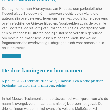
De fragmenten van Hieronymus van Rhodos, een peripatetische
filosoof uit de 3e eeuw v.Chr., waarvan slechts delen via latere
auteurs zijn overgeleverd, leren ons heel wat biografische gegevens
over verschillende Griekse filosofen. Voorbeelden zoals de bigamie
van Socrates, de slavernij van Phaedo en Thales’ voorspelling van
een olijvenoogst illustreren hoe hij historische verhalen gebruikte
om morele en filosofische lessen te benadrukken, hoewel de
fragmentarische overlevering uitdagingen biedt voor reconstructie
en interpretatie.
Lees verder
De drie koningen en hun namen
6 januari 2022
1 februari 2022
Willy Clarysse
Een reactie plaatsen
biografie
,
mythografie
,
nachleben
,
religie
In het Nieuwe Testament ontmoet Jezus heel wat figuren van wie de
naam is overgeleverd, maar dat is niet bij iedereen het geval. De
drie koningen worden in het evangelie volgens Matteüs enkel