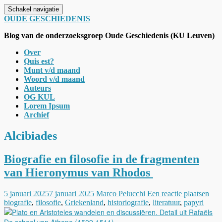
Schakel navigatie
OUDE GESCHIEDENIS
Blog van de onderzoeksgroep Oude Geschiedenis (KU Leuven)
Over
Quis est?
Munt v/d maand
Woord v/d maand
Auteurs
OG KUL
Lorem Ipsum
Archief
Alcibiades
Biografie en filosofie in de fragmenten
van Hieronymus van Rhodos
5 januari 2025
7 januari 2025
Marco Pelucchi
Een reactie plaatsen
biografie
,
filosofie
,
Griekenland
,
historiografie
,
literatuur
,
papyri