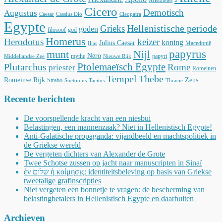
Aristoteles
Cicero
Demotisch
Augustus
Caesar
Cassius Dio
Cleopatra
Egypte
Hellenistische periode
Grieks
goden
filosoof
god
Homerus
Herodotus
keizer
koning
Julius Caesar
Macedonië
Ilias
munt
Nijl
papyrus
Nero
mythe
papyri
Middellandse Zee
Nieuwe Rijk
Ptolemaeïsch Egypte
Plutarchus
Rome
priester
Romeinen
Tempel
Thebe
Romeinse Rijk
Zeus
Strabo
Suetonius
Tacitus
Thracië
Recente berichten
De voorspellende kracht van een niesbui
Belastingen, een mannenzaak? Niet in Hellenistisch Egypte!
Anti-Galatische propaganda: vijandbeeld en machtspolitiek in
de Griekse wereld
De vergeten dichters van Alexander de Grote
Twee Schotse zussen op jacht naar manuscripten in Sinaï
ἐν שלום ἡ κοίμησις: identiteitsbeleving op basis van Griekse
tweetalige grafinscripties
Niet vergeten een bonnetje te vragen: de bescherming van
belastingbetalers in Hellenistisch Egypte en daarbuiten
Archieven