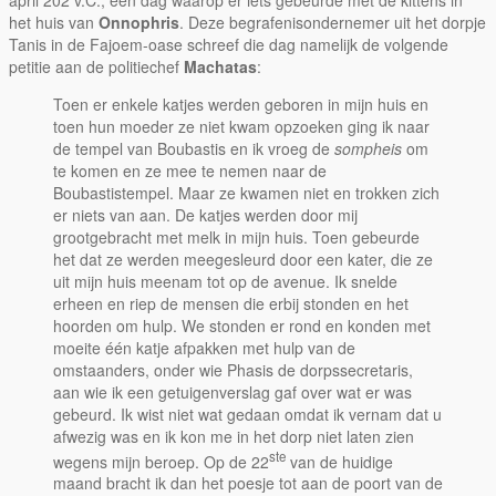
het huis van
Onnophris
. Deze begrafenisondernemer uit het dorpje
Tanis in de Fajoem-oase schreef die dag namelijk de volgende
petitie aan de politiechef
Machatas
:
Toen er enkele katjes werden geboren in mijn huis en
toen hun moeder ze niet kwam opzoeken ging ik naar
de tempel van Boubastis en ik vroeg de
sompheis
om
te komen en ze mee te nemen naar de
Boubastistempel. Maar ze kwamen niet en trokken zich
er niets van aan. De katjes werden door mij
grootgebracht met melk in mijn huis. Toen gebeurde
het dat ze werden meegesleurd door een kater, die ze
uit mijn huis meenam tot op de avenue. Ik snelde
erheen en riep de mensen die erbij stonden en het
hoorden om hulp. We stonden er rond en konden met
moeite één katje afpakken met hulp van de
omstaanders, onder wie Phasis de dorpssecretaris,
aan wie ik een getuigenverslag gaf over wat er was
gebeurd. Ik wist niet wat gedaan omdat ik vernam dat u
afwezig was en ik kon me in het dorp niet laten zien
ste
wegens mijn beroep. Op de 22
van de huidige
maand bracht ik dan het poesje tot aan de poort van de