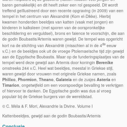
baren gemakkelijk) en dit heeft zeker een rol gespeeld. Dit wordt
treffend geïllustreerd door een recente opgraving (in 2009) van een
tempel in het centrum van Alexandrië (Kom el-Dikke). Hierbij
kwamen honderden beeldjes van katten (vaak met jongen) en
kinderen in kalksteen (met sporen van de oorspronkelijke
beschildering en verguldsel), brons en faience te voorschijn, die aan
de godin Boubastis/Artemis waren gewijd. De tempel was opgericht
de
kort na de stichting van Alexandrië (misschien al in de 4
eeuw
v.C.) en de beeldjes ook uit de vroege Ptolemaeïsche tijd zijn gewijd
aan de Egyptische Boubastis. Maar op de funderingsplaatjes van de
tempel werd deze gewijd aan Artemis door koningin
Berenike
omstreeks 244 v.C. Heel wat beeldjes, meestal in Griekse stijl,
waren gewijd door vrouwen met originele Griekse namen, zoals
Philixo
,
Phormion
,
Theano
,
Galateia
en de zusjes
Asteria
en
Timarion
, ongetwijfeld om een voorspoedige bevalling te verkrijgen
of hiervoor te danken. De Egyptische godin was dus al vroeg
populair bij de Griekse burgers van de wereldstad.
© C. Méla & F. Mori, Alexandrie la Divine. Volume I
Kattenbeeldjes, gewijd aan de godin Boubastis/Artemis
Conclusie