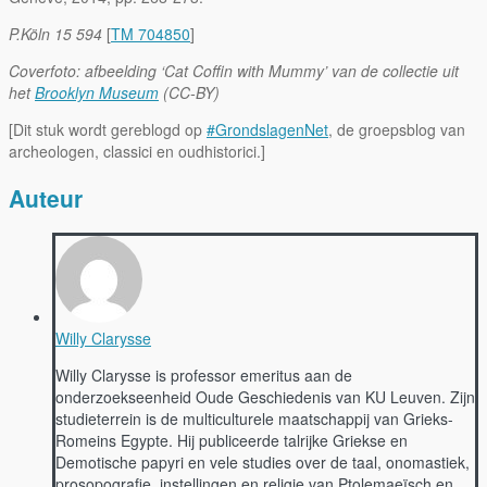
P.Köln 15 594
[
TM 704850
]
Coverfoto: afbeelding ‘Cat Coffin with Mummy’ van de collectie uit
het
Brooklyn Museum
(CC-BY)
[Dit stuk wordt gereblogd op
#GrondslagenNet
, de groepsblog van
archeologen, classici en oudhistorici.]
Auteur
Willy Clarysse
Willy Clarysse is professor emeritus aan de
onderzoekseenheid Oude Geschiedenis van KU Leuven. Zijn
studieterrein is de multiculturele maatschappij van Grieks-
Romeins Egypte. Hij publiceerde talrijke Griekse en
Demotische papyri en vele studies over de taal, onomastiek,
prosopografie, instellingen en religie van Ptolemaeïsch en