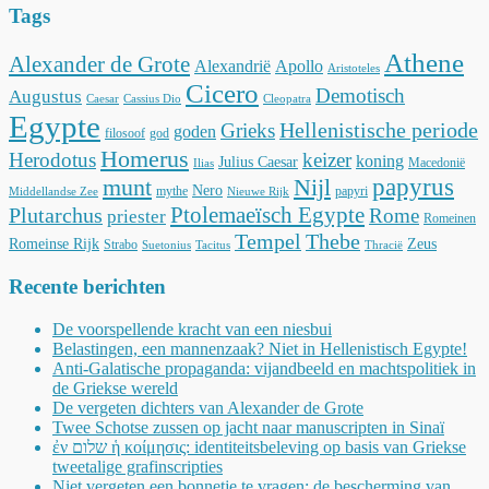
Tags
Athene
Alexander de Grote
Alexandrië
Apollo
Aristoteles
Cicero
Demotisch
Augustus
Caesar
Cassius Dio
Cleopatra
Egypte
Hellenistische periode
Grieks
goden
filosoof
god
Homerus
Herodotus
keizer
koning
Julius Caesar
Macedonië
Ilias
munt
Nijl
papyrus
Nero
mythe
papyri
Middellandse Zee
Nieuwe Rijk
Ptolemaeïsch Egypte
Plutarchus
Rome
priester
Romeinen
Tempel
Thebe
Romeinse Rijk
Zeus
Strabo
Suetonius
Tacitus
Thracië
Recente berichten
De voorspellende kracht van een niesbui
Belastingen, een mannenzaak? Niet in Hellenistisch Egypte!
Anti-Galatische propaganda: vijandbeeld en machtspolitiek in
de Griekse wereld
De vergeten dichters van Alexander de Grote
Twee Schotse zussen op jacht naar manuscripten in Sinaï
ἐν שלום ἡ κοίμησις: identiteitsbeleving op basis van Griekse
tweetalige grafinscripties
Niet vergeten een bonnetje te vragen: de bescherming van