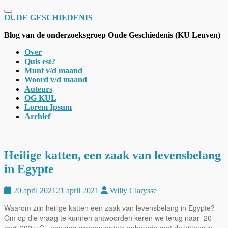
Schakel navigatie
OUDE GESCHIEDENIS
Blog van de onderzoeksgroep Oude Geschiedenis (KU Leuven)
Over
Quis est?
Munt v/d maand
Woord v/d maand
Auteurs
OG KUL
Lorem Ipsum
Archief
Heilige katten, een zaak van levensbelang
in Egypte
20 april 2021
21 april 2021
Willy Clarysse
Waarom zijn heilige katten een zaak van levensbelang in Egypte?
Om op die vraag te kunnen antwoorden keren we terug naar 20
april 202 v.C., een dag waarop er iets gebeurde met de kittens in