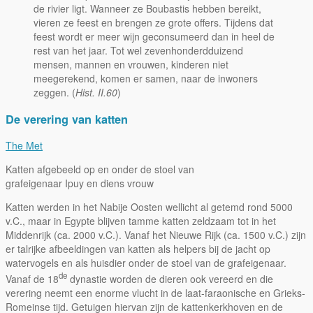
de rivier ligt. Wanneer ze Boubastis hebben bereikt,
vieren ze feest en brengen ze grote offers. Tijdens dat
feest wordt er meer wijn geconsumeerd dan in heel de
rest van het jaar. Tot wel zevenhonderdduizend
mensen, mannen en vrouwen, kinderen niet
meegerekend, komen er samen, naar de inwoners
zeggen. (
Hist. II.60
)
De verering van katten
The Met
Katten afgebeeld op en onder de stoel van
grafeigenaar Ipuy en diens vrouw
Katten werden in het Nabije Oosten wellicht al getemd rond 5000
v.C., maar in Egypte blijven tamme katten zeldzaam tot in het
Middenrijk (ca. 2000 v.C.). Vanaf het Nieuwe Rijk (ca. 1500 v.C.) zijn
er talrijke afbeeldingen van katten als helpers bij de jacht op
watervogels en als huisdier onder de stoel van de grafeigenaar.
de
Vanaf de 18
dynastie worden de dieren ook vereerd en die
verering neemt een enorme vlucht in de laat-faraonische en Grieks-
Romeinse tijd. Getuigen hiervan zijn de kattenkerkhoven en de