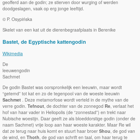
geofferd aan de godin; ze stierven door wurging of werden
doodgeslagen, vaak op erg jonge leeftijd.
© P. Osypińska
Skelet van een kat uit de dierenbegraafplaats in Berenike
Bastet, de Egyptische kattengodin
Wikimedia
De
leeuwengodin
Sachmet
De godin Bastet was oorspronkelijk een leeuwin, maar wordt
“getemd” tot kat en zo de tegenpool van de woeste leeuwin
Sachmet
. Deze metamorfose wordt verteld in de mythe van de
verre godin.
Tefnout
, de dochter van de zonnegod
Re
, verlaat het
hof van haar vader in Heliopolis (de “zonnestad”) en trekt naar
Nubische woestijn. Daar geeft ze als bloeddorstige godin (onder de
naam Sachmet) vrije loop aan haar woeste karakter. Maar Re wil
dat ze terug naar huis komt en stuurt haar broer
Shou
, de god van
de wind, en
Thoth
, de god van schrift en taal, om haar terug te