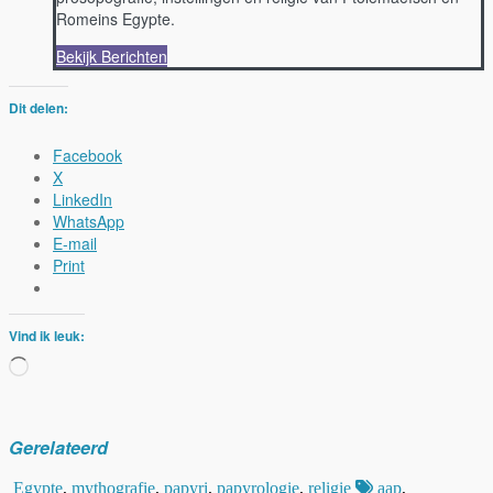
Romeins Egypte.
Bekijk Berichten
Dit delen:
Facebook
X
LinkedIn
WhatsApp
E-mail
Print
Vind ik leuk:
Aan
het
laden...
Gerelateerd
Egypte
,
mythografie
,
papyri
,
papyrologie
,
religie
aap
,