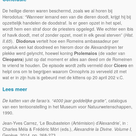
De heilige dieren waren beschermd, zoals we al horen bij
Herodotus: “Wanneer iemand een van die dieren doodt, krijgt hij bij
opzettelijk handelen de doodstraf. Is er geen opzet in het spel,
wordt hem een straf door de priesters opgelegd. Wie echter een ibis
of havik doodt, met of zonder opzet, moet in elk geval sterven” (
Hist.
II.65
).
Diodorus
vertelt hoe een Romeins ambassadeur per
ongeluk een kat doodreed en hierom door de Alexandrijnen ter
plekke werd gelyncht, hoewel koning
Ptolemaios
(de vader van
Cleopatra
) juist op dat moment er alles aan deed om de Romeinen
te vriend te houden. De episode wordt zelfs vermeld door
Cicero
en
helpt ons om te begrijpen waarom Onnophris zo verveeld zit met
wat er in zijn huis is gebeurd met de kittens op 20 april 202 v.C.
Lees meer
De katten van de farao’s. “4000 jaar goddelijke gratie”
, catalogus
van een tentoonstelling in het Museum voor Natuurwetenschappen,
1990.
Jean-Yves Carrez, ‘Le Boubasteion (Artémision) d’Alexandrie’, in :
Charles Méla & Frédéric Möri (eds.),
Alexandrie la Divine. Volume I,
Genève, 2014, pp. 268-273.