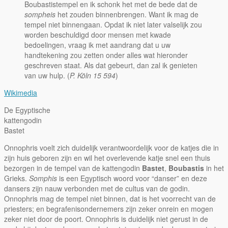
Boubastistempel en ik schonk het met de bede dat de
sompheis
het zouden binnenbrengen. Want ik mag de
tempel niet binnengaan. Opdat ik niet later valselijk zou
worden beschuldigd door mensen met kwade
bedoelingen, vraag ik met aandrang dat u uw
handtekening zou zetten onder alles wat hieronder
geschreven staat. Als dat gebeurt, dan zal ik genieten
van uw hulp. (
P. Köln 15 594
)
Wikimedia
De Egyptische
kattengodin
Bastet
Onnophris voelt zich duidelijk verantwoordelijk voor de katjes die in
zijn huis geboren zijn en wil het overlevende katje snel een thuis
bezorgen in de tempel van de kattengodin
Bastet
,
Boubastis
in het
Grieks.
Somphis
is een Egyptisch woord voor “danser” en deze
dansers zijn nauw verbonden met de cultus van de godin.
Onnophris mag de tempel niet binnen, dat is het voorrecht van de
priesters; en begrafenisondernemers zijn zeker onrein en mogen
zeker niet door de poort. Onnophris is duidelijk niet gerust in de