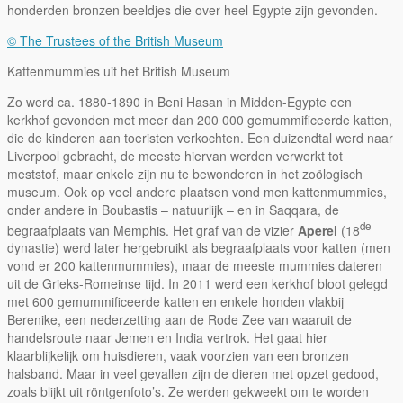
honderden bronzen beeldjes die over heel Egypte zijn gevonden.
© The Trustees of the British Museum
Kattenmummies uit het British Museum
Zo werd ca. 1880-1890 in Beni Hasan in Midden-Egypte een
kerkhof gevonden met meer dan 200 000 gemummificeerde katten,
die de kinderen aan toeristen verkochten. Een duizendtal werd naar
Liverpool gebracht, de meeste hiervan werden verwerkt tot
meststof, maar enkele zijn nu te bewonderen in het zoölogisch
museum. Ook op veel andere plaatsen vond men kattenmummies,
onder andere in Boubastis – natuurlijk – en in Saqqara, de
de
begraafplaats van Memphis. Het graf van de vizier
Aperel
(18
dynastie) werd later hergebruikt als begraafplaats voor katten (men
vond er 200 kattenmummies), maar de meeste mummies dateren
uit de Grieks-Romeinse tijd. In 2011 werd een kerkhof bloot gelegd
met 600 gemummificeerde katten en enkele honden vlakbij
Berenike, een nederzetting aan de Rode Zee van waaruit de
handelsroute naar Jemen en India vertrok. Het gaat hier
klaarblijkelijk om huisdieren, vaak voorzien van een bronzen
halsband. Maar in veel gevallen zijn de dieren met opzet gedood,
zoals blijkt uit röntgenfoto’s. Ze werden gekweekt om te worden