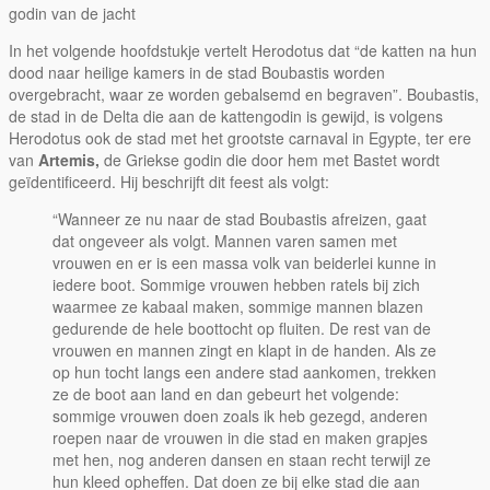
godin van de jacht
In het volgende hoofdstukje vertelt Herodotus dat “de katten na hun
dood naar heilige kamers in de stad Boubastis worden
overgebracht, waar ze worden gebalsemd en begraven”. Boubastis,
de stad in de Delta die aan de kattengodin is gewijd, is volgens
Herodotus ook de stad met het grootste carnaval in Egypte, ter ere
van
Artemis,
de Griekse godin die door hem met Bastet wordt
geïdentificeerd. Hij beschrijft dit feest als volgt:
“Wanneer ze nu naar de stad Boubastis afreizen, gaat
dat ongeveer als volgt. Mannen varen samen met
vrouwen en er is een massa volk van beiderlei kunne in
iedere boot. Sommige vrouwen hebben ratels bij zich
waarmee ze kabaal maken, sommige mannen blazen
gedurende de hele boottocht op fluiten. De rest van de
vrouwen en mannen zingt en klapt in de handen. Als ze
op hun tocht langs een andere stad aankomen, trekken
ze de boot aan land en dan gebeurt het volgende:
sommige vrouwen doen zoals ik heb gezegd, anderen
roepen naar de vrouwen in die stad en maken grapjes
met hen, nog anderen dansen en staan recht terwijl ze
hun kleed opheffen. Dat doen ze bij elke stad die aan