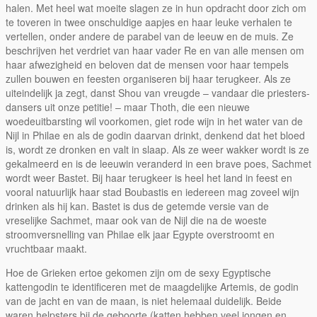
halen. Met heel wat moeite slagen ze in hun opdracht door zich om
te toveren in twee onschuldige aapjes en haar leuke verhalen te
vertellen, onder andere de parabel van de leeuw en de muis. Ze
beschrijven het verdriet van haar vader Re en van alle mensen om
haar afwezigheid en beloven dat de mensen voor haar tempels
zullen bouwen en feesten organiseren bij haar terugkeer. Als ze
uiteindelijk ja zegt, danst Shou van vreugde – vandaar die priesters-
dansers uit onze petitie! – maar Thoth, die een nieuwe
woedeuitbarsting wil voorkomen, giet rode wijn in het water van de
Nijl in Philae en als de godin daarvan drinkt, denkend dat het bloed
is, wordt ze dronken en valt in slaap. Als ze weer wakker wordt is ze
gekalmeerd en is de leeuwin veranderd in een brave poes, Sachmet
wordt weer Bastet. Bij haar terugkeer is heel het land in feest en
vooral natuurlijk haar stad Boubastis en iedereen mag zoveel wijn
drinken als hij kan. Bastet is dus de getemde versie van de
vreselijke Sachmet, maar ook van de Nijl die na de woeste
stroomversnelling van Philae elk jaar Egypte overstroomt en
vruchtbaar maakt.
Hoe de Grieken ertoe gekomen zijn om de sexy Egyptische
kattengodin te identificeren met de maagdelijke Artemis, de godin
van de jacht en van de maan, is niet helemaal duidelijk. Beide
waren helpsters bij de geboorte (katten hebben veel jongen en