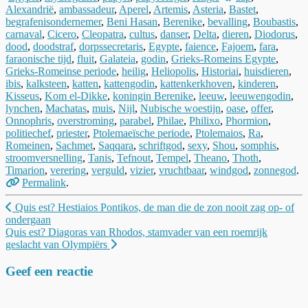
Alexandrië
,
ambassadeur
,
Aperel
,
Artemis
,
Asteria
,
Bastet
,
begrafenisondernemer
,
Beni Hasan
,
Berenike
,
bevalling
,
Boubastis
,
carnaval
,
Cicero
,
Cleopatra
,
cultus
,
danser
,
Delta
,
dieren
,
Diodorus
,
dood
,
doodstraf
,
dorpssecretaris
,
Egypte
,
faience
,
Fajoem
,
fara
,
faraonische tijd
,
fluit
,
Galateia
,
godin
,
Grieks-Romeins Egypte
,
Grieks-Romeinse periode
,
heilig
,
Heliopolis
,
Historiai
,
huisdieren
,
ibis
,
kalksteen
,
katten
,
kattengodin
,
kattenkerkhoven
,
kinderen
,
Kisseus
,
Kom el-Dikke
,
koningin Berenike
,
leeuw
,
leeuwengodin
,
lynchen
,
Machatas
,
muis
,
Nijl
,
Nubische woestijn
,
oase
,
offer
,
Onnophris
,
overstroming
,
parabel
,
Philae
,
Philixo
,
Phormion
,
politiechef
,
priester
,
Ptolemaeïsche periode
,
Ptolemaios
,
Ra
,
Romeinen
,
Sachmet
,
Saqqara
,
schriftgod
,
sexy
,
Shou
,
somphis
,
stroomversnelling
,
Tanis
,
Tefnout
,
Tempel
,
Theano
,
Thoth
,
Timarion
,
verering
,
verguld
,
vizier
,
vruchtbaar
,
windgod
,
zonnegod
.
Permalink
.
Berichtnavigatie
Quis est? Hestiaios Pontikos, de man die de zon nooit zag op- of
ondergaan
Quis est? Diagoras van Rhodos, stamvader van een roemrijk
geslacht van Olympiërs
Geef een reactie