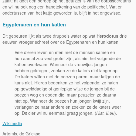
zaak: hij doet een beroep op het getuigenis van de dorpssecretaris
en wil nu ook nog een handtekening van de politiechef. Wat er
ondertussen van het katje geworden is, blijft in het ongewisse.
Egyptenaren en hun katten
Dit gebeuren lijkt als twee druppels water op wat
Herodotus
drie
eeuwen vroeger schreef over de Egyptenaren en hun katten:
Vele dieren leven en eten met de mensen samen en
hun aantal zou veel groter zijn, als niet het volgende de
katten overkwam. Wanneer de vrouwtjes jongen
hebben gekregen, zoeken ze de katers niet langer op.
De katers willen met de poezen paren, maar krijgen de
kans niet. Hierop bedenken ze het volgende: ze halen
op gewelddadige of geniepige wijze de jongen bij de
poezen weg en doden die, maar peuzelen ze daarna
niet op. Wanneer de poezen hun jongen kwijt zijn,
verlangen ze naar andere en zoeken ze de katers weer
op. Dit dier wil nu eenmaal graag jongen. (
Hist. II.66
).
Wikimedia
Artemis, de Griekse