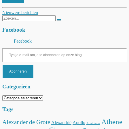
Lees verder
Berichtnavigatie
Nieuwere berichten
Zoeken
naar:
Facebook
Facebook
Typ je e-mail om je te abonneren op onze blog...
Abonneren
Categorieën
Categorieën
Tags
Athene
Alexander de Grote
Alexandrië
Apollo
Aristoteles