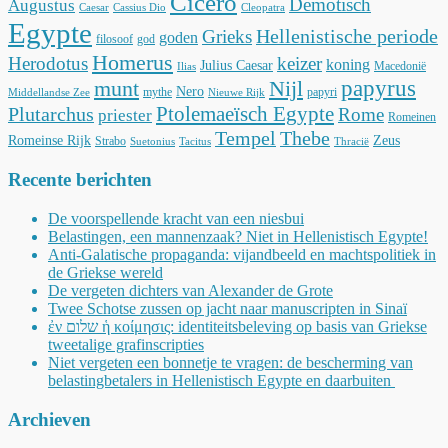
Cicero
Demotisch
Augustus
Caesar
Cassius Dio
Cleopatra
Egypte
Hellenistische periode
Grieks
goden
filosoof
god
Homerus
Herodotus
keizer
koning
Julius Caesar
Macedonië
Ilias
munt
Nijl
papyrus
Nero
mythe
papyri
Middellandse Zee
Nieuwe Rijk
Ptolemaeïsch Egypte
Plutarchus
Rome
priester
Romeinen
Tempel
Thebe
Romeinse Rijk
Zeus
Strabo
Suetonius
Tacitus
Thracië
Recente berichten
De voorspellende kracht van een niesbui
Belastingen, een mannenzaak? Niet in Hellenistisch Egypte!
Anti-Galatische propaganda: vijandbeeld en machtspolitiek in
de Griekse wereld
De vergeten dichters van Alexander de Grote
Twee Schotse zussen op jacht naar manuscripten in Sinaï
ἐν שלום ἡ κοίμησις: identiteitsbeleving op basis van Griekse
tweetalige grafinscripties
Niet vergeten een bonnetje te vragen: de bescherming van
belastingbetalers in Hellenistisch Egypte en daarbuiten
Archieven