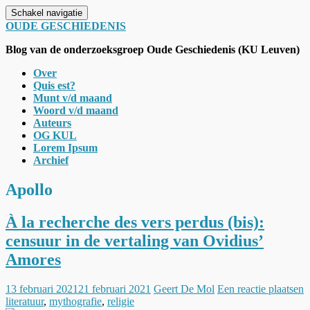
Schakel navigatie
OUDE GESCHIEDENIS
Blog van de onderzoeksgroep Oude Geschiedenis (KU Leuven)
Over
Quis est?
Munt v/d maand
Woord v/d maand
Auteurs
OG KUL
Lorem Ipsum
Archief
Apollo
À la recherche des vers perdus (bis):
censuur in de vertaling van Ovidius’
Amores
13 februari 2021
21 februari 2021
Geert De Mol
Een reactie plaatsen
literatuur
,
mythografie
,
religie