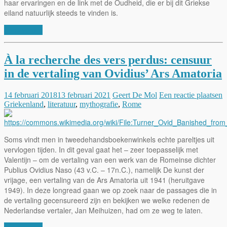
haar ervaringen en de link met de Oudheid, die er bij dit Griekse
eiland natuurlijk steeds te vinden is.
Lees verder
À la recherche des vers perdus: censuur
in de vertaling van Ovidius’ Ars Amatoria
14 februari 2018
13 februari 2021
Geert De Mol
Een reactie plaatsen
Griekenland
,
literatuur
,
mythografie
,
Rome
Soms vindt men in tweedehandsboekenwinkels echte pareltjes uit
vervlogen tijden. In dit geval gaat het – zeer toepasselijk met
Valentijn – om de vertaling van een werk van de Romeinse dichter
Publius Ovidius Naso (43 v.C. – 17n.C.), namelijk De kunst der
vrijage, een vertaling van de Ars Amatoria uit 1941 (heruitgave
1949). In deze longread gaan we op zoek naar de passages die in
de vertaling gecensureerd zijn en bekijken we welke redenen de
Nederlandse vertaler, Jan Meihuizen, had om ze weg te laten.