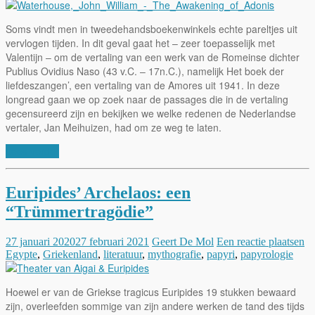
Soms vindt men in tweedehandsboekenwinkels echte pareltjes uit
vervlogen tijden. In dit geval gaat het – zeer toepasselijk met
Valentijn – om de vertaling van een werk van de Romeinse dichter
Publius Ovidius Naso (43 v.C. – 17n.C.), namelijk Het boek der
liefdeszangen’, een vertaling van de Amores uit 1941. In deze
longread gaan we op zoek naar de passages die in de vertaling
gecensureerd zijn en bekijken we welke redenen de Nederlandse
vertaler, Jan Meihuizen, had om ze weg te laten.
Lees verder
Euripides’ Archelaos: een
“Trümmertragödie”
27 januari 2020
27 februari 2021
Geert De Mol
Een reactie plaatsen
Egypte
,
Griekenland
,
literatuur
,
mythografie
,
papyri
,
papyrologie
Hoewel er van de Griekse tragicus Euripides 19 stukken bewaard
zijn, overleefden sommige van zijn andere werken de tand des tijds