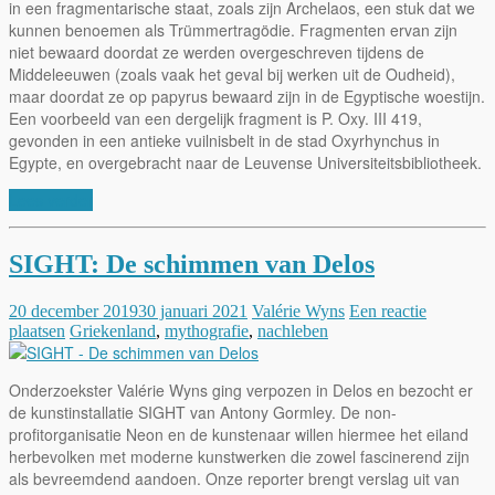
in een fragmentarische staat, zoals zijn Archelaos, een stuk dat we
kunnen benoemen als Trümmertragödie. Fragmenten ervan zijn
niet bewaard doordat ze werden overgeschreven tijdens de
Middeleeuwen (zoals vaak het geval bij werken uit de Oudheid),
maar doordat ze op papyrus bewaard zijn in de Egyptische woestijn.
Een voorbeeld van een dergelijk fragment is P. Oxy. III 419,
gevonden in een antieke vuilnisbelt in de stad Oxyrhynchus in
Egypte, en overgebracht naar de Leuvense Universiteitsbibliotheek.
Lees verder
SIGHT: De schimmen van Delos
20 december 2019
30 januari 2021
Valérie Wyns
Een reactie
plaatsen
Griekenland
,
mythografie
,
nachleben
Onderzoekster Valérie Wyns ging verpozen in Delos en bezocht er
de kunstinstallatie SIGHT van Antony Gormley. De non-
profitorganisatie Neon en de kunstenaar willen hiermee het eiland
herbevolken met moderne kunstwerken die zowel fascinerend zijn
als bevreemdend aandoen. Onze reporter brengt verslag uit van