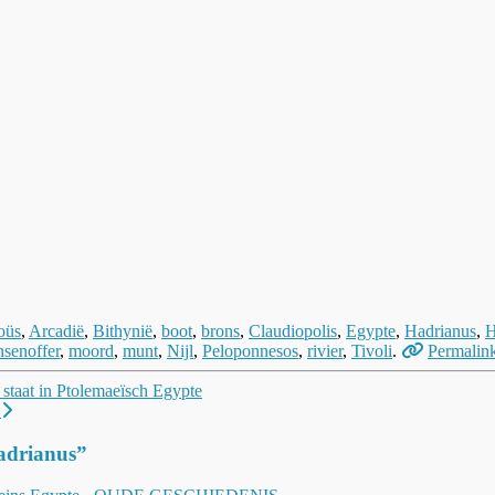
oüs
,
Arcadië
,
Bithynië
,
boot
,
brons
,
Claudiopolis
,
Egypte
,
Hadrianus
,
H
senoffer
,
moord
,
munt
,
Nijl
,
Peloponnesos
,
rivier
,
Tivoli
.
Permalin
staat in Ptolemaeïsch Egypte
?
Hadrianus
”