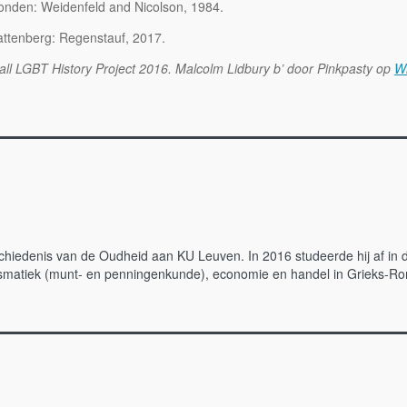
nden: Weidenfeld and Nicolson, 1984.
Battenberg: Regenstauf, 2017.
all LGBT History Project 2016. Malcolm Lidbury b’ door Pinkpasty op
W
iedenis van de Oudheid aan KU Leuven. In 2016 studeerde hij af in de 
atiek (munt- en penningenkunde), economie en handel in Grieks-Romeins