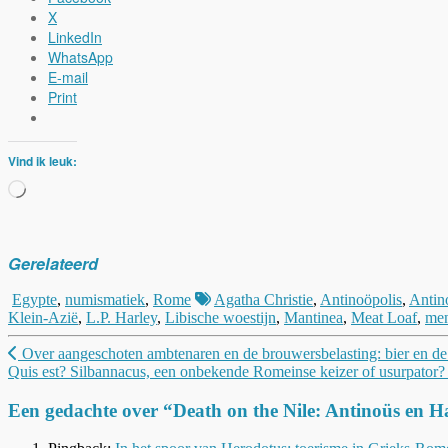
X
LinkedIn
WhatsApp
E-mail
Print
Vind ik leuk:
Aan
het
laden...
Gerelateerd
Egypte
,
numismatiek
,
Rome
Agatha Christie
,
Antinoöpolis
,
Antin
Klein-Azië
,
L.P. Harley
,
Libische woestijn
,
Mantinea
,
Meat Loaf
,
men
Berichtnavigatie
Over aangeschoten ambtenaren en de brouwersbelasting: bier en de 
Quis est? Silbannacus, een onbekende Romeinse keizer of usurpator
Een gedachte over “
Death on the Nile: Antinoüs en 