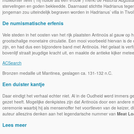
muliebriter flevit
(“hij huilde als een vrouw”) merkt de
Historia Augusta
stervelingen en goden bekleedde. Daarnaast stichtte Hadrianus tege
jongeman zou uiteindelijk begraven worden in Hadrianus’ villa in Tivoli
De numismatische erfenis
Vele steden in het oosten van het rijk plaatsten Antinoüs al gauw 
grootschalige monetaire circulatie. Een mooi voorbeeld hiervan is d
zijn, en had dus een bijzondere band met Antinoüs. Het gelaat is verf
bovenlijf straalt jeugdige kracht uit, en maakte de antieke kijker met
ACSearch
Bronzen medaille uit Mantinea, geslagen ca. 131-132 n.C.
Een duister kantje
Daar eindigt het verhaal echter niet. Al in de Oudheid werd immers 
gezet heeft. Mogelijke denkpistes zijn dat Antinoüs door een andere 
ceremonie waarbij hij als mensenoffer het voortleven van de keizer, 
auteur alleszins denken aan het legendarische nummer van
Meat Lo
Lees meer