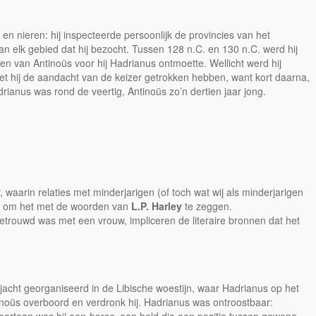
n nieren: hij inspecteerde persoonlijk de provincies van het
 van elk gebied dat hij bezocht. Tussen 128 n.C. en 130 n.C. werd hij
en van Antinoüs voor hij Hadrianus ontmoette. Wellicht werd hij
oet hij de aandacht van de keizer getrokken hebben, want kort daarna,
ianus was rond de veertig, Antinoüs zo’n dertien jaar jong.
arin relaties met minderjarigen (of toch wat wij als minderjarigen
, om het met de woorden van
L.P. Harley
te zeggen.
trouwd was met een vrouw, impliceren de literaire bronnen dat het
jacht georganiseerd in de Libische woestijn, waar Hadrianus op het
tinoüs overboord en verdronk hij. Hadrianus was ontroostbaar: