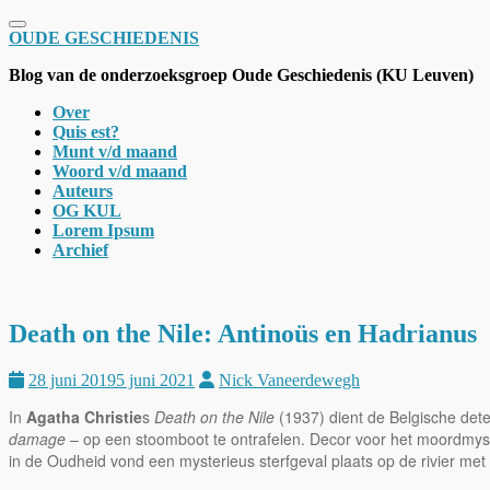
Schakel navigatie
OUDE GESCHIEDENIS
Blog van de onderzoeksgroep Oude Geschiedenis (KU Leuven)
Over
Quis est?
Munt v/d maand
Woord v/d maand
Auteurs
OG KUL
Lorem Ipsum
Archief
Death on the Nile: Antinoüs en Hadrianus
28 juni 2019
5 juni 2021
Nick Vaneerdewegh
In
Agatha Christie
s
Death on the Nile
(1937) dient de Belgische det
damage
– op een stoomboot te ontrafelen. Decor voor het moordmyste
in de Oudheid vond een mysterieus sterfgeval plaats op de rivier met