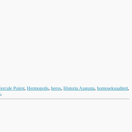
ercule Poirot
,
Hermopolis
,
heros
,
Historia Augusta
,
homoseksualiteit
,
k
.