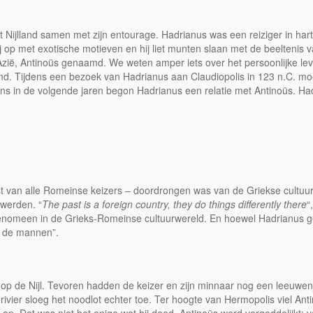
Nijlland samen met zijn entourage. Hadrianus was een reiziger in hart e
e hij op met exotische motieven en hij liet munten slaan met de beeltenis
Azië, Antinoüs genaamd. We weten amper iets over het persoonlijke lev
tand. Tijdens een bezoek van Hadrianus aan Claudiopolis in 123 n.C. m
ns in de volgende jaren begon Hadrianus een relatie met Antinoüs. Hadr
an alle Romeinse keizers – doordrongen was van de Griekse cultuur, wa
werden. “
The past is a foreign country, they do things differently there
“
enomeen in de Grieks-Romeinse cultuurwereld. En hoewel Hadrianus ge
r de mannen”.
 op de Nijl. Tevoren hadden de keizer en zijn minnaar nog een leeuwen
ivier sloeg het noodlot echter toe. Ter hoogte van Hermopolis viel An