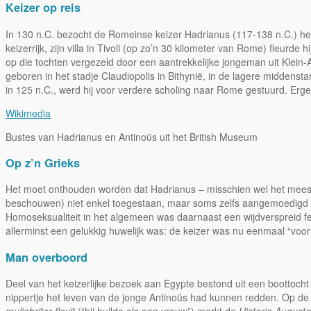
Keizer op reis
In 130 n.C. bezocht de Romeinse keizer Hadrianus (117-138 n.C.) het 
keizerrijk, zijn villa in Tivoli (op zo’n 30 kilometer van Rome) fleurd
op die tochten vergezeld door een aantrekkelijke jongeman uit Klein-
geboren in het stadje Claudiopolis in Bithynië, in de lagere middens
in 125 n.C., werd hij voor verdere scholing naar Rome gestuurd. Erge
Wikimedia
Bustes van Hadrianus en Antinoüs uit het British Museum
Op z’n Grieks
Het moet onthouden worden dat Hadrianus – misschien wel het meest v
beschouwen) niet enkel toegestaan, maar soms zelfs aangemoedigd 
Homoseksualiteit in het algemeen was daarnaast een wijdverspreid f
allerminst een gelukkig huwelijk was: de keizer was nu eenmaal “voo
Man overboord
Deel van het keizerlijke bezoek aan Egypte bestond uit een boottocht
nippertje het leven van de jonge Antinoüs had kunnen redden. Op de r