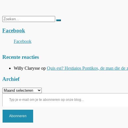
Zoeken
naar:
Facebook
Facebook
Recente reacties
Willy Clarysse
op
Quis est? Hestiaios Pontikos, de man die de 
Archief
Archief
Typ je e-mail om je te abonneren op onze blog...
Abonneren