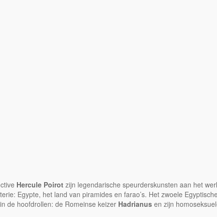
ective
Hercule Poirot
zijn legendarische speurderskunsten aan het we
rie: Egypte, het land van piramides en farao’s. Het zwoele Egyptisch
 in de hoofdrollen: de Romeinse keizer
Hadrianus
en zijn homoseksuel