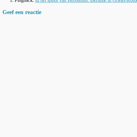
Pingback:
In het spoor van Herodotus: toerisme in Grieks
Geef een reactie