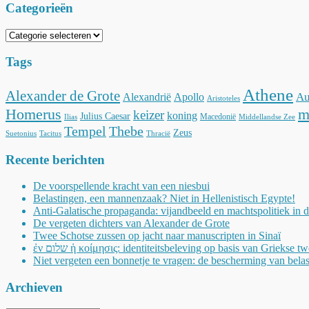
Categorieën
Categorieën
Tags
Athene
Alexander de Grote
Au
Alexandrië
Apollo
Aristoteles
Homerus
m
keizer
koning
Julius Caesar
Macedonië
Ilias
Middellandse Zee
Tempel
Thebe
Zeus
Suetonius
Tacitus
Thracië
Recente berichten
De voorspellende kracht van een niesbui
Belastingen, een mannenzaak? Niet in Hellenistisch Egypte!
Anti-Galatische propaganda: vijandbeeld en machtspolitiek in 
De vergeten dichters van Alexander de Grote
Twee Schotse zussen op jacht naar manuscripten in Sinaï
ἐν שלום ἡ κοίμησις: identiteitsbeleving op basis van Griekse t
Niet vergeten een bonnetje te vragen: de bescherming van belas
Archieven