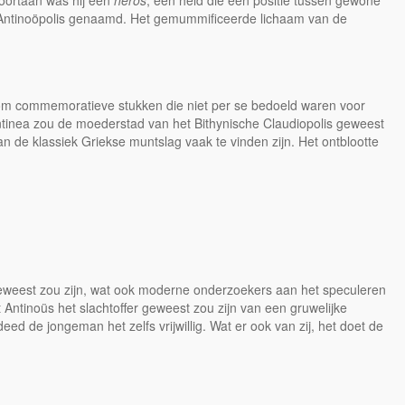
voortaan was hij een
heros
, een held die een positie tussen gewone
, Antinoöpolis genaamd. Het gemummificeerde lichaam van de
 om commemoratieve stukken die niet per se bedoeld waren voor
ntinea zou de moederstad van het Bithynische Claudiopolis geweest
an de klassiek Griekse muntslag vaak te vinden zijn. Het ontblootte
 geweest zou zijn, wat ook moderne onderzoekers aan het speculeren
Antinoüs het slachtoffer geweest zou zijn van een gruwelijke
 de jongeman het zelfs vrijwillig. Wat er ook van zij, het doet de