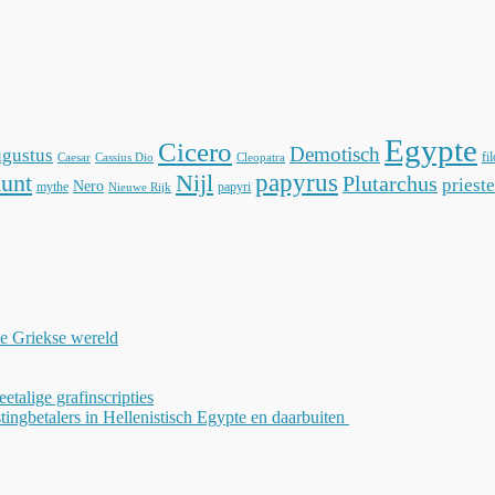
Egypte
Cicero
Demotisch
gustus
fi
Caesar
Cassius Dio
Cleopatra
unt
Nijl
papyrus
Plutarchus
prieste
Nero
mythe
papyri
Nieuwe Rijk
de Griekse wereld
weetalige grafinscripties
tingbetalers in Hellenistisch Egypte en daarbuiten