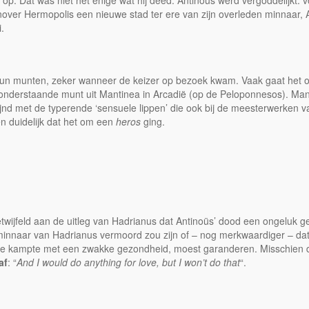
op. Dat was niet het enige wat hij deed. Antinoüs werd vergoddelijkt: 
nover Hermopolis een nieuwe stad ter ere van zijn overleden minnaar
.
op hun munten, zeker wanneer de keizer op bezoek kwam. Vaak gaat het
e onderstaande munt uit Mantinea in Arcadië (op de Peloponnesos). Ma
ijnd met de typerende ‘sensuele lippen’ die ook bij de meesterwerken v
een duidelijk dat het om een
heros
ging.
getwijfeld aan de uitleg van Hadrianus dat Antinoüs’ dood een ongeluk
minnaar van Hadrianus vermoord zou zijn of – nog merkwaardiger – dat 
die kampte met een zwakke gezondheid, moest garanderen. Misschien deed
af
: “
And I would do anything for love, but I won’t do that
“.