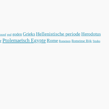
Hellenistische periode
Grieks
Herodotus
goden
losoof
god
Ptolemaeïsch Egypte
Rome
r
Romeinse Rijk
Romeinen
Strabo