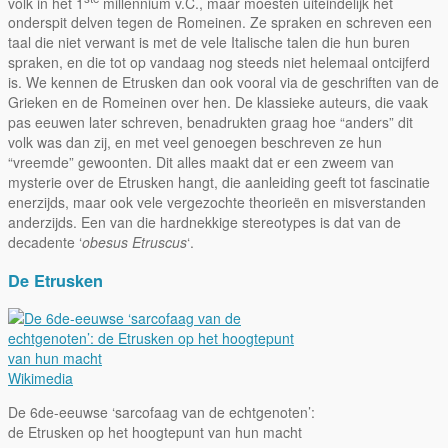
volk in het 1
millennium v.C., maar moesten uiteindelijk het
onderspit delven tegen de Romeinen. Ze spraken en schreven een
taal die niet verwant is met de vele Italische talen die hun buren
spraken, en die tot op vandaag nog steeds niet helemaal ontcijferd
is. We kennen de Etrusken dan ook vooral via de geschriften van de
Grieken en de Romeinen over hen. De klassieke auteurs, die vaak
pas eeuwen later schreven, benadrukten graag hoe “anders” dit
volk was dan zij, en met veel genoegen beschreven ze hun
“vreemde” gewoonten. Dit alles maakt dat er een zweem van
mysterie over de Etrusken hangt, die aanleiding geeft tot fascinatie
enerzijds, maar ook vele vergezochte theorieën en misverstanden
anderzijds. Een van die hardnekkige stereotypes is dat van de
decadente ‘
obesus Etruscus
‘.
De Etrusken
Wikimedia
De 6de-eeuwse ‘sarcofaag van de echtgenoten’:
de Etrusken op het hoogtepunt van hun macht