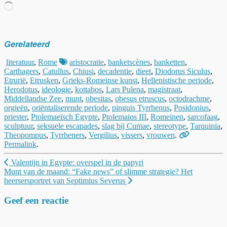
Aan
het
laden...
Gerelateerd
literatuur
,
Rome
aristocratie
,
banketscènes
,
banketten
,
Carthagers
,
Catullus
,
Chiusi
,
decadentie
,
dieet
,
Diodorus Siculus
,
Etrurië
,
Etrusken
,
Grieks-Romeinse kunst
,
Hellenistische periode
,
Herodotus
,
ideologie
,
kottabos
,
Lars Pulena
,
magistraat
,
Middellandse Zee
,
munt
,
obesitas
,
obesus etruscus
,
octodrachme
,
orgieën
,
oriëntaliserende periode
,
pinguis Tyrrhenus
,
Posidonius
,
priester
,
Ptolemaeïsch Egypte
,
Ptolemaios III
,
Romeinen
,
sarcofaag
,
sculptuur
,
seksuele escapades
,
slag bij Cumae
,
stereotype
,
Tarquinia
,
Theopompus
,
Tyrrheners
,
Vergilius
,
vissers
,
vrouwen
.
Permalink
.
Berichtnavigatie
Valentijn in Egypte: overspel in de papyri
Munt van de maand: “Fake news” of slimme strategie? Het
heersersportret van Septimius Severus
Geef een reactie