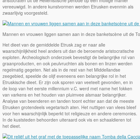
aristocraten uit de Hellenistische periode op een mollige manier
vereeuwigd. In andere kunstvormen werden Etrusken evenmin als
zwaarlijvig voorgesteld.
Mannen en vrouwen liggen samen aan in deze banketscène uit de T
Het dieet van de gemiddelde Etrusk zag er naar alle
waarschijnlijkheid heel anders uit dan de beroemde aristocratische
exploten. Archeologisch onderzoek bevestigt de belangrijke rol van
graanproducten, en ook peulvruchten als bonen en linzen werden
regelmatig gegeten. Net als in de rest van het Middellandse
zeegebied, speelde de olijf eveneens een belangrijke rol in het
Etruskische dieet. Er zijn ook sporen van veeteelt gevonden, en in
de loop van het eerste millennium v.C. werd met name het fokken
van varkens en het houden van pluimvee alsmaar belangrijker.
Analyse van beenderen en tanden toont echter aan dat de meeste
Etrusken grotendeels vegetarisch aten. Het nuttigen van vlees bleef
voor hen waarschijnlijk beperkt tot religieuze en andere ceremonies.
In de kuststeden behoorden uiteraard ook vis en schaaldieren tot
het dieet.