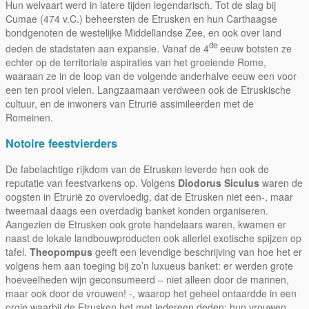
Hun welvaart werd in latere tijden legendarisch. Tot de slag bij
Cumae (474 v.C.) beheersten de Etrusken en hun Carthaagse
bondgenoten de westelijke Middellandse Zee, en ook over land
de
deden de stadstaten aan expansie. Vanaf de 4
eeuw botsten ze
echter op de territoriale aspiraties van het groeiende Rome,
waaraan ze in de loop van de volgende anderhalve eeuw een voor
een ten prooi vielen. Langzaamaan verdween ook de Etruskische
cultuur, en de inwoners van Etrurië assimileerden met de
Romeinen.
Notoire feestvierders
De fabelachtige rijkdom van de Etrusken leverde hen ook de
reputatie van feestvarkens op. Volgens
Diodorus Siculus
waren de
oogsten in Etrurië zo overvloedig, dat de Etrusken niet een-, maar
tweemaal daags een overdadig banket konden organiseren.
Aangezien de Etrusken ook grote handelaars waren, kwamen er
naast de lokale landbouwproducten ook allerlei exotische spijzen op
tafel.
Theopompus
geeft een levendige beschrijving van hoe het er
volgens hem aan toeging bij zo’n luxueus banket: er werden grote
hoeveelheden wijn geconsumeerd – niet alleen door de mannen,
maar ook door de vrouwen! -, waarop het geheel ontaardde in een
orgie waarbij de Etrusken het met iedereen deden: hun vrouwen,