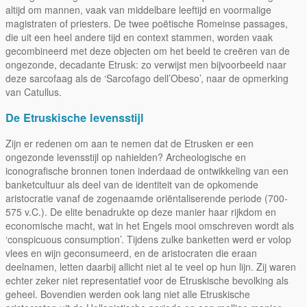
altijd om mannen, vaak van middelbare leeftijd en voormalige
magistraten of priesters. De twee poëtische Romeinse passages,
die uit een heel andere tijd en context stammen, worden vaak
gecombineerd met deze objecten om het beeld te creëren van de
ongezonde, decadante Etrusk: zo verwijst men bijvoorbeeld naar
deze sarcofaag als de ‘Sarcofago dell’Obeso’, naar de opmerking
van Catullus.
De Etruskische levensstijl
Zijn er redenen om aan te nemen dat de Etrusken er een
ongezonde levensstijl op nahielden? Archeologische en
iconografische bronnen tonen inderdaad de ontwikkeling van een
banketcultuur als deel van de identiteit van de opkomende
aristocratie vanaf de zogenaamde oriëntaliserende periode (700-
575 v.C.). De elite benadrukte op deze manier haar rijkdom en
economische macht, wat in het Engels mooi omschreven wordt als
‘conspicuous consumption’. Tijdens zulke banketten werd er volop
vlees en wijn geconsumeerd, en de aristocraten die eraan
deelnamen, letten daarbij allicht niet al te veel op hun lijn. Zij waren
echter zeker niet representatief voor de Etruskische bevolking als
geheel. Bovendien werden ook lang niet alle Etruskische