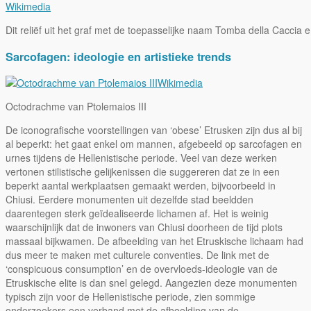
Wikimedia
Dit reliëf uit het graf met de toepasselijke naam Tomba della Caccia 
Sarcofagen: ideologie en artistieke trends
Wikimedia
Octodrachme van Ptolemaios III
De iconografische voorstellingen van ‘obese’ Etrusken zijn dus al bij
al beperkt: het gaat enkel om mannen, afgebeeld op sarcofagen en
urnes tijdens de Hellenistische periode. Veel van deze werken
vertonen stilistische gelijkenissen die suggereren dat ze in een
beperkt aantal werkplaatsen gemaakt werden, bijvoorbeeld in
Chiusi. Eerdere monumenten uit dezelfde stad beeldden
daarentegen sterk geïdealiseerde lichamen af. Het is weinig
waarschijnlijk dat de inwoners van Chiusi doorheen de tijd plots
massaal bijkwamen. De afbeelding van het Etruskische lichaam had
dus meer te maken met culturele conventies. De link met de
‘conspicuous consumption’ en de overvloeds-ideologie van de
Etruskische elite is dan snel gelegd. Aangezien deze monumenten
typisch zijn voor de Hellenistische periode, zien sommige
onderzoekers een verband met de afbeelding van de