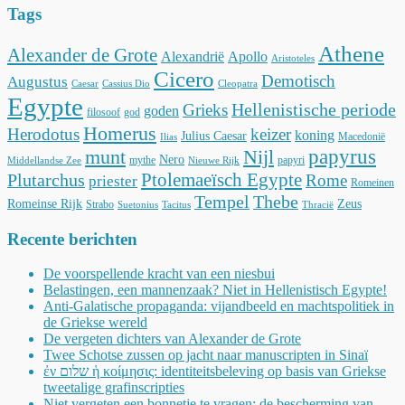
Tags
Athene
Alexander de Grote
Alexandrië
Apollo
Aristoteles
Cicero
Demotisch
Augustus
Caesar
Cassius Dio
Cleopatra
Egypte
Hellenistische periode
Grieks
goden
filosoof
god
Homerus
Herodotus
keizer
koning
Julius Caesar
Macedonië
Ilias
munt
Nijl
papyrus
Nero
mythe
papyri
Middellandse Zee
Nieuwe Rijk
Ptolemaeïsch Egypte
Plutarchus
Rome
priester
Romeinen
Tempel
Thebe
Romeinse Rijk
Zeus
Strabo
Suetonius
Tacitus
Thracië
Recente berichten
De voorspellende kracht van een niesbui
Belastingen, een mannenzaak? Niet in Hellenistisch Egypte!
Anti-Galatische propaganda: vijandbeeld en machtspolitiek in
de Griekse wereld
De vergeten dichters van Alexander de Grote
Twee Schotse zussen op jacht naar manuscripten in Sinaï
ἐν שלום ἡ κοίμησις: identiteitsbeleving op basis van Griekse
tweetalige grafinscripties
Niet vergeten een bonnetje te vragen: de bescherming van