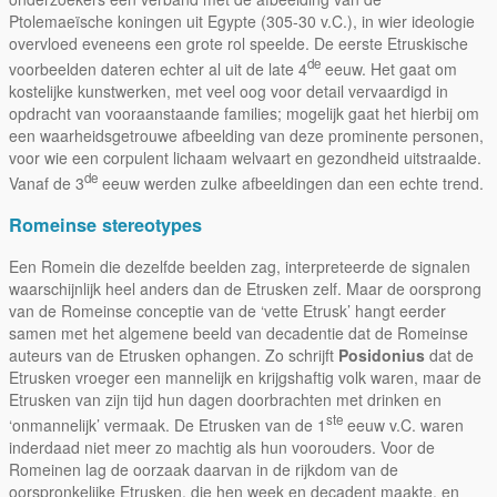
Ptolemaeïsche koningen uit Egypte (305-30 v.C.), in wier ideologie
overvloed eveneens een grote rol speelde. De eerste Etruskische
de
voorbeelden dateren echter al uit de late 4
eeuw. Het gaat om
kostelijke kunstwerken, met veel oog voor detail vervaardigd in
opdracht van vooraanstaande families; mogelijk gaat het hierbij om
een waarheidsgetrouwe afbeelding van deze prominente personen,
voor wie een corpulent lichaam welvaart en gezondheid uitstraalde.
de
Vanaf de 3
eeuw werden zulke afbeeldingen dan een echte trend.
Romeinse stereotypes
Een Romein die dezelfde beelden zag, interpreteerde de signalen
waarschijnlijk heel anders dan de Etrusken zelf. Maar de oorsprong
van de Romeinse conceptie van de ‘vette Etrusk’ hangt eerder
samen met het algemene beeld van decadentie dat de Romeinse
auteurs van de Etrusken ophangen. Zo schrijft
Posidonius
dat de
Etrusken vroeger een mannelijk en krijgshaftig volk waren, maar de
Etrusken van zijn tijd hun dagen doorbrachten met drinken en
ste
‘onmannelijk’ vermaak. De Etrusken van de 1
eeuw v.C. waren
inderdaad niet meer zo machtig als hun voorouders. Voor de
Romeinen lag de oorzaak daarvan in de rijkdom van de
oorspronkelijke Etrusken, die hen week en decadent maakte, en