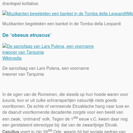
drankspel
kottabos
.
Wik
Muzikanten begeleiden een banket in de Tomba della Leopardi
De ‘obesus etruscus’
Wikimedia
De sarcofaag van Lars Pulena, een voorname
inwoner van Tarquinia
In de ogen van de Romeinen, die steeds op hun hoede waren voor
luxuria
, kon er uit zulke schranspartijen natuurlijk niets goeds
voortkomen. De echte of vermeende Etruskische hang naar luxe en
de daaruit voortkomende decadentie zorgde voor een beeld van
ste
een zwak, ‘ontmand’ volk. Tegen de 1
eeuw v.C. kwam daar nog
een gerelateerd stereotype bij: dat van de zwaarlijvige Etrusk.
ste
Catullus
voert in zijn 39
Ode, waarin hij het sociale gedrag van