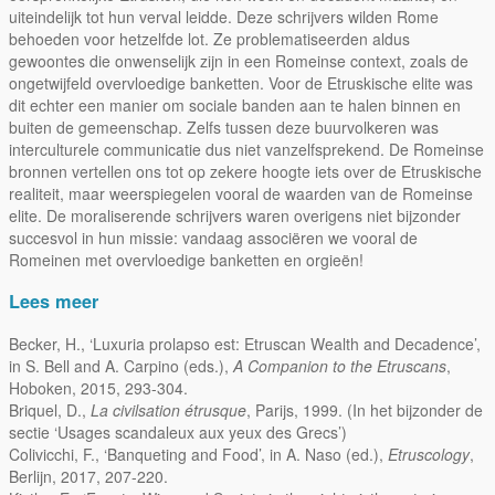
uiteindelijk tot hun verval leidde. Deze schrijvers wilden Rome
behoeden voor hetzelfde lot. Ze problematiseerden aldus
gewoontes die onwenselijk zijn in een Romeinse context, zoals de
ongetwijfeld overvloedige banketten. Voor de Etruskische elite was
dit echter een manier om sociale banden aan te halen binnen en
buiten de gemeenschap. Zelfs tussen deze buurvolkeren was
interculturele communicatie dus niet vanzelfsprekend. De Romeinse
bronnen vertellen ons tot op zekere hoogte iets over de Etruskische
realiteit, maar weerspiegelen vooral de waarden van de Romeinse
elite. De moraliserende schrijvers waren overigens niet bijzonder
succesvol in hun missie: vandaag associëren we vooral de
Romeinen met overvloedige banketten en orgieën!
Lees meer
Becker, H., ‘Luxuria prolapso est: Etruscan Wealth and Decadence’,
in S. Bell and A. Carpino (eds.),
A Companion to the Etruscans
,
Hoboken, 2015, 293-304.
Briquel, D.,
La civilsation étrusque
, Parijs, 1999. (In het bijzonder de
sectie ‘Usages scandaleux aux yeux des Grecs’)
Colivicchi, F., ‘Banqueting and Food’, in A. Naso (ed.),
Etruscology
,
Berlijn, 2017, 207-220.