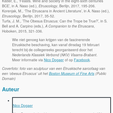
Kistler, E., ‘Feasts. Wine and Society in the eight-sixth centuries
BCE’, in A. Naso (ed.),
Etruscology
, Berlijn, 2017, 195-206.
Korenjak, M., ‘The Etruscans in Ancient Literature’, in A. Naso (ed.),
Etruscology
, Berlijn, 2017, 35-52.
Turfa, J. M., ’The Obesus Etruscus: Can the Trope be True?’, in S.
Bell and A. Carpino (eds.),
A Companion to the Etruscans
,
Hoboken, 2015, 321-336.
Wie niet genoeg kan krijgen van de fascinerende
Etruskische beschaving, kan vanaf dinsdag 19 februari
terecht bij de collegereeks georganiseerd door het
Nederlands Klassiek Verbond
(
NKV) Vlaams-Brabant
.
Meer informatie via
Nico Dogaer
of op
Facebook
.
Coverfoto: foto van sculptuur van een Etruskische sarcofaag van
een ‘obesus Etruscus’ uit het
Boston Museum of Fine Arts
(Public
Domain)
Auteur
Nico Dogaer