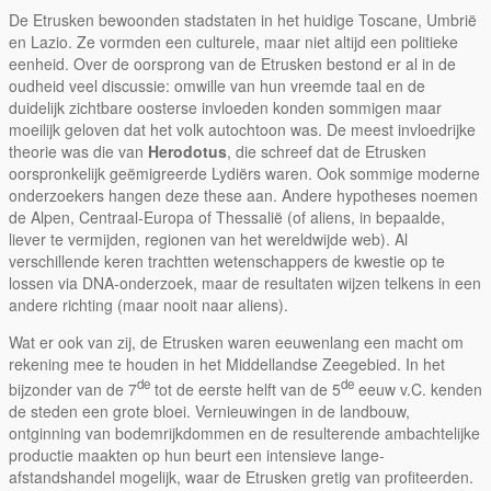
De Etrusken bewoonden stadstaten in het huidige Toscane, Umbrië
en Lazio. Ze vormden een culturele, maar niet altijd een politieke
eenheid. Over de oorsprong van de Etrusken bestond er al in de
oudheid veel discussie: omwille van hun vreemde taal en de
duidelijk zichtbare oosterse invloeden konden sommigen maar
moeilijk geloven dat het volk autochtoon was. De meest invloedrijke
theorie was die van
Herodotus
, die schreef dat de Etrusken
oorspronkelijk geëmigreerde Lydiërs waren. Ook sommige moderne
onderzoekers hangen deze these aan. Andere hypotheses noemen
de Alpen, Centraal-Europa of Thessalië (of aliens, in bepaalde,
liever te vermijden, regionen van het wereldwijde web). Al
verschillende keren trachtten wetenschappers de kwestie op te
lossen via DNA-onderzoek, maar de resultaten wijzen telkens in een
andere richting (maar nooit naar aliens).
Wat er ook van zij, de Etrusken waren eeuwenlang een macht om
rekening mee te houden in het Middellandse Zeegebied. In het
de
de
bijzonder van de 7
tot de eerste helft van de 5
eeuw v.C. kenden
de steden een grote bloei. Vernieuwingen in de landbouw,
ontginning van bodemrijkdommen en de resulterende ambachtelijke
productie maakten op hun beurt een intensieve lange-
afstandshandel mogelijk, waar de Etrusken gretig van profiteerden.