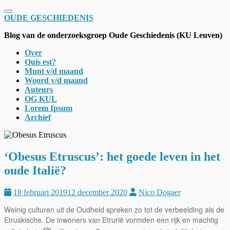
Schakel navigatie
OUDE GESCHIEDENIS
Blog van de onderzoeksgroep Oude Geschiedenis (KU Leuven)
Over
Quis est?
Munt v/d maand
Woord v/d maand
Auteurs
OG KUL
Lorem Ipsum
Archief
‘Obesus Etruscus’: het goede leven in het
oude Italië?
18 februari 2019
12 december 2020
Nico Dogaer
Weinig culturen uit de Oudheid spreken zo tot de verbeelding als de
Etruskische. De inwoners van Etrurië vormden een rijk en machtig
ste