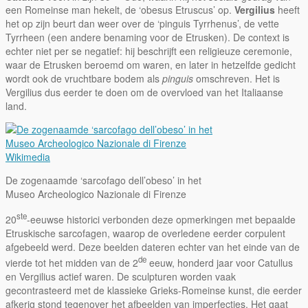
een Romeinse man hekelt, de ‘obesus Etruscus’ op.
Vergilius
heeft
het op zijn beurt dan weer over de ‘pinguis Tyrrhenus’, de vette
Tyrrheen (een andere benaming voor de Etrusken). De context is
echter niet per se negatief: hij beschrijft een religieuze ceremonie,
waar de Etrusken beroemd om waren, en later in hetzelfde gedicht
wordt ook de vruchtbare bodem als
pinguis
omschreven. Het is
Vergilius dus eerder te doen om de overvloed van het Italiaanse
land.
Wikimedia
De zogenaamde ‘sarcofago dell’obeso’ in het
Museo Archeologico Nazionale di Firenze
ste
20
-eeuwse historici verbonden deze opmerkingen met bepaalde
Etruskische sarcofagen, waarop de overledene eerder corpulent
afgebeeld werd. Deze beelden dateren echter van het einde van de
de
vierde tot het midden van de 2
eeuw, honderd jaar voor Catullus
en Vergilius actief waren. De sculpturen worden vaak
gecontrasteerd met de klassieke Grieks-Romeinse kunst, die eerder
afkerig stond tegenover het afbeelden van imperfecties. Het gaat