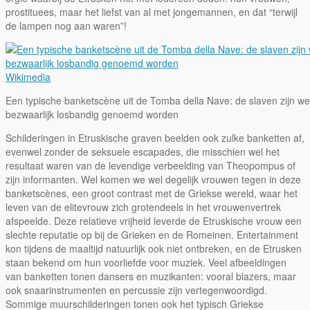
prostituees, maar het liefst van al met jongemannen, en dat “terwijl
de lampen nog aan waren”!
Wikimedia
Een typische banketscène uit de Tomba della Nave: de slaven zijn w
bezwaarlijk losbandig genoemd worden
Schilderingen in Etruskische graven beelden ook zulke banketten af,
evenwel zonder de seksuele escapades, die misschien wel het
resultaat waren van de levendige verbeelding van Theopompus of
zijn informanten. Wel komen we wel degelijk vrouwen tegen in deze
banketscènes, een groot contrast met de Griekse wereld, waar het
leven van de elitevrouw zich grotendeels in het vrouwenvertrek
afspeelde. Deze relatieve vrijheid leverde de Etruskische vrouw een
slechte reputatie op bij de Grieken en de Romeinen. Entertainment
kon tijdens de maaltijd natuurlijk ook niet ontbreken, en de Etrusken
staan bekend om hun voorliefde voor muziek. Veel afbeeldingen
van banketten tonen dansers en muzikanten: vooral blazers, maar
ook snaarinstrumenten en percussie zijn vertegenwoordigd.
Sommige muurschilderingen tonen ook het typisch Griekse