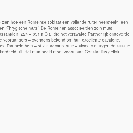
e zien hoe een Romeinse soldaat een vallende ruiter neersteekt, een
 een ‘Phrygische muts’. De Romeinen associeerden zo’n muts
assaniden (224 – 651 n.C.), die het verzwakte Parthenrijk omtoverde
e voorgangers – overigens bekend om hun excellente cavalerie.
. Dat hield hem – of zijn administratie – alvast niet tegen de situatie
kerdheid uit. Het muntbeeld moet vooral aan Constantius gelinkt