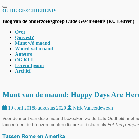
Schakel navigatie
OUDE GESCHIEDENIS
Blog van de onderzoeksgroep Oude Geschiedenis (KU Leuven)
Over
Quis est?
Munt v/d maand
Woord v/d maand
Auteurs
OG KUL
Lorem Ipsum
Archief
Munt van de maand: Happy Days Are Her
10 april 2018
8 augustus 2020
Nick Vaneerdewegh
Voor de munt van deze maand bezoeken we de Late Oudheid, met na
lanceerden de bronzen munten die bekend staan als
Fel Temp Repar
Tussen Rome en Amerika