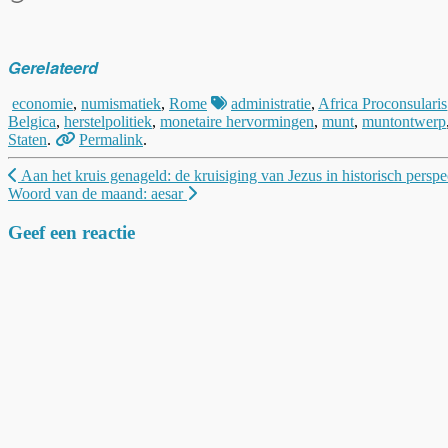
het
laden...
Gerelateerd
economie
,
numismatiek
,
Rome
administratie
,
Africa Proconsularis
Belgica
,
herstelpolitiek
,
monetaire hervormingen
,
munt
,
muntontwerp
Staten
.
Permalink
.
Berichtnavigatie
Aan het kruis genageld: de kruisiging van Jezus in historisch perspe
Woord van de maand: aesar
Geef een reactie