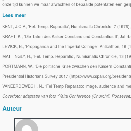
onze tijd kunnen we maar afwachten of bepaalde potentaten een gelij
Lees meer
KENT, J.C.P., ‘Fel. Temp. Reparatio’, Numismatic Chronicle, 7 (1976)
KRAFT, K., ‘Die Taten des Kaiser Constans und Constantius II’, Jahr
LEVICK, B., ‘Propaganda and the Imperial Coinage’, Antichthon, 16 (
MATTINGLY, H., ‘Fel. Temp. Reparatio’, Numismatic Chronicle, 13 (1
PORTMANN, W.‚ ‘Die politische Krise zwischen den Kaisern Constantius
Presidential Historians Survey 2017 (https://www.cspan.org/presid
VANEERDEWEGH, N., ‘Fel Temp Reparatio: image, audience and meanin
Coverfoto: adaptatie van foto “Yalta Conference (Churchill, Roosevelt,
Auteur