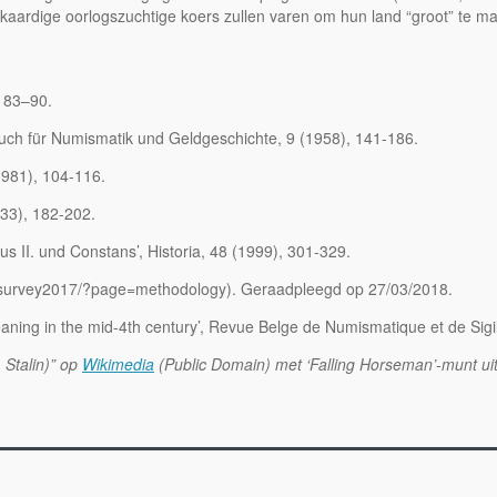
kaardige oorlogszuchtige koers zullen varen om hun land “groot” te m
, 83–90.
buch für Numismatik und Geldgeschichte, 9 (1958), 141-186.
1981), 104-116.
933), 182-202.
 II. und Constans’, Historia, 48 (1999), 301-329.
entsurvey2017/?page=methodology). Geraadpleegd op 27/03/2018.
g in the mid-4th century’, Revue Belge de Numismatique et de Sigil
 Stalin)” op
Wikimedia
(Public Domain) met ‘Falling Horseman’-munt
ui