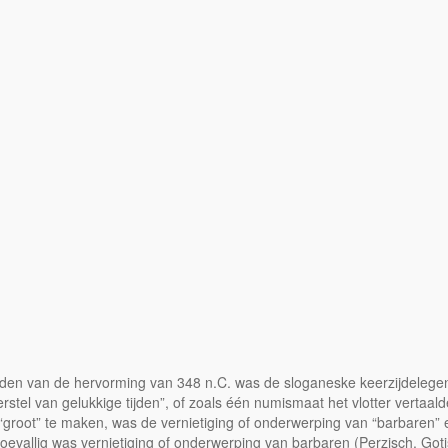
elden van de hervorming van 348 n.C. was de sloganeske keerzijdeleg
herstel van gelukkige tijden”, of zoals één numismaat het vlotter vert
r “groot” te maken, was de vernietiging of onderwerping van “barbare
evallig was vernietiging of onderwerping van barbaren (Perzisch, Gotis