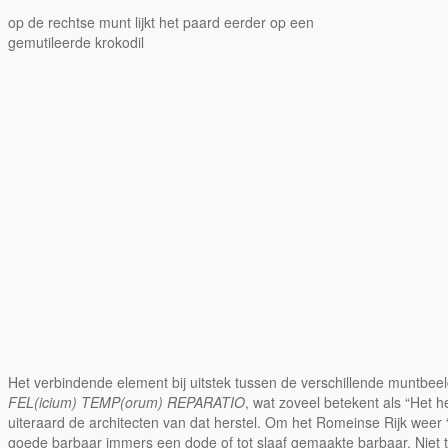
op de rechtse munt lijkt het paard eerder op een
gemutileerde krokodil
Het verbindende element bij uitstek tussen de verschillende muntbe
FEL(icium) TEMP(orum) REPARATIO
, wat zoveel betekent als “Het 
uiteraard de architecten van dat herstel. Om het Romeinse Rijk wee
goede barbaar immers een dode of tot slaaf gemaakte barbaar. Niet to