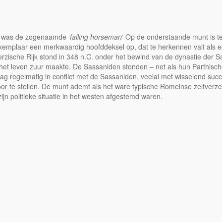
 was de zogenaamde ‘
falling horseman
‘ Op de onderstaande munt is t
 exemplaar een merkwaardig hoofddeksel op, dat te herkennen valt als
rzische Rijk stond in 348 n.C. onder het bewind van de dynastie der S
et leven zuur maakte. De Sassaniden stonden – net als hun Parthisch
ag regelmatig in conflict met de Sassaniden, veelal met wisselend succes
or te stellen. De munt ademt als het ware typische Romeinse zelfverze
n politieke situatie in het westen afgestemd waren.