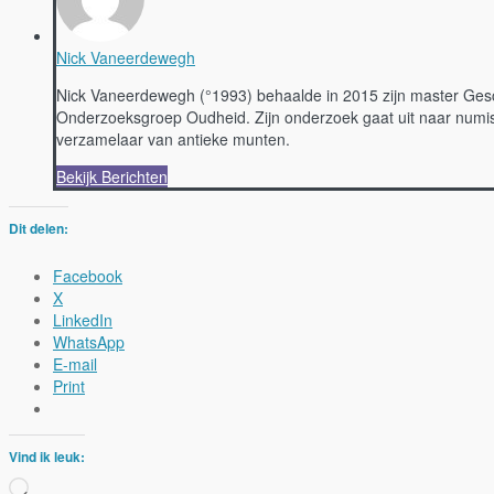
Nick Vaneerdewegh
Nick Vaneerdewegh (°1993) behaalde in 2015 zijn master Gesch
Onderzoeksgroep Oudheid. Zijn onderzoek gaat uit naar numism
verzamelaar van antieke munten.
Bekijk Berichten
Dit delen:
Facebook
X
LinkedIn
WhatsApp
E-mail
Print
Vind ik leuk:
Aan