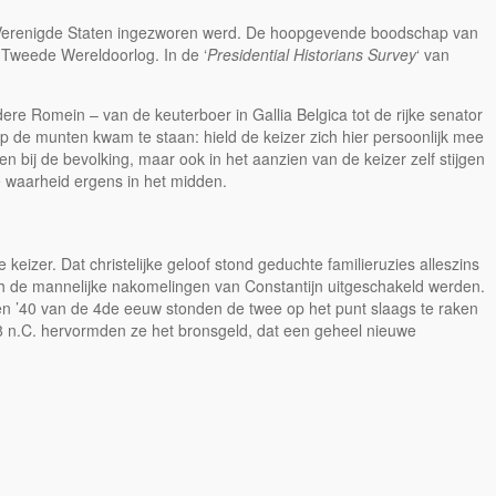
de Verenigde Staten ingezworen werd. De hoopgevende boodschap van
e Tweede Wereldoorlog. In de ‘
Presidential Historians Survey
‘ van
re Romein – van de keuterboer in Gallia Belgica tot de rijke senator
op de munten kwam te staan: hield de keizer zich hier persoonlijk mee
 bij de bevolking, maar ook in het aanzien van de keizer zelf stijgen
e waarheid ergens in het midden.
keizer. Dat christelijke geloof stond geduchte familieruzies alleszins
sch de mannelijke nakomelingen van Constantijn uitgeschakeld werden.
en ’40 van de 4de eeuw stonden de twee op het punt slaags te raken
48 n.C. hervormden ze het bronsgeld, dat een geheel nieuwe