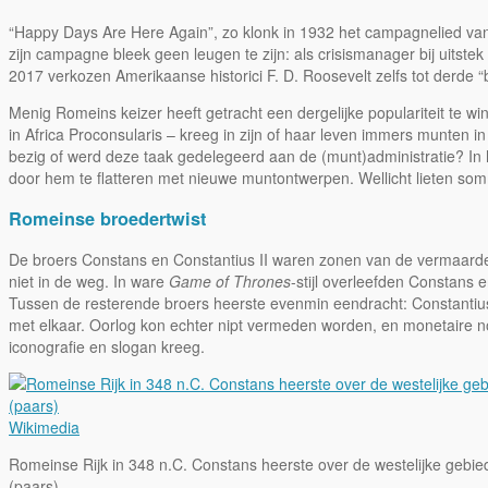
“Happy Days Are Here Again”, zo klonk in 1932 het campagnelied v
zijn campagne bleek geen leugen te zijn: als crisismanager bij uitste
2017 verkozen Amerikaanse historici F. D. Roosevelt zelfs tot derde 
Menig Romeins keizer heeft getracht een dergelijke populariteit te w
in Africa Proconsularis – kreeg in zijn of haar leven immers munten i
bezig of werd deze taak gedelegeerd aan de (munt)administratie? In he
door hem te flatteren met nieuwe muntontwerpen. Wellicht lieten som
Romeinse broedertwist
De broers Constans en Constantius II
waren zonen van de vermaar
niet in de weg. In ware
Game of Thrones
-stijl overleefden Constans
Tussen de resterende broers heerste evenmin eendracht: Constantius
met elkaar. Oorlog kon echter nipt vermeden worden, en monetaire no
iconografie en slogan kreeg.
Wikimedia
Romeinse Rijk in 348 n.C. Constans heerste over de westelijke gebied
(paars)