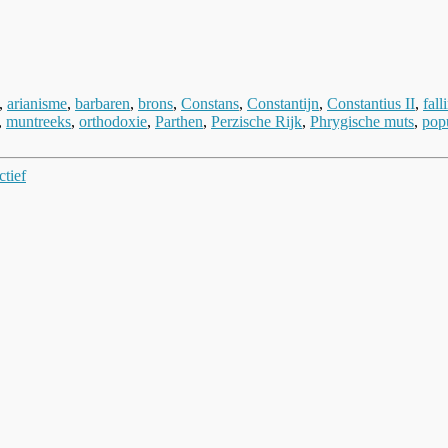
,
arianisme
,
barbaren
,
brons
,
Constans
,
Constantijn
,
Constantius II
,
fal
,
muntreeks
,
orthodoxie
,
Parthen
,
Perzische Rijk
,
Phrygische muts
,
popu
ctief