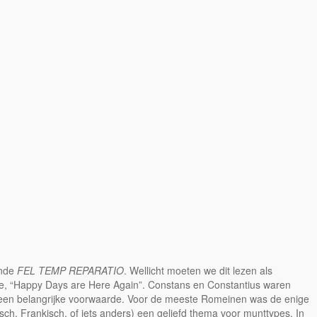
ende
FEL TEMP REPARATIO
. Wellicht moeten we dit lezen als
aalde, “Happy Days are Here Again”. Constans en Constantius waren
n” een belangrijke voorwaarde. Voor de meeste Romeinen was de enige
ch, Frankisch, of iets anders) een geliefd thema voor munttypes. In