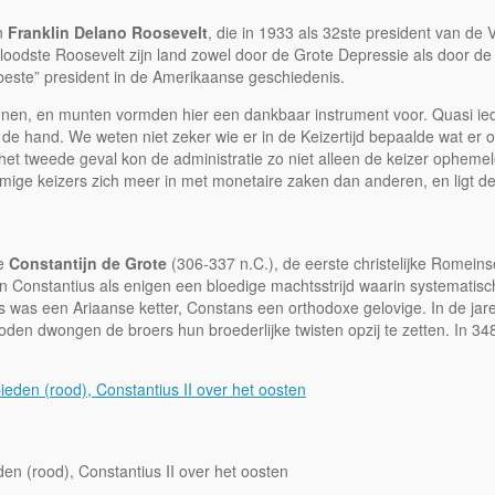
an
Franklin Delano Roosevelt
, die in 1933 als 32ste president van 
k loodste Roosevelt zijn land zowel door de Grote Depressie als door d
“beste” president in de Amerikaanse geschiedenis.
innen, en munten vormden hier een dankbaar instrument voor. Quasi iede
n de hand. We weten niet zeker wie er in de Keizertijd bepaalde wat er 
t tweede geval kon de administratie zo niet alleen de keizer ophemelen
mige keizers zich meer in met monetaire zaken dan anderen, en ligt d
de
Constantijn de Grote
(306-337 n.C.), de eerste christelijke Romeinse 
 en Constantius als enigen een bloedige machtsstrijd waarin systemati
 was een Ariaanse ketter, Constans een orthodoxe gelovige. In de jar
den dwongen de broers hun broederlijke twisten opzij te zetten. In 3
en (rood), Constantius II over het oosten