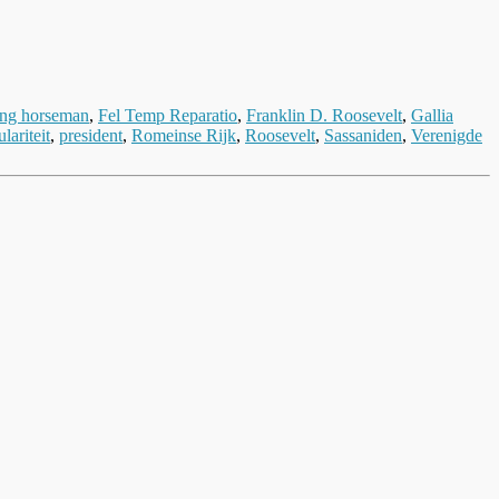
ling horseman
,
Fel Temp Reparatio
,
Franklin D. Roosevelt
,
Gallia
lariteit
,
president
,
Romeinse Rijk
,
Roosevelt
,
Sassaniden
,
Verenigde