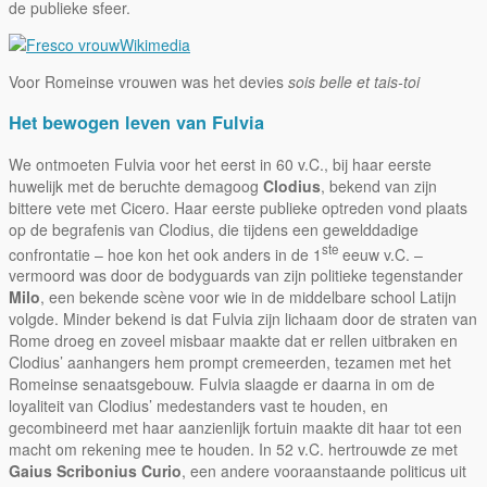
de publieke sfeer.
Wikimedia
Voor Romeinse vrouwen was het devies
sois belle et tais-toi
Het bewogen leven van Fulvia
We ontmoeten Fulvia voor het eerst in 60 v.C., bij haar eerste
huwelijk met de beruchte demagoog
Clodius
, bekend van zijn
bittere vete met Cicero. Haar eerste publieke optreden vond plaats
op de begrafenis van Clodius, die tijdens een gewelddadige
ste
confrontatie – hoe kon het ook anders in de 1
eeuw v.C. –
vermoord was door de bodyguards van zijn politieke tegenstander
Milo
, een bekende scène voor wie in de middelbare school Latijn
volgde. Minder bekend is dat Fulvia zijn lichaam door de straten van
Rome droeg en zoveel misbaar maakte dat er rellen uitbraken en
Clodius’ aanhangers hem prompt cremeerden, tezamen met het
Romeinse senaatsgebouw. Fulvia slaagde er daarna in om de
loyaliteit van Clodius’ medestanders vast te houden, en
gecombineerd met haar aanzienlijk fortuin maakte dit haar tot een
macht om rekening mee te houden. In 52 v.C. hertrouwde ze met
Gaius Scribonius Curio
, een andere vooraanstaande politicus uit