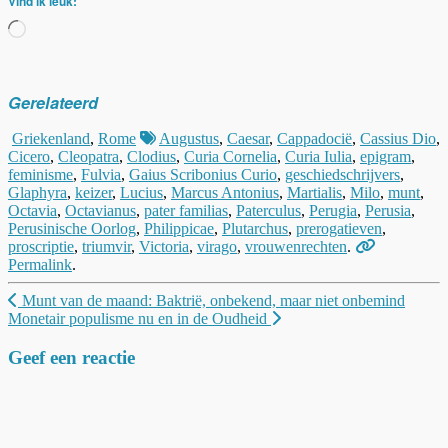
Vind ik leuk:
Aan
het
laden...
Gerelateerd
Griekenland
,
Rome
Augustus
,
Caesar
,
Cappadocië
,
Cassius Dio
,
Cicero
,
Cleopatra
,
Clodius
,
Curia Cornelia
,
Curia Iulia
,
epigram
,
feminisme
,
Fulvia
,
Gaius Scribonius Curio
,
geschiedschrijvers
,
Glaphyra
,
keizer
,
Lucius
,
Marcus Antonius
,
Martialis
,
Milo
,
munt
,
Octavia
,
Octavianus
,
pater familias
,
Paterculus
,
Perugia
,
Perusia
,
Perusinische Oorlog
,
Philippicae
,
Plutarchus
,
prerogatieven
,
proscriptie
,
triumvir
,
Victoria
,
virago
,
vrouwenrechten
.
Permalink
.
Berichtnavigatie
Munt van de maand: Baktrië, onbekend, maar niet onbemind
Monetair populisme nu en in de Oudheid
Geef een reactie