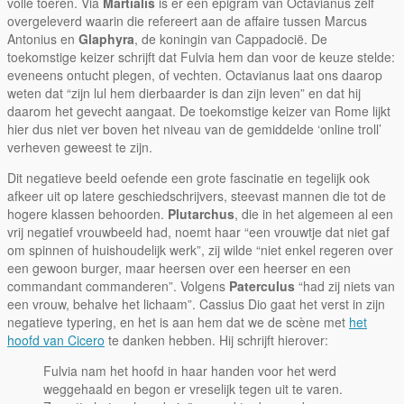
volle toeren. Via
Martialis
is er een epigram van Octavianus zelf
overgeleverd waarin die refereert aan de affaire tussen Marcus
Antonius en
Glaphyra
, de koningin van Cappadocië. De
toekomstige keizer schrijft dat Fulvia hem dan voor de keuze stelde:
eveneens ontucht plegen, of vechten. Octavianus laat ons daarop
weten dat “zijn lul hem dierbaarder is dan zijn leven” en dat hij
daarom het gevecht aangaat. De toekomstige keizer van Rome lijkt
hier dus niet ver boven het niveau van de gemiddelde ‘online troll’
verheven geweest te zijn.
Dit negatieve beeld oefende een grote fascinatie en tegelijk ook
afkeer uit op latere geschiedschrijvers, steevast mannen die tot de
hogere klassen behoorden.
Plutarchus
, die in het algemeen al een
vrij negatief vrouwbeeld had, noemt haar “een vrouwtje dat niet gaf
om spinnen of huishoudelijk werk”, zij wilde “niet enkel regeren over
een gewoon burger, maar heersen over een heerser en een
commandant commanderen”. Volgens
Paterculus
“had zij niets van
een vrouw, behalve het lichaam”. Cassius Dio gaat het verst in zijn
negatieve typering, en het is aan hem dat we de scène met
het
hoofd van Cicero
te danken hebben. Hij schrijft hierover:
Fulvia nam het hoofd in haar handen voor het werd
weggehaald en begon er vreselijk tegen uit te varen.