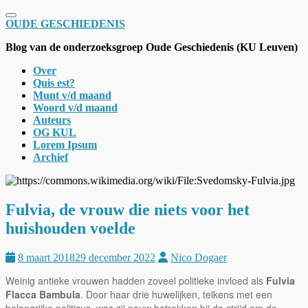
Schakel navigatie
OUDE GESCHIEDENIS
Blog van de onderzoeksgroep Oude Geschiedenis (KU Leuven)
Over
Quis est?
Munt v/d maand
Woord v/d maand
Auteurs
OG KUL
Lorem Ipsum
Archief
Fulvia, de vrouw die niets voor het
huishouden voelde
8 maart 2018
29 december 2022
Nico Dogaer
Weinig antieke vrouwen hadden zoveel politieke invloed als
Fulvia
Flacca Bambula
. Door haar drie huwelijken, telkens met een
belangrijke politicus, was zij nauw betrokken bij de strijd om de