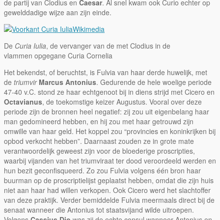
de partij van Clodius en
Caesar
. Al snel kwam ook Curio echter op
gewelddadige wijze aan zijn einde.
Wikimedia
De
Curia Iulia
, de vervanger van de met Clodius in de
vlammen opgegane Curia Cornelia
Het bekendst, of beruchtst, is Fulvia van haar derde huwelijk, met
de
triumvir
Marcus Antonius
. Gedurende de hele woelige periode
47-40 v.C. stond ze haar echtgenoot bij in diens strijd met Cicero en
Octavianus
, de toekomstige keizer Augustus. Vooral over deze
periode zijn de bronnen heel negatief: zij zou uit eigenbelang haar
man gedomineerd hebben, en hij zou met haar getrouwd zijn
omwille van haar geld. Het koppel zou “provincies en koninkrijken bij
opbod verkocht hebben”. Daarnaast zouden ze in grote mate
verantwoordelijk geweest zijn voor de bloederige proscripties,
waarbij vijanden van het triumviraat ter dood veroordeeld werden en
hun bezit geconfisqueerd. Zo zou Fulvia volgens één bron haar
buurman op de proscriptielijst geplaatst hebben, omdat die zijn huis
niet aan haar had willen verkopen. Ook Cicero werd het slachtoffer
van deze praktijk. Verder bemiddelde Fulvia meermaals direct bij de
senaat wanneer die Antonius tot staatsvijand wilde uitroepen.
Volgens
Cassius Dio
was zij de echte consul wanneer Antonius en