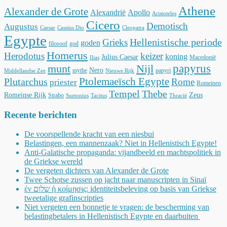
Athene
Alexander de Grote
Alexandrië
Apollo
Aristoteles
Cicero
Demotisch
Augustus
Caesar
Cassius Dio
Cleopatra
Egypte
Hellenistische periode
Grieks
goden
filosoof
god
Homerus
Herodotus
keizer
koning
Julius Caesar
Macedonië
Ilias
munt
Nijl
papyrus
Nero
mythe
papyri
Middellandse Zee
Nieuwe Rijk
Ptolemaeïsch Egypte
Plutarchus
Rome
priester
Romeinen
Tempel
Thebe
Romeinse Rijk
Zeus
Strabo
Suetonius
Tacitus
Thracië
Recente berichten
De voorspellende kracht van een niesbui
Belastingen, een mannenzaak? Niet in Hellenistisch Egypte!
Anti-Galatische propaganda: vijandbeeld en machtspolitiek in
de Griekse wereld
De vergeten dichters van Alexander de Grote
Twee Schotse zussen op jacht naar manuscripten in Sinaï
ἐν שלום ἡ κοίμησις: identiteitsbeleving op basis van Griekse
tweetalige grafinscripties
Niet vergeten een bonnetje te vragen: de bescherming van
belastingbetalers in Hellenistisch Egypte en daarbuiten