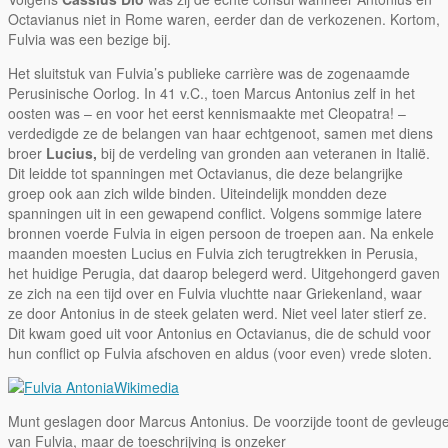
Octavianus niet in Rome waren, eerder dan de verkozenen. Kortom,
Fulvia was een bezige bij.
Het sluitstuk van Fulvia’s publieke carrière was de zogenaamde
Perusinische Oorlog. In 41 v.C., toen Marcus Antonius zelf in het
oosten was – en voor het eerst kennismaakte met Cleopatra! –
verdedigde ze de belangen van haar echtgenoot, samen met diens
broer
Lucius,
bij de verdeling van gronden aan veteranen in Italië.
Dit leidde tot spanningen met Octavianus, die deze belangrijke
groep ook aan zich wilde binden. Uiteindelijk mondden deze
spanningen uit in een gewapend conflict. Volgens sommige latere
bronnen voerde Fulvia in eigen persoon de troepen aan. Na enkele
maanden moesten Lucius en Fulvia zich terugtrekken in Perusia,
het huidige Perugia, dat daarop belegerd werd. Uitgehongerd gaven
ze zich na een tijd over en Fulvia vluchtte naar Griekenland, waar
ze door Antonius in de steek gelaten werd. Niet veel later stierf ze.
Dit kwam goed uit voor Antonius en Octavianus, die de schuld voor
hun conflict op Fulvia afschoven en aldus (voor even) vrede sloten.
Wikimedia
Munt geslagen door Marcus Antonius. De voorzijde toont de gevleug
van Fulvia, maar de toeschrijving is onzeker