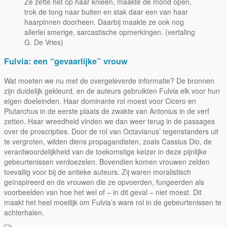
Ze zette het op haar knieën, maakte de mond open,
trok de tong naar buiten en stak daar een van haar
haarpinnen doorheen. Daarbij maakte ze ook nog
allerlei smerige, sarcastische opmerkingen. (vertaling
G. De Vries)
Fulvia: een “gevaarlijke” vrouw
Wat moeten we nu met de overgeleverde informatie? De bronnen
zijn duidelijk gekleurd, en de auteurs gebruikten Fulvia elk voor hun
eigen doeleinden. Haar dominante rol moest voor Cicero en
Plutarchus in de eerste plaats de zwakte van Antonius in de verf
zetten. Haar wreedheid vinden we dan weer terug in de passages
over de proscripties. Door de rol van Octavianus’ tegenstanders uit
te vergroten, wilden diens propagandisten, zoals Cassius Dio, de
verantwoordelijkheid van de toekomstige keizer in deze pijnlijke
gebeurtenissen verdoezelen. Bovendien komen vrouwen zelden
toevallig voor bij de antieke auteurs. Zij waren moralistisch
geïnspireerd en de vrouwen die ze opvoerden, fungeerden als
voorbeelden van hoe het wel of – in dit geval – niet moest. Dit
maakt het heel moeilijk om Fulvia’s ware rol in de gebeurtenissen te
achterhalen.