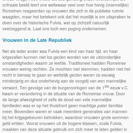
onfraaie beeld leert ons weliswaar veel over hoe hevig (mannelijke)
Romeinen reageerden op vrouwen die zich in de publieke ruimte
waagden, maar het betekent ook dat het moeilijk is om uitspraken te
doen over de historische Fulvia, wat op zichzelf natuurlijk
veelzeggend is. Laat ons toch een poging ondernemen.
Vrouwen in de Late Republiek
Net als ieder ander was Fulvia een kind van haar tijd, en haar
lotgevallen kunnen niet los gezien worden van de uitzonderlijke
omstandigheden waarin ze leefde. Traditioneel hadden Romeinse
vrouwen weinig rechten. Ze mochten niet stemmen, hadden niet het
recht in beroep te gaan en wettelijk gezien waren ze eeuwig
minderjarig en dus onderhevig aan de voogdij van een mannelijke
ste
verwant. Ten gevolge van de burgeroorlogen van de 1
eeuw v.C.
kwam er verandering in de situatie van de Romeinse vrouw. Door
de lange afwezigheid of zelfs de dood van vele mannelijke
familieden was er op het thuisfront geen machtige
pater familias
meer. Bovendien waren er vaak meerdere generaties van mannen
bij het krijgsgebeuren betrokken, waardoor vrouwen grote sommen
geld erfden. Vooral vrouwen uit de hogere klassen, zoals Fulvia,
maakten van deze situatie gebruik om zich meer te laten gelden in