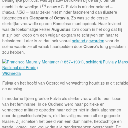
ste
macht in de woelige 1
eeuw v.C. Fulvia is minder bekend –
thanks,
HBO –
maar zeker niet minder fascinerend dan illustere
tijdgenotes als
Cleopatra
of
Octavia
. Zo was ze de eerste
sterfelijke vrouw die op een Romeinse munt opdook. Haar invloed
was de toekomstige keizer
Augustus
zo’n doorn in het oog dat hij
in zijn pen kroop om een vulgair epigram te schrijven om haar te
belasteren. Later is ze dan ook vooral
bekend geworden
voor de
scène waarin ze uit wraak haarspelden door
Cicero
’s tong gestoken
zou hebben.
Wikimedia
Fulvia en het hoofd van Cicero: vol verwachting houdt ze in dit schilde
de aanslag.
In moderne tijden groeide Fulvia als sterke vrouw uit tot een icoon
van het feminisme. In de Oudheid werd haar politieke en
vermeende militaire optreden haar echter niet in dank afgenomen
door de geschiedschrijvers, niet toevallig mannen uit de gegoede
klasse. Zij schetsen het beeld van een dominante, hebzuchtige en
wrede ‘
virago
‘, een vrouw die alle gendergrenzen overschrijdt. Dit