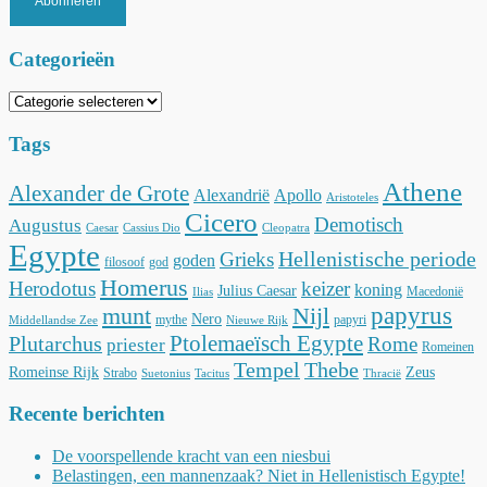
Abonneren
Categorieën
Categorieën
Tags
Athene
Alexander de Grote
Alexandrië
Apollo
Aristoteles
Cicero
Demotisch
Augustus
Caesar
Cassius Dio
Cleopatra
Egypte
Hellenistische periode
Grieks
goden
filosoof
god
Homerus
Herodotus
keizer
koning
Julius Caesar
Macedonië
Ilias
munt
Nijl
papyrus
Nero
mythe
papyri
Middellandse Zee
Nieuwe Rijk
Ptolemaeïsch Egypte
Plutarchus
Rome
priester
Romeinen
Tempel
Thebe
Romeinse Rijk
Zeus
Strabo
Suetonius
Tacitus
Thracië
Recente berichten
De voorspellende kracht van een niesbui
Belastingen, een mannenzaak? Niet in Hellenistisch Egypte!