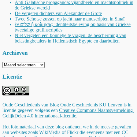
Anti-Galatische propaganda: vijandbeeld en machtspolitiek in
de Griekse wereld
De vergeten dichters van Alexander de Grote
Twee Schotse zussen op jacht naar manuscripten in Sinaï
ἐν שלום ἡ κοίμησις: identiteitsbeleving op basis van Griekse
tweetalige grafinscripties
Niet vergeten een bonnetje te vragen: de bescherming van
belastingbetalers in Hellenistisch Egypte en daarbuiten
Archieven
Archieven
Licentie
Oude Geschiedenis
van
Blog Oude Geschiedenis KU Leuven
is in
licentie gegeven volgens een
Creative Commons Naamsvermelding-
GelijkDelen 4.0 Internationaal-licentie
.
Het fotomateriaal van deze blog ontlenen we in de meeste gevallen
aan websites zoals WikiMedia of Flickr die eveneens met een CC-