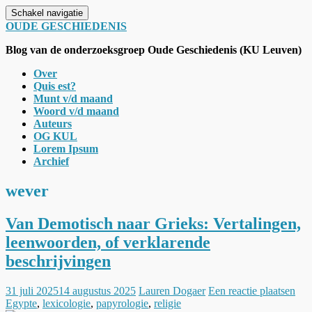
Schakel navigatie
OUDE GESCHIEDENIS
Blog van de onderzoeksgroep Oude Geschiedenis (KU Leuven)
Over
Quis est?
Munt v/d maand
Woord v/d maand
Auteurs
OG KUL
Lorem Ipsum
Archief
wever
Van Demotisch naar Grieks: Vertalingen,
leenwoorden, of verklarende
beschrijvingen
31 juli 2025
14 augustus 2025
Lauren Dogaer
Een reactie plaatsen
Egypte
,
lexicologie
,
papyrologie
,
religie