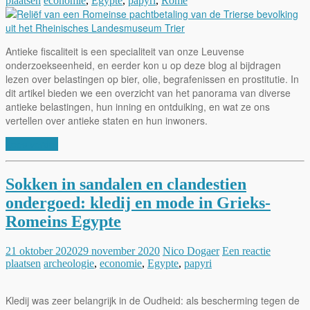
plaatsen
economie
,
Egypte
,
papyri
,
Rome
Antieke fiscaliteit is een specialiteit van onze Leuvense
onderzoekseenheid, en eerder kon u op deze blog al bijdragen
lezen over belastingen op bier, olie, begrafenissen en prostitutie. In
dit artikel bieden we een overzicht van het panorama van diverse
antieke belastingen, hun inning en ontduiking, en wat ze ons
vertellen over antieke staten en hun inwoners.
Lees verder
Sokken in sandalen en clandestien
ondergoed: kledij en mode in Grieks-
Romeins Egypte
21 oktober 2020
29 november 2020
Nico Dogaer
Een reactie
plaatsen
archeologie
,
economie
,
Egypte
,
papyri
Kledij was zeer belangrijk in de Oudheid: als bescherming tegen de