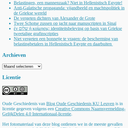
Belastingen, een mannenzaak? Niet in Hellenistisch Egypte!
Anti-Galatische propaganda: vijandbeeld en machtspolitiek in
de Griekse wereld
De vergeten dichters van Alexander de Grote
Twee Schotse zussen op jacht naar manuscripten in Sinaï
ἐν שלום ἡ κοίμησις: identiteitsbeleving op basis van Griekse
tweetalige grafinscripties
Niet vergeten een bonnetje te vragen: de bescherming van
belastingbetalers in Hellenistisch Egypte en daarbuiten
Archieven
Archieven
Licentie
Oude Geschiedenis
van
Blog Oude Geschiedenis KU Leuven
is in
licentie gegeven volgens een
Creative Commons Naamsvermelding-
GelijkDelen 4.0 Internationaal-licentie
.
Het fotomateriaal van deze blog ontlenen we in de meeste gevallen