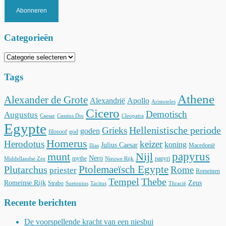
Abonneren
Categorieën
Categorieën
Tags
Athene
Alexander de Grote
Alexandrië
Apollo
Aristoteles
Cicero
Demotisch
Augustus
Caesar
Cassius Dio
Cleopatra
Egypte
Hellenistische periode
Grieks
goden
filosoof
god
Homerus
Herodotus
keizer
koning
Julius Caesar
Macedonië
Ilias
munt
Nijl
papyrus
Nero
mythe
papyri
Middellandse Zee
Nieuwe Rijk
Ptolemaeïsch Egypte
Plutarchus
Rome
priester
Romeinen
Tempel
Thebe
Romeinse Rijk
Zeus
Strabo
Suetonius
Tacitus
Thracië
Recente berichten
De voorspellende kracht van een niesbui