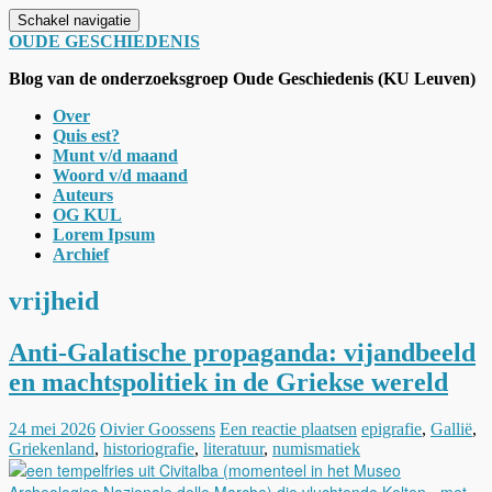
Schakel navigatie
OUDE GESCHIEDENIS
Blog van de onderzoeksgroep Oude Geschiedenis (KU Leuven)
Over
Quis est?
Munt v/d maand
Woord v/d maand
Auteurs
OG KUL
Lorem Ipsum
Archief
vrijheid
Anti-Galatische propaganda: vijandbeeld
en machtspolitiek in de Griekse wereld
24 mei 2026
Oivier Goossens
Een reactie plaatsen
epigrafie
,
Gallië
,
Griekenland
,
historiografie
,
literatuur
,
numismatiek