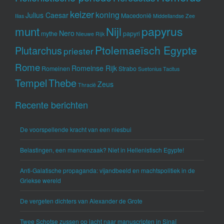
keizer
koning
Julius Caesar
Macedonië
Ilias
Middellandse Zee
munt
Nijl
papyrus
Nero
mythe
papyri
Nieuwe Rijk
Ptolemaeïsch Egypte
Plutarchus
priester
Rome
Romeinse Rijk
Romeinen
Strabo
Suetonius
Tacitus
Tempel
Thebe
Zeus
Thracië
Recente berichten
De voorspellende kracht van een niesbui
Belastingen, een mannenzaak? Niet in Hellenistisch Egypte!
Anti-Galatische propaganda: vijandbeeld en machtspolitiek in de
Griekse wereld
De vergeten dichters van Alexander de Grote
Twee Schotse zussen op jacht naar manuscripten in Sinaï