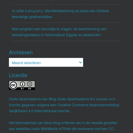
ἐν שלום ἡ κοίμησις: identiteitsbeleving op basis van Griekse
tweetalige grafinscripties
Niet vergeten een bonnetje te vragen: de bescherming van
belastingbetalers in Hellenistisch Egypte en daarbuiten
Archieven
Archieven
Licentie
Oude Geschiedenis
van
Blog Oude Geschiedenis KU Leuven
is in
licentie gegeven volgens een
Creative Commons Naamsvermelding-
GelijkDelen 4.0 Internationaal-licentie
.
Het fotomateriaal van deze blog ontlenen we in de meeste gevallen
aan websites zoals WikiMedia of Flickr die eveneens met een CC-