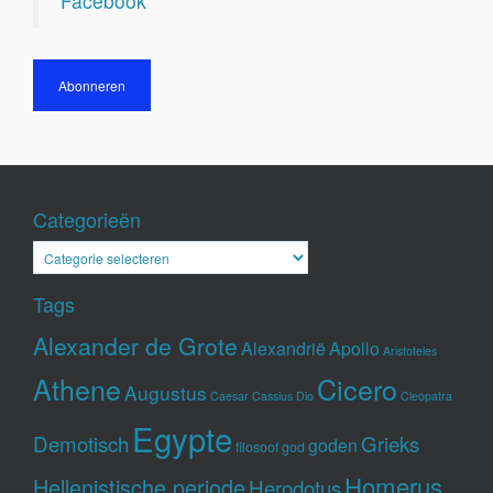
Facebook
Abonneren
Categorieën
Categorieën
Tags
Alexander de Grote
Alexandrië
Apollo
Aristoteles
Athene
Cicero
Augustus
Caesar
Cassius Dio
Cleopatra
Egypte
Demotisch
Grieks
goden
filosoof
god
Homerus
Hellenistische periode
Herodotus