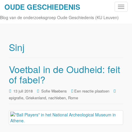
OUDE GESCHIEDENIS
S
c
Blog van de onderzoeksgroep Oude Geschiedenis (KU Leuven)
h
a
k
e
Sinj
l
n
a
Voetbal in de Oudheid: feit
v
of fabel?
i
g
a
13 juli 2018
Sofie Waebens
Een reactie plaatsen
t
,
,
,
epigrafie
Griekenland
nachleben
Rome
i
e