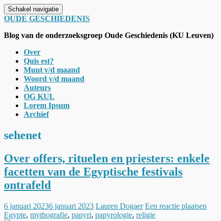
Schakel navigatie
OUDE GESCHIEDENIS
Blog van de onderzoeksgroep Oude Geschiedenis (KU Leuven)
Over
Quis est?
Munt v/d maand
Woord v/d maand
Auteurs
OG KUL
Lorem Ipsum
Archief
sehenet
Over offers, rituelen en priesters: enkele
facetten van de Egyptische festivals
ontrafeld
6 januari 2023
6 januari 2023
Lauren Dogaer
Een reactie plaatsen
Egypte
,
mythografie
,
papyri
,
papyrologie
,
religie