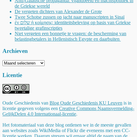
Anti-Galatische propaganda: vijandbeeld en machtspolitiek in
de Griekse wereld
De vergeten dichters van Alexander de Grote
Twee Schotse zussen op jacht naar manuscripten in Sinaï
ἐν שלום ἡ κοίμησις: identiteitsbeleving op basis van Griekse
tweetalige grafinscripties
Niet vergeten een bonnetje te vragen: de bescherming van
belastingbetalers in Hellenistisch Egypte en daarbuiten
Archieven
Archieven
Licentie
Oude Geschiedenis
van
Blog Oude Geschiedenis KU Leuven
is in
licentie gegeven volgens een
Creative Commons Naamsvermelding-
GelijkDelen 4.0 Internationaal-licentie
.
Het fotomateriaal van deze blog ontlenen we in de meeste gevallen
aan websites zoals WikiMedia of Flickr die eveneens met een CC-
licentie werken. Daarom streven wij ernaar altijd de naam van de