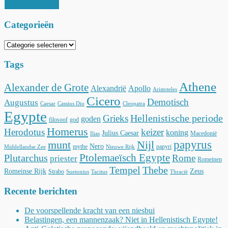
Categorieën
Categorieën
Tags
Athene
Alexander de Grote
Alexandrië
Apollo
Aristoteles
Cicero
Demotisch
Augustus
Caesar
Cassius Dio
Cleopatra
Egypte
Hellenistische periode
Grieks
goden
filosoof
god
Homerus
Herodotus
keizer
koning
Julius Caesar
Macedonië
Ilias
munt
Nijl
papyrus
Nero
mythe
papyri
Middellandse Zee
Nieuwe Rijk
Ptolemaeïsch Egypte
Plutarchus
Rome
priester
Romeinen
Tempel
Thebe
Romeinse Rijk
Zeus
Strabo
Suetonius
Tacitus
Thracië
Recente berichten
De voorspellende kracht van een niesbui
Belastingen, een mannenzaak? Niet in Hellenistisch Egypte!