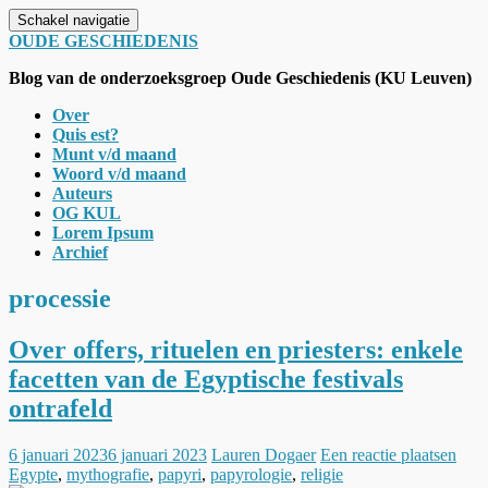
Schakel navigatie
OUDE GESCHIEDENIS
Blog van de onderzoeksgroep Oude Geschiedenis (KU Leuven)
Over
Quis est?
Munt v/d maand
Woord v/d maand
Auteurs
OG KUL
Lorem Ipsum
Archief
processie
Over offers, rituelen en priesters: enkele
facetten van de Egyptische festivals
ontrafeld
6 januari 2023
6 januari 2023
Lauren Dogaer
Een reactie plaatsen
Egypte
,
mythografie
,
papyri
,
papyrologie
,
religie