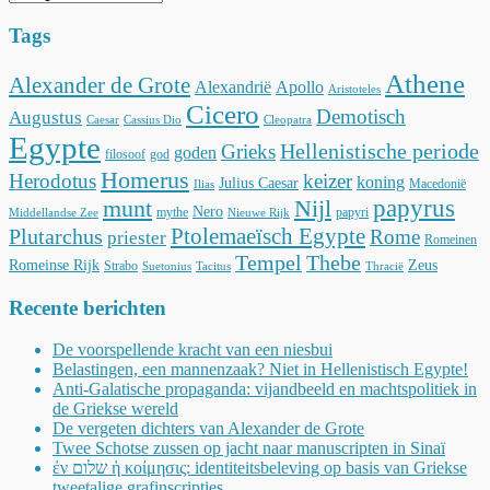
Tags
Athene
Alexander de Grote
Alexandrië
Apollo
Aristoteles
Cicero
Demotisch
Augustus
Caesar
Cassius Dio
Cleopatra
Egypte
Hellenistische periode
Grieks
goden
filosoof
god
Homerus
Herodotus
keizer
koning
Julius Caesar
Macedonië
Ilias
munt
Nijl
papyrus
Nero
mythe
papyri
Middellandse Zee
Nieuwe Rijk
Ptolemaeïsch Egypte
Plutarchus
Rome
priester
Romeinen
Tempel
Thebe
Romeinse Rijk
Zeus
Strabo
Suetonius
Tacitus
Thracië
Recente berichten
De voorspellende kracht van een niesbui
Belastingen, een mannenzaak? Niet in Hellenistisch Egypte!
Anti-Galatische propaganda: vijandbeeld en machtspolitiek in
de Griekse wereld
De vergeten dichters van Alexander de Grote
Twee Schotse zussen op jacht naar manuscripten in Sinaï
ἐν שלום ἡ κοίμησις: identiteitsbeleving op basis van Griekse
tweetalige grafinscripties