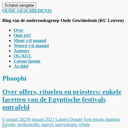
Schakel navigatie
OUDE GESCHIEDENIS
Blog van de onderzoeksgroep Oude Geschiedenis (KU Leuven)
Over
Quis est?
Munt v/d maand
Woord v/d maand
Auteurs
OG KUL
Lorem Ipsum
Archief
Phaophi
Over offers, rituelen en priesters: enkele
facetten van de Egyptische festivals
ontrafeld
6 januari 2023
6 januari 2023
Lauren Dogaer
Een reactie plaatsen
Egypte
,
mythografie
,
papyri
,
papyrologie
,
religie