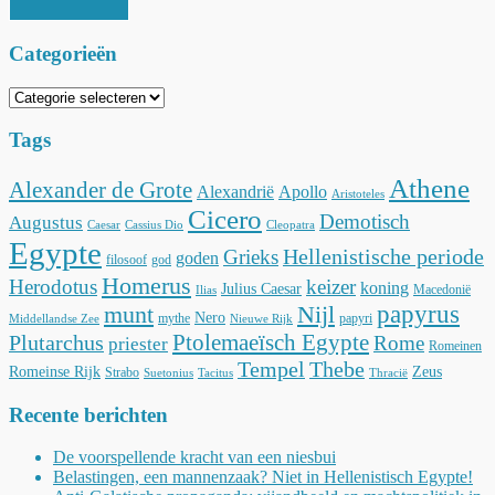
Categorieën
Categorieën
Tags
Athene
Alexander de Grote
Alexandrië
Apollo
Aristoteles
Cicero
Demotisch
Augustus
Caesar
Cassius Dio
Cleopatra
Egypte
Hellenistische periode
Grieks
goden
filosoof
god
Homerus
Herodotus
keizer
koning
Julius Caesar
Macedonië
Ilias
munt
Nijl
papyrus
Nero
mythe
papyri
Middellandse Zee
Nieuwe Rijk
Ptolemaeïsch Egypte
Plutarchus
Rome
priester
Romeinen
Tempel
Thebe
Romeinse Rijk
Zeus
Strabo
Suetonius
Tacitus
Thracië
Recente berichten
De voorspellende kracht van een niesbui
Belastingen, een mannenzaak? Niet in Hellenistisch Egypte!