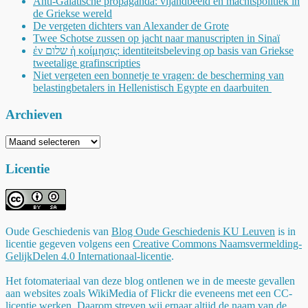
Anti-Galatische propaganda: vijandbeeld en machtspolitiek in
de Griekse wereld
De vergeten dichters van Alexander de Grote
Twee Schotse zussen op jacht naar manuscripten in Sinaï
ἐν שלום ἡ κοίμησις: identiteitsbeleving op basis van Griekse
tweetalige grafinscripties
Niet vergeten een bonnetje te vragen: de bescherming van
belastingbetalers in Hellenistisch Egypte en daarbuiten
Archieven
Archieven
Licentie
Oude Geschiedenis
van
Blog Oude Geschiedenis KU Leuven
is in
licentie gegeven volgens een
Creative Commons Naamsvermelding-
GelijkDelen 4.0 Internationaal-licentie
.
Het fotomateriaal van deze blog ontlenen we in de meeste gevallen
aan websites zoals WikiMedia of Flickr die eveneens met een CC-
licentie werken. Daarom streven wij ernaar altijd de naam van de