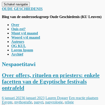
Schakel navigatie
OUDE GESCHIEDENIS
Blog van de onderzoeksgroep Oude Geschiedenis (KU Leuven)
Over
Quis est?
Munt v/d maand
Woord v/d maand
Auteurs
OG KUL
Lorem Ipsum
Archief
Nespaoetitawi
Over offers, rituelen en priesters: enkele
facetten van de Egyptische festivals
ontrafeld
6 januari 2023
6 januari 2023
Lauren Dogaer
Een reactie plaatsen
Egypte
,
mythografie
,
papyri
,
papyrologie
,
religie