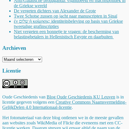
Anti-Galatische propaganda: vijandbeeld en machtspolitiek in
de Griekse wereld
De vergeten dichters van Alexander de Grote
Twee Schotse zussen op jacht naar manuscripten in Sinaï
ἐν שלום ἡ κοίμησις: identiteitsbeleving op basis van Griekse
tweetalige grafinscripties
Niet vergeten een bonnetje te vragen: de bescherming van
belastingbetalers in Hellenistisch Egypte en daarbuiten
Archieven
Archieven
Licentie
Oude Geschiedenis
van
Blog Oude Geschiedenis KU Leuven
is in
licentie gegeven volgens een
Creative Commons Naamsvermelding-
GelijkDelen 4.0 Internationaal-licentie
.
Het fotomateriaal van deze blog ontlenen we in de meeste gevallen
aan websites zoals WikiMedia of Flickr die eveneens met een CC-
licentie werken. Daarom streven wij ernaar altijd de naam van de