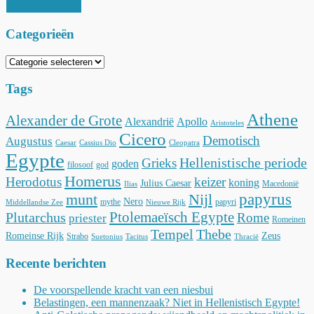
Categorieën
Categorieën
Tags
Athene
Alexander de Grote
Alexandrië
Apollo
Aristoteles
Cicero
Demotisch
Augustus
Caesar
Cassius Dio
Cleopatra
Egypte
Hellenistische periode
Grieks
goden
filosoof
god
Homerus
Herodotus
keizer
koning
Julius Caesar
Macedonië
Ilias
munt
Nijl
papyrus
Nero
mythe
papyri
Middellandse Zee
Nieuwe Rijk
Ptolemaeïsch Egypte
Plutarchus
Rome
priester
Romeinen
Tempel
Thebe
Romeinse Rijk
Zeus
Strabo
Suetonius
Tacitus
Thracië
Recente berichten
De voorspellende kracht van een niesbui
Belastingen, een mannenzaak? Niet in Hellenistisch Egypte!