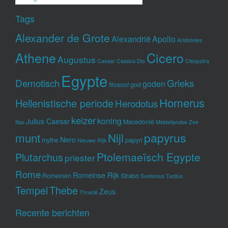
Tags
Alexander de Grote
Alexandrië
Apollo
Aristoteles
Athene
Cicero
Augustus
Caesar
Cassius Dio
Cleopatra
Egypte
Demotisch
Grieks
goden
filosoof
god
Homerus
Hellenistische periode
Herodotus
keizer
koning
Julius Caesar
Macedonië
Ilias
Middellandse Zee
munt
Nijl
papyrus
Nero
mythe
papyri
Nieuwe Rijk
Ptolemaeïsch Egypte
Plutarchus
priester
Rome
Romeinse Rijk
Romeinen
Strabo
Suetonius
Tacitus
Tempel
Thebe
Zeus
Thracië
Recente berichten