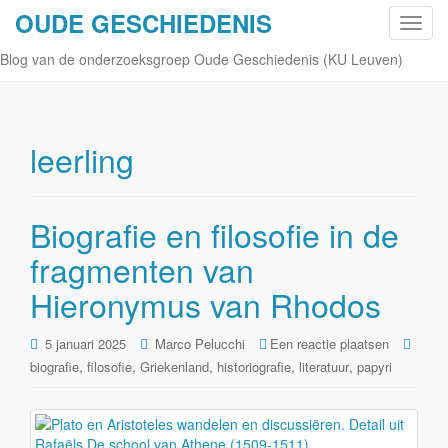
OUDE GESCHIEDENIS
S
c
Blog van de onderzoeksgroep Oude Geschiedenis (KU Leuven)
h
a
k
e
leerling
l
n
a
Biografie en filosofie in de
v
fragmenten van
i
g
Hieronymus van Rhodos
a
t
5 januari 2025
Marco Pelucchi
Een reactie plaatsen
i
,
,
,
,
,
biografie
filosofie
Griekenland
historiografie
literatuur
papyri
e