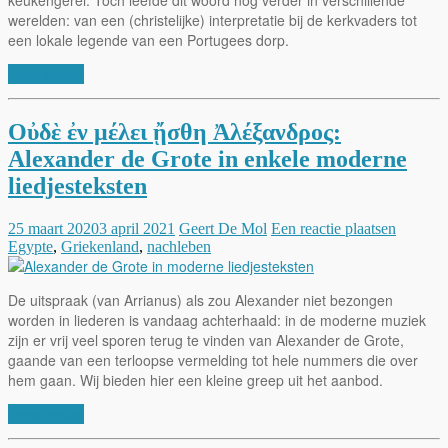
werelden: van een (christelijke) interpretatie bij de kerkvaders tot
een lokale legende van een Portugees dorp.
Lees verder
Οὐδὲ ἐν μέλει ᾔσθη Ἀλέξανδρος:
Alexander de Grote in enkele moderne
liedjesteksten
25 maart 2020
3 april 2021
Geert De Mol
Een reactie plaatsen
Egypte
,
Griekenland
,
nachleben
De uitspraak (van Arrianus) als zou Alexander niet bezongen
worden in liederen is vandaag achterhaald: in de moderne muziek
zijn er vrij veel sporen terug te vinden van Alexander de Grote,
gaande van een terloopse vermelding tot hele nummers die over
hem gaan. Wij bieden hier een kleine greep uit het aanbod.
Lees verder