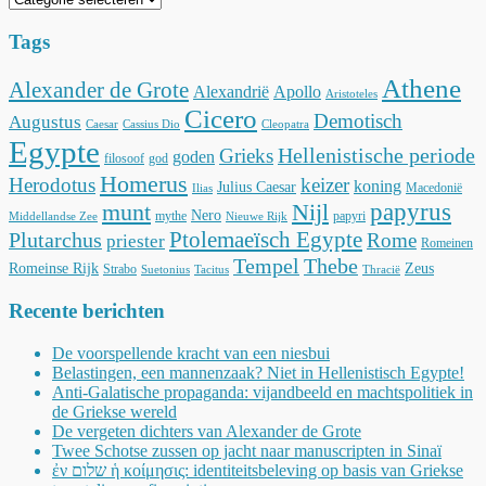
Tags
Athene
Alexander de Grote
Alexandrië
Apollo
Aristoteles
Cicero
Demotisch
Augustus
Caesar
Cassius Dio
Cleopatra
Egypte
Hellenistische periode
Grieks
goden
filosoof
god
Homerus
Herodotus
keizer
koning
Julius Caesar
Macedonië
Ilias
munt
Nijl
papyrus
Nero
mythe
papyri
Middellandse Zee
Nieuwe Rijk
Ptolemaeïsch Egypte
Plutarchus
Rome
priester
Romeinen
Tempel
Thebe
Romeinse Rijk
Zeus
Strabo
Suetonius
Tacitus
Thracië
Recente berichten
De voorspellende kracht van een niesbui
Belastingen, een mannenzaak? Niet in Hellenistisch Egypte!
Anti-Galatische propaganda: vijandbeeld en machtspolitiek in
de Griekse wereld
De vergeten dichters van Alexander de Grote
Twee Schotse zussen op jacht naar manuscripten in Sinaï
ἐν שלום ἡ κοίμησις: identiteitsbeleving op basis van Griekse