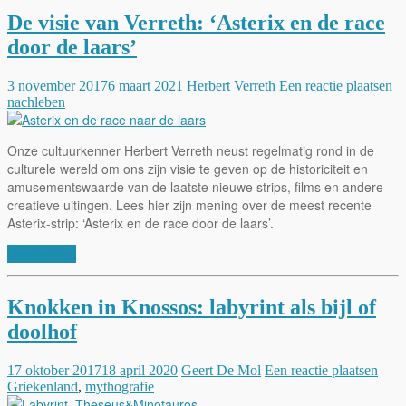
De visie van Verreth: ‘Asterix en de race
door de laars’
3 november 2017
6 maart 2021
Herbert Verreth
Een reactie plaatsen
nachleben
Onze cultuurkenner Herbert Verreth neust regelmatig rond in de
culturele wereld om ons zijn visie te geven op de historiciteit en
amusementswaarde van de laatste nieuwe strips, films en andere
creatieve uitingen. Lees hier zijn mening over de meest recente
Asterix-strip: ‘Asterix en de race door de laars’.
Lees verder
Knokken in Knossos: labyrint als bijl of
doolhof
17 oktober 2017
18 april 2020
Geert De Mol
Een reactie plaatsen
Griekenland
,
mythografie