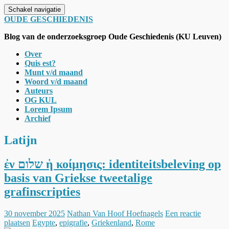
Schakel navigatie
OUDE GESCHIEDENIS
Blog van de onderzoeksgroep Oude Geschiedenis (KU Leuven)
Over
Quis est?
Munt v/d maand
Woord v/d maand
Auteurs
OG KUL
Lorem Ipsum
Archief
Latijn
ἐν שלום ἡ κοίμησις: identiteitsbeleving op
basis van Griekse tweetalige
grafinscripties
30 november 2025
Nathan Van Hoof Hoefnagels
Een reactie
plaatsen
Egypte
,
epigrafie
,
Griekenland
,
Rome