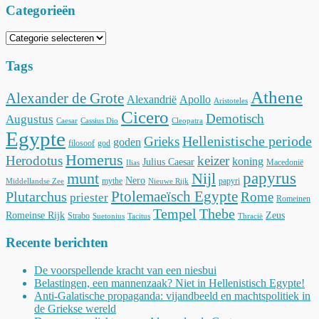
Categorieën
Categorieën
Tags
Athene
Alexander de Grote
Alexandrië
Apollo
Aristoteles
Cicero
Demotisch
Augustus
Caesar
Cassius Dio
Cleopatra
Egypte
Hellenistische periode
Grieks
goden
filosoof
god
Homerus
Herodotus
keizer
koning
Julius Caesar
Macedonië
Ilias
munt
Nijl
papyrus
Nero
mythe
papyri
Middellandse Zee
Nieuwe Rijk
Ptolemaeïsch Egypte
Plutarchus
Rome
priester
Romeinen
Tempel
Thebe
Romeinse Rijk
Zeus
Strabo
Suetonius
Tacitus
Thracië
Recente berichten
De voorspellende kracht van een niesbui
Belastingen, een mannenzaak? Niet in Hellenistisch Egypte!
Anti-Galatische propaganda: vijandbeeld en machtspolitiek in
de Griekse wereld