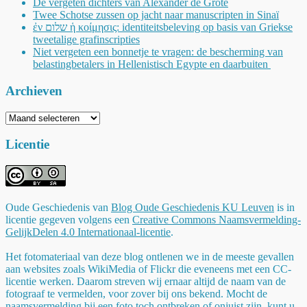
De vergeten dichters van Alexander de Grote
Twee Schotse zussen op jacht naar manuscripten in Sinaï
ἐν שלום ἡ κοίμησις: identiteitsbeleving op basis van Griekse
tweetalige grafinscripties
Niet vergeten een bonnetje te vragen: de bescherming van
belastingbetalers in Hellenistisch Egypte en daarbuiten
Archieven
Archieven
Licentie
Oude Geschiedenis
van
Blog Oude Geschiedenis KU Leuven
is in
licentie gegeven volgens een
Creative Commons Naamsvermelding-
GelijkDelen 4.0 Internationaal-licentie
.
Het fotomateriaal van deze blog ontlenen we in de meeste gevallen
aan websites zoals WikiMedia of Flickr die eveneens met een CC-
licentie werken. Daarom streven wij ernaar altijd de naam van de
fotograaf te vermelden, voor zover bij ons bekend. Mocht de
naamsvermelding bij een foto toch ontbreken of onjuist zijn, kunt u