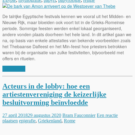
Egypte
,
mythografie
,
papyri
,
papyrologie
,
religie
De talrijke Egyptische festivals kennen we vooral uit het Midden- en
Nieuwe Rijk, maar bloeiden ook voort tot in de Grieks-Romeinse
periode. Sommige feesten werden enkel lokaal georganiseerd,
andere vonden plaats doorheen het hele land. In dit artikel gaan we
na, op basis van enkele attestaties van bekende voorbeelden zoals
het Thebaanse Dalfeest en het Min-feest hoe priesters betrokken
waren bij de organisatie van zulke festiviteiten, bijvoorbeeld met
offers en rituelen.
Lees verder
Acteurs in de lobby: hoe een
artiestenvereniging de keizerlijke
besluitvorming beïnvloedde
27 april 2018
29 augustus 2020
Bram Fauconnier
Een reactie
plaatsen
epigrafie
,
Griekenland
,
Rome