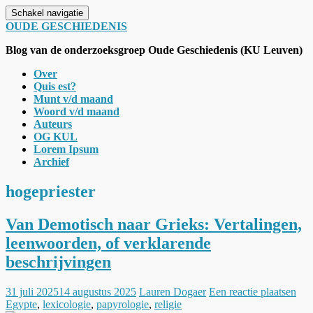
Schakel navigatie
OUDE GESCHIEDENIS
Blog van de onderzoeksgroep Oude Geschiedenis (KU Leuven)
Over
Quis est?
Munt v/d maand
Woord v/d maand
Auteurs
OG KUL
Lorem Ipsum
Archief
hogepriester
Van Demotisch naar Grieks: Vertalingen,
leenwoorden, of verklarende
beschrijvingen
31 juli 2025
14 augustus 2025
Lauren Dogaer
Een reactie plaatsen
Egypte
,
lexicologie
,
papyrologie
,
religie