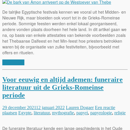
De talrijke Egyptische festivals kennen we vooral uit het Midden- en
Nieuwe Rijk, maar bloeiden ook voort tot in de Grieks-Romeinse
periode. Sommige feesten werden enkel lokaal georganiseerd,
andere vonden plaats doorheen het hele land. In dit artikel gaan we
na, op basis van enkele attestaties van bekende voorbeelden zoals
het Thebaanse Dalfeest en het Min-feest hoe priesters betrokken
waren bij de organisatie van zulke festiviteiten, bijvoorbeeld met
offers en rituelen.
Lees verder
Voor eeuwig en altijd ademen: funeraire
literatuur uit de Grieks-Romeinse
periode
29 december 2021
12 januari 2022
Lauren Dogaer
Een reactie
plaatsen
Egypte
,
literatuur
,
mythografie
,
papyri
,
papyrologie
,
religie
De funeraire literatuur kende een lange geschiedenis in het Oude