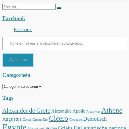
Zoeken
naar:
Facebook
Facebook
Typ je e-mail om je te abonneren op onze blog...
Abonneren
Categorieën
Categorieën
Tags
Athene
Alexander de Grote
Alexandrië
Apollo
Aristoteles
Cicero
Demotisch
Augustus
Caesar
Cassius Dio
Cleopatra
Egypte
Hellenistische periode
Grieks
goden
filosoof
god