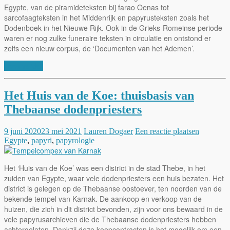
Egypte, van de piramideteksten bij farao Oenas tot
sarcofaagteksten in het Middenrijk en papyrusteksten zoals het
Dodenboek in het Nieuwe Rijk. Ook in de Grieks-Romeinse periode
waren er nog zulke funeraire teksten in circulatie en ontstond er
zelfs een nieuw corpus, de ‘Documenten van het Ademen’.
Lees verder
Het Huis van de Koe: thuisbasis van
Thebaanse dodenpriesters
9 juni 2020
23 mei 2021
Lauren Dogaer
Een reactie plaatsen
Egypte
,
papyri
,
papyrologie
Het ‘Huis van de Koe’ was een district in de stad Thebe, in het
zuiden van Egypte, waar vele dodenpriesters een huis bezaten. Het
district is gelegen op de Thebaanse oostoever, ten noorden van de
bekende tempel van Karnak. De aankoop en verkoop van de
huizen, die zich in dit district bevonden, zijn voor ons bewaard in de
vele papyrusarchieven die de Thebaanse dodenpriesters hebben
achtergelaten. Dankzij deze koopcontracten is het mogelijk om een