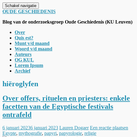
Schakel navigatie
OUDE GESCHIEDENIS
Blog van de onderzoeksgroep Oude Geschiedenis (KU Leuven)
Over
Quis est?
Munt v/d maand
Woord v/d maand
Auteurs
OG KUL
Lorem Ipsum
Archief
hiëroglyfen
Over offers, rituelen en priesters: enkele
facetten van de Egyptische festivals
ontrafeld
6 januari 2023
6 januari 2023
Lauren Dogaer
Een reactie plaatsen
Egypte
,
mythografie
,
papyri
,
papyrologie
,
religie