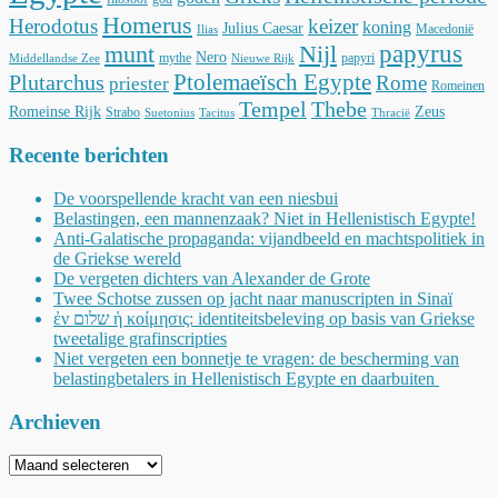
Homerus
Herodotus
keizer
koning
Julius Caesar
Macedonië
Ilias
munt
Nijl
papyrus
Nero
mythe
papyri
Middellandse Zee
Nieuwe Rijk
Ptolemaeïsch Egypte
Plutarchus
Rome
priester
Romeinen
Tempel
Thebe
Romeinse Rijk
Zeus
Strabo
Suetonius
Tacitus
Thracië
Recente berichten
De voorspellende kracht van een niesbui
Belastingen, een mannenzaak? Niet in Hellenistisch Egypte!
Anti-Galatische propaganda: vijandbeeld en machtspolitiek in
de Griekse wereld
De vergeten dichters van Alexander de Grote
Twee Schotse zussen op jacht naar manuscripten in Sinaï
ἐν שלום ἡ κοίμησις: identiteitsbeleving op basis van Griekse
tweetalige grafinscripties
Niet vergeten een bonnetje te vragen: de bescherming van
belastingbetalers in Hellenistisch Egypte en daarbuiten
Archieven
Archieven