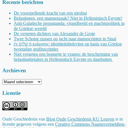
Recente berichten
De voorspellende kracht van een niesbui
Belastingen, een mannenzaak? Niet in Hellenistisch Egypte!
Anti-Galatische propaganda: vijandbeeld en machtspolitiek in
de Griekse wereld
De vergeten dichters van Alexander de Grote
Twee Schotse zussen op jacht naar manuscripten in Sinaï
ἐν שלום ἡ κοίμησις: identiteitsbeleving op basis van Griekse
tweetalige grafinscripties
Niet vergeten een bonnetje te vragen: de bescherming van
belastingbetalers in Hellenistisch Egypte en daarbuiten
Archieven
Archieven
Licentie
Oude Geschiedenis
van
Blog Oude Geschiedenis KU Leuven
is in
licentie gegeven volgens een
Creative Commons Naamsvermelding-