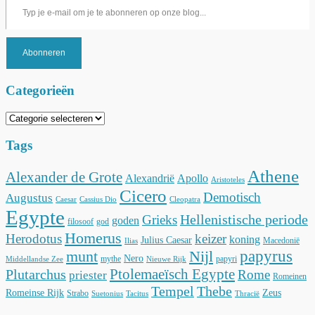
Abonneren
Categorieën
Categorieën
Tags
Athene
Alexander de Grote
Alexandrië
Apollo
Aristoteles
Cicero
Demotisch
Augustus
Caesar
Cassius Dio
Cleopatra
Egypte
Hellenistische periode
Grieks
goden
filosoof
god
Homerus
Herodotus
keizer
koning
Julius Caesar
Macedonië
Ilias
munt
Nijl
papyrus
Nero
mythe
papyri
Middellandse Zee
Nieuwe Rijk
Ptolemaeïsch Egypte
Plutarchus
Rome
priester
Romeinen
Tempel
Thebe
Romeinse Rijk
Zeus
Strabo
Suetonius
Tacitus
Thracië