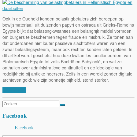
Ook in de Oudheid konden belastingbetalers zich beroepen op
bewijsmateriaal: uit duizenden papyri en ostraca uit Grieks-Romeins
Egypte blijkt dat belastingkwitanties een belangrijk middel vormden
om burgers te beschermen tegen fraude en misbruik. Ze tonen aan
dat onderdanen niet louter passieve slachtoffers waren van een
zwaar belastingsysteem, maar ook rechten konden laten gelden. In
dit artikel wordt geschetst hoe deze kwitanties functioneerden, van
Ptolemaeïsch Egypte tot zelfs Bactrië en Babylonië, en wat ze
onthullen over administratieve continuïteit en de ideologie van
redelijkheid bij antieke heersers. Zelfs in een wereld zonder digitale
archieven gold: wie zijn bonnetje bijhield, stond sterker.
Lees verder
Zoeken
naar:
Facebook
Facebook
Typ je e-mail om je te abonneren op onze blog...