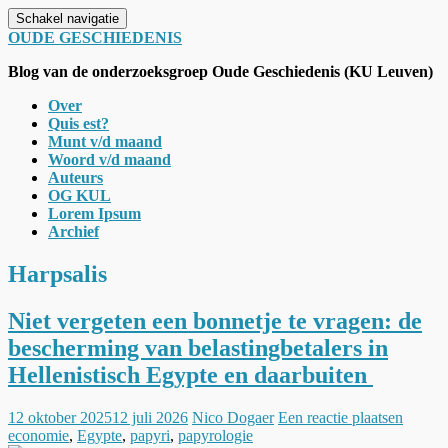
Schakel navigatie
OUDE GESCHIEDENIS
Blog van de onderzoeksgroep Oude Geschiedenis (KU Leuven)
Over
Quis est?
Munt v/d maand
Woord v/d maand
Auteurs
OG KUL
Lorem Ipsum
Archief
Harpsalis
Niet vergeten een bonnetje te vragen: de
bescherming van belastingbetalers in
Hellenistisch Egypte en daarbuiten
12 oktober 2025
12 juli 2026
Nico Dogaer
Een reactie plaatsen
economie
,
Egypte
,
papyri
,
papyrologie