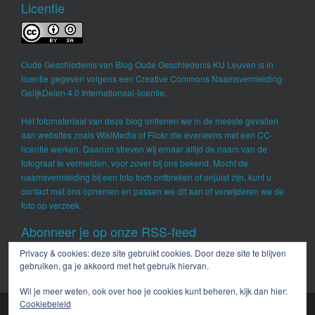
Licentie
Oude Geschiedenis
van
Blog Oude Geschiedenis KU Leuven
is in
licentie gegeven volgens een
Creative Commons Naamsvermelding-
GelijkDelen 4.0 Internationaal-licentie
.
Het fotomateriaal van deze blog ontlenen we in de meeste gevallen
aan websites zoals WikiMedia of Flickr die eveneens met een CC-
licentie werken. Daarom streven wij ernaar altijd de naam van de
fotograaf te vermelden, voor zover bij ons bekend. Mocht de
naamsvermelding bij een foto toch ontbreken of onjuist zijn, kunt u
contact met ons opnemen en passen we dit aan of verwijderen we de
foto op verzoek.
Abonneer je op onze RSS-feed
Privacy & cookies: deze site gebruikt cookies. Door deze site te blijven
RSS - berichten
gebruiken, ga je akkoord met het gebruik hiervan.
Wil je meer weten, ook over hoe je cookies kunt beheren, kijk dan hier:
Cookiebeleid
Copyright:
Oude Geschiedenis KU Leuven
(2017-2026)