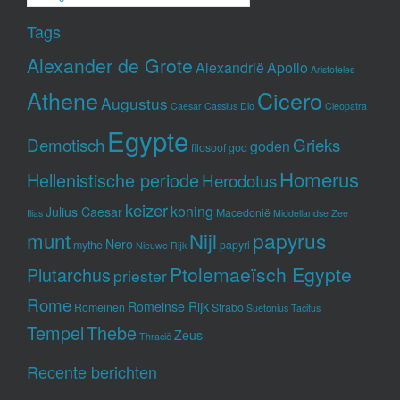
Tags
Alexander de Grote
Alexandrië
Apollo
Aristoteles
Athene
Cicero
Augustus
Caesar
Cassius Dio
Cleopatra
Egypte
Demotisch
Grieks
goden
filosoof
god
Homerus
Hellenistische periode
Herodotus
keizer
koning
Julius Caesar
Macedonië
Ilias
Middellandse Zee
munt
Nijl
papyrus
Nero
mythe
papyri
Nieuwe Rijk
Ptolemaeïsch Egypte
Plutarchus
priester
Rome
Romeinse Rijk
Romeinen
Strabo
Suetonius
Tacitus
Tempel
Thebe
Zeus
Thracië
Recente berichten