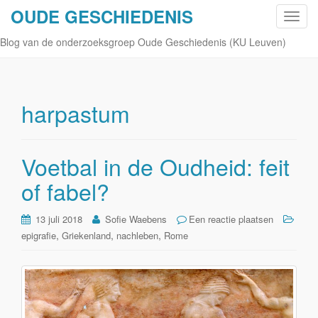
OUDE GESCHIEDENIS
S
c
Blog van de onderzoeksgroep Oude Geschiedenis (KU Leuven)
h
a
k
e
harpastum
l
n
a
Voetbal in de Oudheid: feit
v
of fabel?
i
g
a
13 juli 2018
Sofie Waebens
Een reactie plaatsen
t
,
,
,
epigrafie
Griekenland
nachleben
Rome
i
e