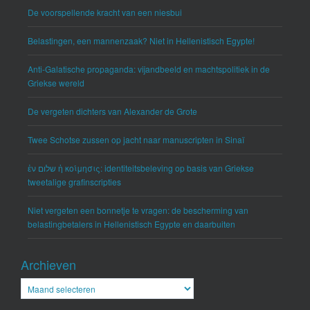
De voorspellende kracht van een niesbui
Belastingen, een mannenzaak? Niet in Hellenistisch Egypte!
Anti-Galatische propaganda: vijandbeeld en machtspolitiek in de
Griekse wereld
De vergeten dichters van Alexander de Grote
Twee Schotse zussen op jacht naar manuscripten in Sinaï
ἐν שלום ἡ κοίμησις: identiteitsbeleving op basis van Griekse
tweetalige grafinscripties
Niet vergeten een bonnetje te vragen: de bescherming van
belastingbetalers in Hellenistisch Egypte en daarbuiten
Archieven
Archieven