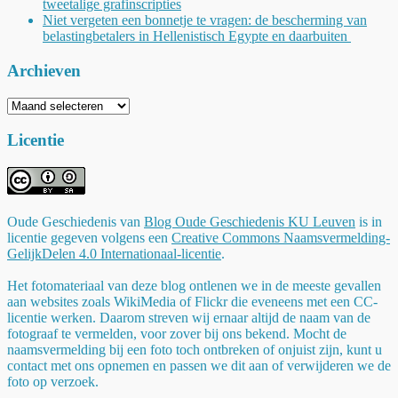
tweetalige grafinscripties
Niet vergeten een bonnetje te vragen: de bescherming van
belastingbetalers in Hellenistisch Egypte en daarbuiten
Archieven
Archieven
Licentie
Oude Geschiedenis
van
Blog Oude Geschiedenis KU Leuven
is in
licentie gegeven volgens een
Creative Commons Naamsvermelding-
GelijkDelen 4.0 Internationaal-licentie
.
Het fotomateriaal van deze blog ontlenen we in de meeste gevallen
aan websites zoals WikiMedia of Flickr die eveneens met een CC-
licentie werken. Daarom streven wij ernaar altijd de naam van de
fotograaf te vermelden, voor zover bij ons bekend. Mocht de
naamsvermelding bij een foto toch ontbreken of onjuist zijn, kunt u
contact met ons opnemen en passen we dit aan of verwijderen we de
foto op verzoek.