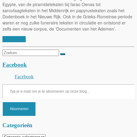
Egypte, van de piramideteksten bij farao Oenas tot
sarcofaagteksten in het Middenrijk en papyrusteksten zoals het
Dodenboek in het Nieuwe Rijk. Ook in de Grieks-Romeinse periode
waren er nog zulke funeraire teksten in circulatie en ontstond er
zelfs een nieuw corpus, de ‘Documenten van het Ademen’.
Lees verder
Zoeken
naar:
Facebook
Facebook
Typ je e-mail om je te abonneren op onze blog...
Abonneren
Categorieën
Categorieën