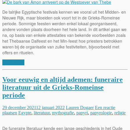
De talrijke Egyptische festivals kennen we vooral uit het Midden- en
Nieuwe Rijk, maar bloeiden ook voort tot in de Grieks-Romeinse
periode. Sommige feesten werden enkel lokaal georganiseerd,
andere vonden plaats doorheen het hele land. In dit artikel gaan we
na, op basis van enkele attestaties van bekende voorbeelden zoals
het Thebaanse Dalfeest en het Min-feest hoe priesters betrokken
waren bij de organisatie van zulke festiviteiten, bijvoorbeeld met
offers en rituelen.
Lees verder
Voor eeuwig en altijd ademen: funeraire
literatuur uit de Grieks-Romeinse
periode
29 december 2021
12 januari 2022
Lauren Dogaer
Een reactie
plaatsen
Egypte
,
literatuur
,
mythografie
,
papyri
,
papyrologie
,
religie
De funeraire literatuur kende een lange geschiedenis in het Oude