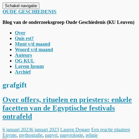
Schakel navigatie
OUDE GESCHIEDENIS
Blog van de onderzoeksgroep Oude Geschiedenis (KU Leuven)
Over
Quis est?
Munt v/d maand
Woord v/d maand
Auteurs
OG KUL
Lorem Ipsum
Archief
grafgift
Over offers, rituelen en priesters: enkele
facetten van de Egyptische festivals
ontrafeld
6 januari 2023
6 januari 2023
Lauren Dogaer
Een reactie plaatsen
Egypte
,
mythografie
,
papyri
,
papyrologie
,
religie