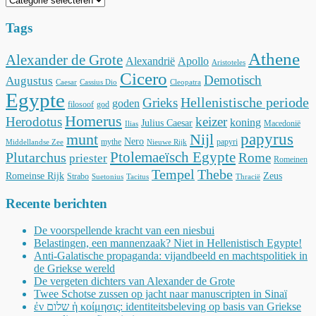
Tags
Athene
Alexander de Grote
Alexandrië
Apollo
Aristoteles
Cicero
Demotisch
Augustus
Caesar
Cassius Dio
Cleopatra
Egypte
Hellenistische periode
Grieks
goden
filosoof
god
Homerus
Herodotus
keizer
koning
Julius Caesar
Macedonië
Ilias
munt
Nijl
papyrus
Nero
mythe
papyri
Middellandse Zee
Nieuwe Rijk
Ptolemaeïsch Egypte
Plutarchus
Rome
priester
Romeinen
Tempel
Thebe
Romeinse Rijk
Zeus
Strabo
Suetonius
Tacitus
Thracië
Recente berichten
De voorspellende kracht van een niesbui
Belastingen, een mannenzaak? Niet in Hellenistisch Egypte!
Anti-Galatische propaganda: vijandbeeld en machtspolitiek in
de Griekse wereld
De vergeten dichters van Alexander de Grote
Twee Schotse zussen op jacht naar manuscripten in Sinaï
ἐν שלום ἡ κοίμησις: identiteitsbeleving op basis van Griekse