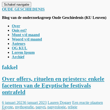
Schakel navigatie
OUDE GESCHIEDENIS
Blog van de onderzoeksgroep Oude Geschiedenis (KU Leuven)
Over
Quis est?
Munt v/d maand
Woord v/d maand
Auteurs
OG KUL
Lorem Ipsum
Archief
fakkel
Over offers, rituelen en priesters: enkele
facetten van de Egyptische festivals
ontrafeld
6 januari 2023
6 januari 2023
Lauren Dogaer
Een reactie plaatsen
Egypte
,
mythografie
,
papyri
,
papyrologie
,
religie