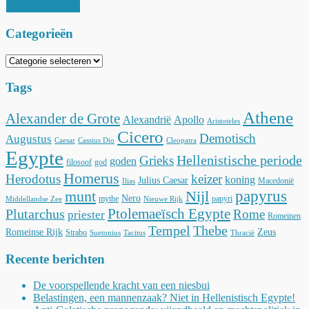
Categorieën
Categorieën
Tags
Athene
Alexander de Grote
Alexandrië
Apollo
Aristoteles
Cicero
Demotisch
Augustus
Caesar
Cassius Dio
Cleopatra
Egypte
Hellenistische periode
Grieks
goden
filosoof
god
Homerus
Herodotus
keizer
koning
Julius Caesar
Macedonië
Ilias
munt
Nijl
papyrus
Nero
mythe
papyri
Middellandse Zee
Nieuwe Rijk
Ptolemaeïsch Egypte
Plutarchus
Rome
priester
Romeinen
Tempel
Thebe
Romeinse Rijk
Zeus
Strabo
Suetonius
Tacitus
Thracië
Recente berichten
De voorspellende kracht van een niesbui
Belastingen, een mannenzaak? Niet in Hellenistisch Egypte!