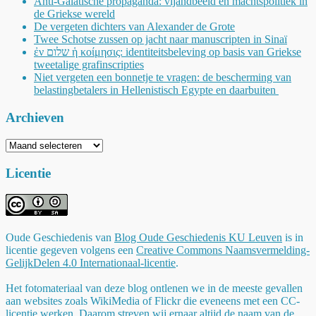
Anti-Galatische propaganda: vijandbeeld en machtspolitiek in
de Griekse wereld
De vergeten dichters van Alexander de Grote
Twee Schotse zussen op jacht naar manuscripten in Sinaï
ἐν שלום ἡ κοίμησις: identiteitsbeleving op basis van Griekse
tweetalige grafinscripties
Niet vergeten een bonnetje te vragen: de bescherming van
belastingbetalers in Hellenistisch Egypte en daarbuiten
Archieven
Archieven
Licentie
Oude Geschiedenis
van
Blog Oude Geschiedenis KU Leuven
is in
licentie gegeven volgens een
Creative Commons Naamsvermelding-
GelijkDelen 4.0 Internationaal-licentie
.
Het fotomateriaal van deze blog ontlenen we in de meeste gevallen
aan websites zoals WikiMedia of Flickr die eveneens met een CC-
licentie werken. Daarom streven wij ernaar altijd de naam van de