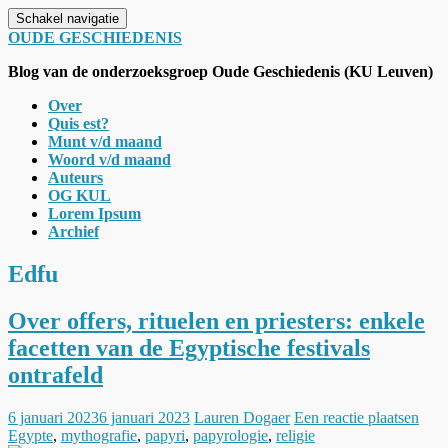
Schakel navigatie
OUDE GESCHIEDENIS
Blog van de onderzoeksgroep Oude Geschiedenis (KU Leuven)
Over
Quis est?
Munt v/d maand
Woord v/d maand
Auteurs
OG KUL
Lorem Ipsum
Archief
Edfu
Over offers, rituelen en priesters: enkele
facetten van de Egyptische festivals
ontrafeld
6 januari 2023
6 januari 2023
Lauren Dogaer
Een reactie plaatsen
Egypte
,
mythografie
,
papyri
,
papyrologie
,
religie