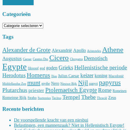
Categorieën
Categorieën
Tags
Athene
Alexander de Grote
Alexandrië
Apollo
Aristoteles
Cicero
Demotisch
Augustus
Caesar
Cassius Dio
Cleopatra
Egypte
Hellenistische periode
Grieks
goden
filosoof
god
Homerus
Herodotus
keizer
koning
Julius Caesar
Macedonië
Ilias
munt
Nijl
papyrus
Nero
mythe
papyri
Middellandse Zee
Nieuwe Rijk
Ptolemaeïsch Egypte
Plutarchus
Rome
priester
Romeinen
Tempel
Thebe
Romeinse Rijk
Zeus
Strabo
Suetonius
Tacitus
Thracië
Recente berichten
De voorspellende kracht van een niesbui
Belastingen, een mannenzaak? Niet in Hellenistisch Egypte!