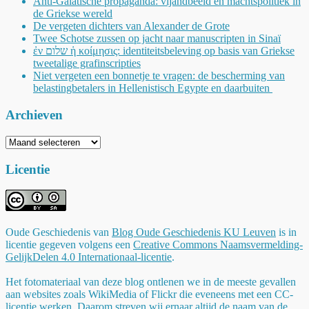
Anti-Galatische propaganda: vijandbeeld en machtspolitiek in
de Griekse wereld
De vergeten dichters van Alexander de Grote
Twee Schotse zussen op jacht naar manuscripten in Sinaï
ἐν שלום ἡ κοίμησις: identiteitsbeleving op basis van Griekse
tweetalige grafinscripties
Niet vergeten een bonnetje te vragen: de bescherming van
belastingbetalers in Hellenistisch Egypte en daarbuiten
Archieven
Archieven
Licentie
Oude Geschiedenis
van
Blog Oude Geschiedenis KU Leuven
is in
licentie gegeven volgens een
Creative Commons Naamsvermelding-
GelijkDelen 4.0 Internationaal-licentie
.
Het fotomateriaal van deze blog ontlenen we in de meeste gevallen
aan websites zoals WikiMedia of Flickr die eveneens met een CC-
licentie werken. Daarom streven wij ernaar altijd de naam van de