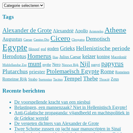
Categorieën
Tags
Athene
Alexander de Grote
Alexandrië
Apollo
Aristoteles
Cicero
Demotisch
Augustus
Caesar
Cassius Dio
Cleopatra
Egypte
Hellenistische periode
Grieks
goden
filosoof
god
Homerus
Herodotus
keizer
koning
Julius Caesar
Macedonië
Ilias
munt
Nijl
papyrus
Nero
mythe
papyri
Middellandse Zee
Nieuwe Rijk
Ptolemaeïsch Egypte
Plutarchus
Rome
priester
Romeinen
Tempel
Thebe
Romeinse Rijk
Zeus
Strabo
Suetonius
Tacitus
Thracië
Recente berichten
De voorspellende kracht van een niesbui
Belastingen, een mannenzaak? Niet in Hellenistisch Egypte!
Anti-Galatische propaganda: vijandbeeld en machtspolitiek in
de Griekse wereld
De vergeten dichters van Alexander de Grote
Twee Schotse zussen op jacht naar manuscripten in Sinaï