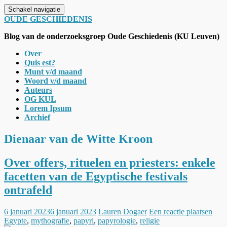
Schakel navigatie
OUDE GESCHIEDENIS
Blog van de onderzoeksgroep Oude Geschiedenis (KU Leuven)
Over
Quis est?
Munt v/d maand
Woord v/d maand
Auteurs
OG KUL
Lorem Ipsum
Archief
Dienaar van de Witte Kroon
Over offers, rituelen en priesters: enkele
facetten van de Egyptische festivals
ontrafeld
6 januari 2023
6 januari 2023
Lauren Dogaer
Een reactie plaatsen
Egypte
,
mythografie
,
papyri
,
papyrologie
,
religie