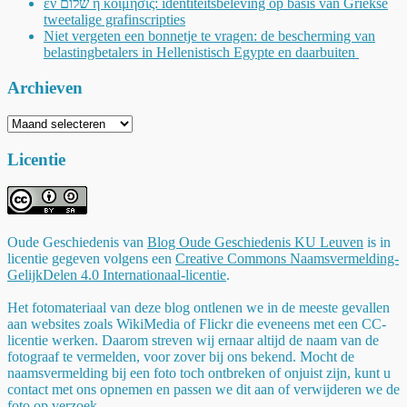
ἐν שלום ἡ κοίμησις: identiteitsbeleving op basis van Griekse
tweetalige grafinscripties
Niet vergeten een bonnetje te vragen: de bescherming van
belastingbetalers in Hellenistisch Egypte en daarbuiten
Archieven
Archieven
Licentie
Oude Geschiedenis
van
Blog Oude Geschiedenis KU Leuven
is in
licentie gegeven volgens een
Creative Commons Naamsvermelding-
GelijkDelen 4.0 Internationaal-licentie
.
Het fotomateriaal van deze blog ontlenen we in de meeste gevallen
aan websites zoals WikiMedia of Flickr die eveneens met een CC-
licentie werken. Daarom streven wij ernaar altijd de naam van de
fotograaf te vermelden, voor zover bij ons bekend. Mocht de
naamsvermelding bij een foto toch ontbreken of onjuist zijn, kunt u
contact met ons opnemen en passen we dit aan of verwijderen we de
foto op verzoek.