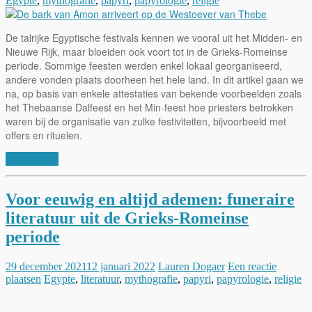
Egypte
,
mythografie
,
papyri
,
papyrologie
,
religie
De talrijke Egyptische festivals kennen we vooral uit het Midden- en
Nieuwe Rijk, maar bloeiden ook voort tot in de Grieks-Romeinse
periode. Sommige feesten werden enkel lokaal georganiseerd,
andere vonden plaats doorheen het hele land. In dit artikel gaan we
na, op basis van enkele attestaties van bekende voorbeelden zoals
het Thebaanse Dalfeest en het Min-feest hoe priesters betrokken
waren bij de organisatie van zulke festiviteiten, bijvoorbeeld met
offers en rituelen.
Lees verder
Voor eeuwig en altijd ademen: funeraire
literatuur uit de Grieks-Romeinse
periode
29 december 2021
12 januari 2022
Lauren Dogaer
Een reactie
plaatsen
Egypte
,
literatuur
,
mythografie
,
papyri
,
papyrologie
,
religie