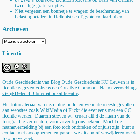
tweetalige grafinscripties
Niet vergeten een bonnetje te vragen: de bescherming van
belastingbetalers in Hellenistisch Egypte en daarbuiten
Archieven
Archieven
Licentie
Oude Geschiedenis
van
Blog Oude Geschiedenis KU Leuven
is in
licentie gegeven volgens een
Creative Commons Naamsvermelding-
GelijkDelen 4.0 Internationaal-licentie
.
Het fotomateriaal van deze blog ontlenen we in de meeste gevallen
aan websites zoals WikiMedia of Flickr die eveneens met een CC-
licentie werken. Daarom streven wij ernaar altijd de naam van de
fotograaf te vermelden, voor zover bij ons bekend. Mocht de
naamsvermelding bij een foto toch ontbreken of onjuist zijn, kunt u
contact met ons opnemen en passen we dit aan of verwijderen we de
foto op verzoek.