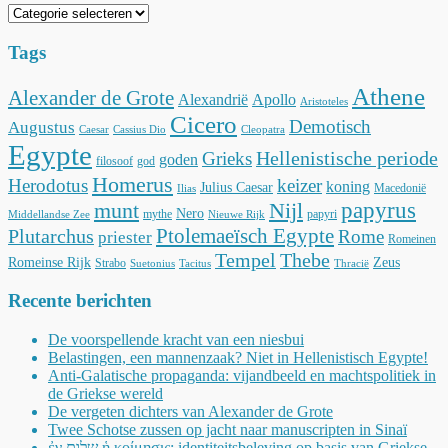
Categorieën
Tags
Athene
Alexander de Grote
Alexandrië
Apollo
Aristoteles
Cicero
Demotisch
Augustus
Caesar
Cassius Dio
Cleopatra
Egypte
Hellenistische periode
Grieks
goden
filosoof
god
Homerus
Herodotus
keizer
koning
Julius Caesar
Macedonië
Ilias
munt
Nijl
papyrus
Nero
mythe
papyri
Middellandse Zee
Nieuwe Rijk
Ptolemaeïsch Egypte
Plutarchus
Rome
priester
Romeinen
Tempel
Thebe
Romeinse Rijk
Zeus
Strabo
Suetonius
Tacitus
Thracië
Recente berichten
De voorspellende kracht van een niesbui
Belastingen, een mannenzaak? Niet in Hellenistisch Egypte!
Anti-Galatische propaganda: vijandbeeld en machtspolitiek in
de Griekse wereld
De vergeten dichters van Alexander de Grote
Twee Schotse zussen op jacht naar manuscripten in Sinaï
ἐν שלום ἡ κοίμησις: identiteitsbeleving op basis van Griekse