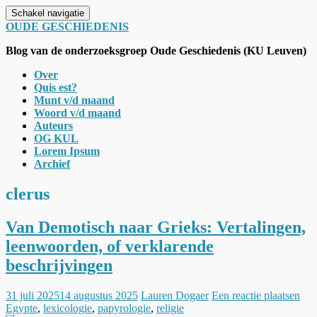
Schakel navigatie
OUDE GESCHIEDENIS
Blog van de onderzoeksgroep Oude Geschiedenis (KU Leuven)
Over
Quis est?
Munt v/d maand
Woord v/d maand
Auteurs
OG KUL
Lorem Ipsum
Archief
clerus
Van Demotisch naar Grieks: Vertalingen,
leenwoorden, of verklarende
beschrijvingen
31 juli 2025
14 augustus 2025
Lauren Dogaer
Een reactie plaatsen
Egypte
,
lexicologie
,
papyrologie
,
religie