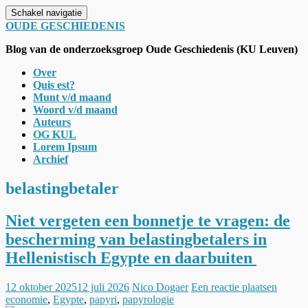
Schakel navigatie
OUDE GESCHIEDENIS
Blog van de onderzoeksgroep Oude Geschiedenis (KU Leuven)
Over
Quis est?
Munt v/d maand
Woord v/d maand
Auteurs
OG KUL
Lorem Ipsum
Archief
belastingbetaler
Niet vergeten een bonnetje te vragen: de
bescherming van belastingbetalers in
Hellenistisch Egypte en daarbuiten
12 oktober 2025
12 juli 2026
Nico Dogaer
Een reactie plaatsen
economie
,
Egypte
,
papyri
,
papyrologie