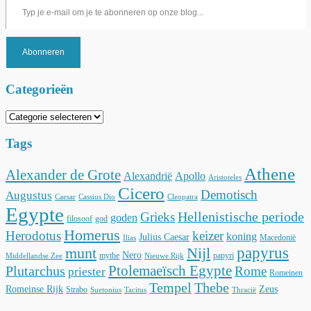
Abonneren
Categorieën
Categorieën
Tags
Athene
Alexander de Grote
Alexandrië
Apollo
Aristoteles
Cicero
Demotisch
Augustus
Caesar
Cassius Dio
Cleopatra
Egypte
Hellenistische periode
Grieks
goden
filosoof
god
Homerus
Herodotus
keizer
koning
Julius Caesar
Macedonië
Ilias
munt
Nijl
papyrus
Nero
mythe
papyri
Middellandse Zee
Nieuwe Rijk
Ptolemaeïsch Egypte
Plutarchus
Rome
priester
Romeinen
Tempel
Thebe
Romeinse Rijk
Zeus
Strabo
Suetonius
Tacitus
Thracië