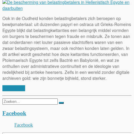
Ook in de Oudheid konden belastingbetalers zich beroepen op
bewijsmateriaal: uit duizenden papyri en ostraca uit Grieks-Romeins
Egypte blijkt dat belastingkwitanties een belangrijk middel vormden
om burgers te beschermen tegen fraude en misbruik. Ze tonen aan
dat onderdanen niet louter passieve slachtoffers waren van een
zwaar belastingsysteem, maar ook rechten konden laten gelden. In
dit artikel wordt geschetst hoe deze kwitanties functioneerden, van
Ptolemaeïsch Egypte tot zelfs Bactrië en Babylonië, en wat ze
onthullen over administratieve continuïteit en de ideologie van
redelijkheid bij antieke heersers. Zelfs in een wereld zonder digitale
archieven gold: wie zijn bonnetje bijhield, stond sterker.
Lees verder
Zoeken
naar:
Facebook
Facebook
Typ je e-mail om je te abonneren op onze blog...