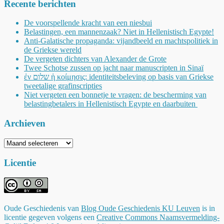
Recente berichten
De voorspellende kracht van een niesbui
Belastingen, een mannenzaak? Niet in Hellenistisch Egypte!
Anti-Galatische propaganda: vijandbeeld en machtspolitiek in
de Griekse wereld
De vergeten dichters van Alexander de Grote
Twee Schotse zussen op jacht naar manuscripten in Sinaï
ἐν שלום ἡ κοίμησις: identiteitsbeleving op basis van Griekse
tweetalige grafinscripties
Niet vergeten een bonnetje te vragen: de bescherming van
belastingbetalers in Hellenistisch Egypte en daarbuiten
Archieven
Archieven
Licentie
Oude Geschiedenis
van
Blog Oude Geschiedenis KU Leuven
is in
licentie gegeven volgens een
Creative Commons Naamsvermelding-