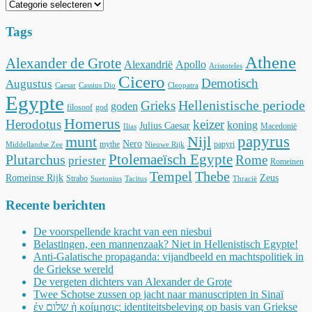
Categorieën
Tags
Athene
Alexander de Grote
Alexandrië
Apollo
Aristoteles
Cicero
Demotisch
Augustus
Caesar
Cassius Dio
Cleopatra
Egypte
Hellenistische periode
Grieks
goden
filosoof
god
Homerus
Herodotus
keizer
koning
Julius Caesar
Macedonië
Ilias
munt
Nijl
papyrus
Nero
mythe
papyri
Middellandse Zee
Nieuwe Rijk
Ptolemaeïsch Egypte
Plutarchus
Rome
priester
Romeinen
Tempel
Thebe
Romeinse Rijk
Zeus
Strabo
Suetonius
Tacitus
Thracië
Recente berichten
De voorspellende kracht van een niesbui
Belastingen, een mannenzaak? Niet in Hellenistisch Egypte!
Anti-Galatische propaganda: vijandbeeld en machtspolitiek in
de Griekse wereld
De vergeten dichters van Alexander de Grote
Twee Schotse zussen op jacht naar manuscripten in Sinaï
ἐν שלום ἡ κοίμησις: identiteitsbeleving op basis van Griekse