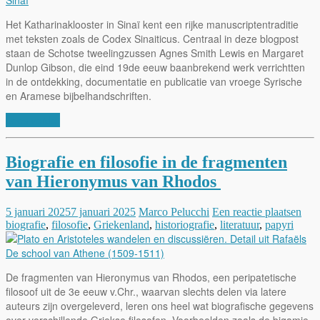
Het Katharinaklooster in Sinaï kent een rijke manuscriptentraditie
met teksten zoals de Codex Sinaiticus. Centraal in deze blogpost
staan de Schotse tweelingzussen Agnes Smith Lewis en Margaret
Dunlop Gibson, die eind 19de eeuw baanbrekend werk verrichtten
in de ontdekking, documentatie en publicatie van vroege Syrische
en Aramese bijbelhandschriften.
Lees verder
Biografie en filosofie in de fragmenten
van Hieronymus van Rhodos
5 januari 2025
7 januari 2025
Marco Pelucchi
Een reactie plaatsen
biografie
,
filosofie
,
Griekenland
,
historiografie
,
literatuur
,
papyri
De fragmenten van Hieronymus van Rhodos, een peripatetische
filosoof uit de 3e eeuw v.Chr., waarvan slechts delen via latere
auteurs zijn overgeleverd, leren ons heel wat biografische gegevens
over verschillende Griekse filosofen. Voorbeelden zoals de bigamie