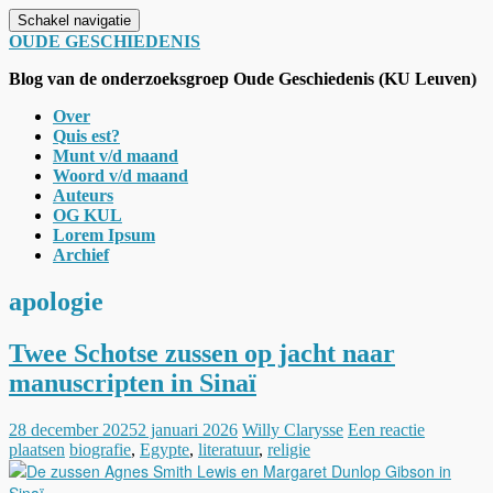
Schakel navigatie
OUDE GESCHIEDENIS
Blog van de onderzoeksgroep Oude Geschiedenis (KU Leuven)
Over
Quis est?
Munt v/d maand
Woord v/d maand
Auteurs
OG KUL
Lorem Ipsum
Archief
apologie
Twee Schotse zussen op jacht naar
manuscripten in Sinaï
28 december 2025
2 januari 2026
Willy Clarysse
Een reactie
plaatsen
biografie
,
Egypte
,
literatuur
,
religie