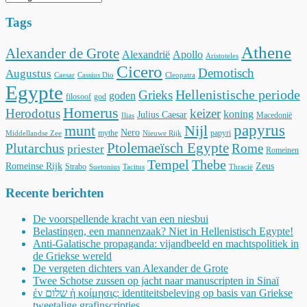
Tags
Athene
Alexander de Grote
Alexandrië
Apollo
Aristoteles
Cicero
Demotisch
Augustus
Caesar
Cassius Dio
Cleopatra
Egypte
Hellenistische periode
Grieks
goden
filosoof
god
Homerus
Herodotus
keizer
koning
Julius Caesar
Macedonië
Ilias
munt
Nijl
papyrus
Nero
mythe
papyri
Middellandse Zee
Nieuwe Rijk
Ptolemaeïsch Egypte
Plutarchus
Rome
priester
Romeinen
Tempel
Thebe
Romeinse Rijk
Zeus
Strabo
Suetonius
Tacitus
Thracië
Recente berichten
De voorspellende kracht van een niesbui
Belastingen, een mannenzaak? Niet in Hellenistisch Egypte!
Anti-Galatische propaganda: vijandbeeld en machtspolitiek in
de Griekse wereld
De vergeten dichters van Alexander de Grote
Twee Schotse zussen op jacht naar manuscripten in Sinaï
ἐν שלום ἡ κοίμησις: identiteitsbeleving op basis van Griekse
tweetalige grafinscripties