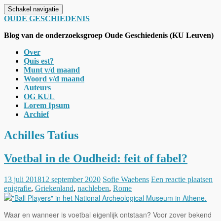
Schakel navigatie
OUDE GESCHIEDENIS
Blog van de onderzoeksgroep Oude Geschiedenis (KU Leuven)
Over
Quis est?
Munt v/d maand
Woord v/d maand
Auteurs
OG KUL
Lorem Ipsum
Archief
Achilles Tatius
Voetbal in de Oudheid: feit of fabel?
13 juli 2018
12 september 2020
Sofie Waebens
Een reactie plaatsen
epigrafie
,
Griekenland
,
nachleben
,
Rome
Waar en wanneer is voetbal eigenlijk ontstaan? Voor zover bekend