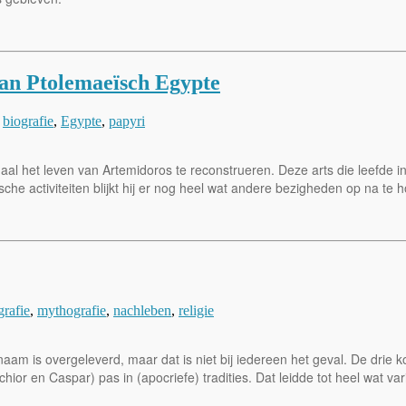
van Ptolemaeïsch Egypte
biografie
,
Egypte
,
papyri
aal het leven van Artemidoros te reconstrueren. Deze arts die leefde 
he activiteiten blijkt hij er nog heel wat andere bezigheden op na te 
grafie
,
mythografie
,
nachleben
,
religie
aam is overgeleverd, maar dat is niet bij iedereen het geval. De drie
hior en Caspar) pas in (apocriefe) tradities. Dat leidde tot heel wat va