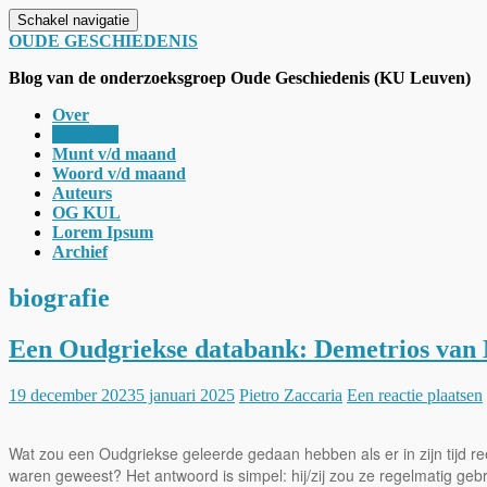
Schakel navigatie
OUDE GESCHIEDENIS
Blog van de onderzoeksgroep Oude Geschiedenis (KU Leuven)
Over
Quis est?
Munt v/d maand
Woord v/d maand
Auteurs
OG KUL
Lorem Ipsum
Archief
biografie
Een Oudgriekse databank: Demetrios van M
19 december 2023
5 januari 2025
Pietro Zaccaria
Een reactie plaatsen
Wat zou een Oudgriekse geleerde gedaan hebben als er in zijn tijd
waren geweest? Het antwoord is simpel: hij/zij zou ze regelmatig 