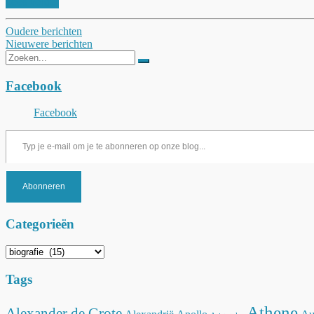
Lees verder
Berichtnavigatie
Oudere berichten
Nieuwere berichten
Zoeken
naar:
Facebook
Facebook
Typ je e-mail om je te abonneren op onze blog...
Abonneren
Categorieën
Categorieën
Tags
Athene
Alexander de Grote