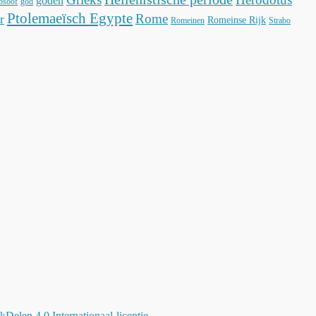
goden
losoof
god
Ptolemaeïsch Egypte
Rome
r
Romeinse Rijk
Romeinen
Strabo
elen 4.0 Internationaal-licentie
.