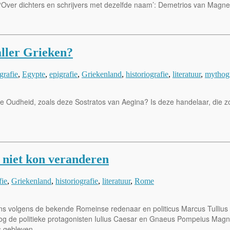
 ‘Over dichters en schrijvers met dezelfde naam’: Demetrios van Magne
aller Grieken?
grafie
,
Egypte
,
epigrafie
,
Griekenland
,
historiografie
,
literatuur
,
mythogr
e Oudheid, zoals deze Sostratos van Aegina? Is deze handelaar, die zow
 niet kon veranderen
fie
,
Griekenland
,
historiografie
,
literatuur
,
Rome
 volgens de bekende Romeinse redenaar en politicus Marcus Tullius Ci
og de politieke protagonisten Iulius Caesar en Gnaeus Pompeius Magnu
s gebleven.