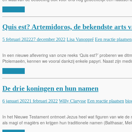
Lees verder
Quis est? Artemidoros, de bekendste arts 
5 februari 2022
27 december 2022
Lisa Vanoppré
Een reactie plaatsen
In een nieuwe aflevering van onze reeks ‘Quis est?’ proberen we ditm
Ptolemaeën, kennen we vooral dankzij enkele papyri. Naast zijn medisc
Lees verder
De drie koningen en hun namen
6 januari 2022
1 februari 2022
Willy Clarysse
Een reactie plaatsen
bio
In het Nieuwe Testament ontmoet Jezus heel wat figuren van wie de n
als magi of magiërs en krijgen hun traditionele namen (Balthasar, Melc