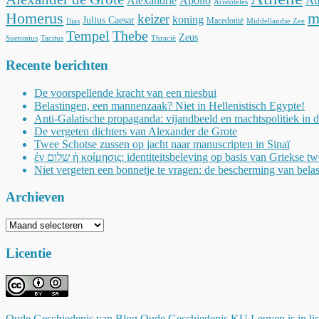
Au
Alexandrië
Apollo
Aristoteles
Homerus
m
keizer
koning
Julius Caesar
Macedonië
Ilias
Middellandse Zee
Tempel
Thebe
Zeus
Suetonius
Tacitus
Thracië
Recente berichten
De voorspellende kracht van een niesbui
Belastingen, een mannenzaak? Niet in Hellenistisch Egypte!
Anti-Galatische propaganda: vijandbeeld en machtspolitiek in 
De vergeten dichters van Alexander de Grote
Twee Schotse zussen op jacht naar manuscripten in Sinaï
ἐν שלום ἡ κοίμησις: identiteitsbeleving op basis van Griekse t
Niet vergeten een bonnetje te vragen: de bescherming van belas
Archieven
Archieven
Licentie
Oude Geschiedenis
van
Blog Oude Geschiedenis KU Leuven
is in l