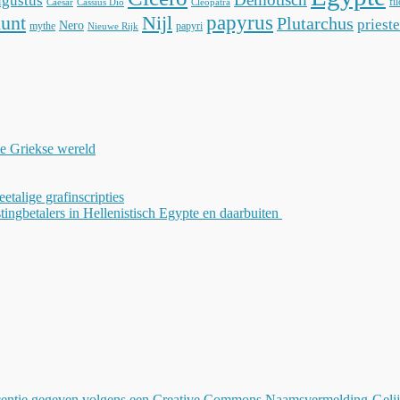
gustus
fi
Caesar
Cassius Dio
Cleopatra
unt
Nijl
papyrus
Plutarchus
prieste
Nero
mythe
papyri
Nieuwe Rijk
de Griekse wereld
weetalige grafinscripties
tingbetalers in Hellenistisch Egypte en daarbuiten
icentie gegeven volgens een
Creative Commons Naamsvermelding-GelijkD