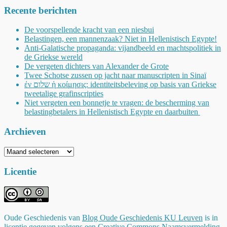
Recente berichten
De voorspellende kracht van een niesbui
Belastingen, een mannenzaak? Niet in Hellenistisch Egypte!
Anti-Galatische propaganda: vijandbeeld en machtspolitiek in
de Griekse wereld
De vergeten dichters van Alexander de Grote
Twee Schotse zussen op jacht naar manuscripten in Sinaï
ἐν שלום ἡ κοίμησις: identiteitsbeleving op basis van Griekse
tweetalige grafinscripties
Niet vergeten een bonnetje te vragen: de bescherming van
belastingbetalers in Hellenistisch Egypte en daarbuiten
Archieven
Archieven
Licentie
Oude Geschiedenis
van
Blog Oude Geschiedenis KU Leuven
is in
licentie gegeven volgens een
Creative Commons Naamsvermelding-