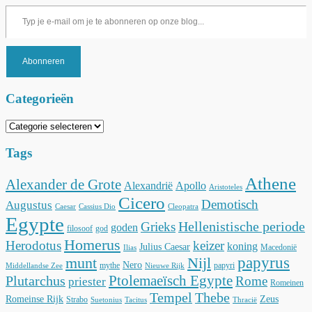
Typ je e-mail om je te abonneren op onze blog...
Abonneren
Categorieën
Categorieën
Tags
Athene
Alexander de Grote
Alexandrië
Apollo
Aristoteles
Cicero
Demotisch
Augustus
Caesar
Cassius Dio
Cleopatra
Egypte
Hellenistische periode
Grieks
goden
filosoof
god
Homerus
Herodotus
keizer
koning
Julius Caesar
Macedonië
Ilias
munt
Nijl
papyrus
Nero
mythe
papyri
Middellandse Zee
Nieuwe Rijk
Ptolemaeïsch Egypte
Plutarchus
Rome
priester
Romeinen
Tempel
Thebe
Romeinse Rijk
Zeus
Strabo
Suetonius
Tacitus
Thracië