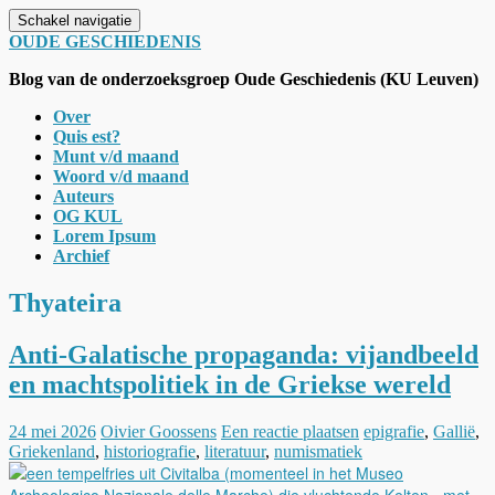
Schakel navigatie
OUDE GESCHIEDENIS
Blog van de onderzoeksgroep Oude Geschiedenis (KU Leuven)
Over
Quis est?
Munt v/d maand
Woord v/d maand
Auteurs
OG KUL
Lorem Ipsum
Archief
Thyateira
Anti-Galatische propaganda: vijandbeeld
en machtspolitiek in de Griekse wereld
24 mei 2026
Oivier Goossens
Een reactie plaatsen
epigrafie
,
Gallië
,
Griekenland
,
historiografie
,
literatuur
,
numismatiek