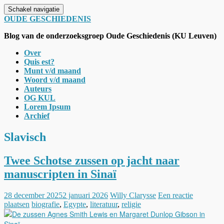
Schakel navigatie
OUDE GESCHIEDENIS
Blog van de onderzoeksgroep Oude Geschiedenis (KU Leuven)
Over
Quis est?
Munt v/d maand
Woord v/d maand
Auteurs
OG KUL
Lorem Ipsum
Archief
Slavisch
Twee Schotse zussen op jacht naar
manuscripten in Sinaï
28 december 2025
2 januari 2026
Willy Clarysse
Een reactie
plaatsen
biografie
,
Egypte
,
literatuur
,
religie