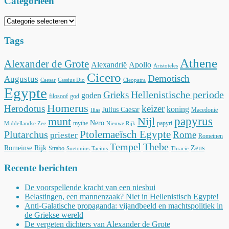
Categorieën
Categorieën
Tags
Athene
Alexander de Grote
Alexandrië
Apollo
Aristoteles
Cicero
Demotisch
Augustus
Caesar
Cassius Dio
Cleopatra
Egypte
Hellenistische periode
Grieks
goden
filosoof
god
Homerus
Herodotus
keizer
koning
Julius Caesar
Macedonië
Ilias
munt
Nijl
papyrus
Nero
mythe
papyri
Middellandse Zee
Nieuwe Rijk
Ptolemaeïsch Egypte
Plutarchus
Rome
priester
Romeinen
Tempel
Thebe
Romeinse Rijk
Zeus
Strabo
Suetonius
Tacitus
Thracië
Recente berichten
De voorspellende kracht van een niesbui
Belastingen, een mannenzaak? Niet in Hellenistisch Egypte!
Anti-Galatische propaganda: vijandbeeld en machtspolitiek in
de Griekse wereld
De vergeten dichters van Alexander de Grote