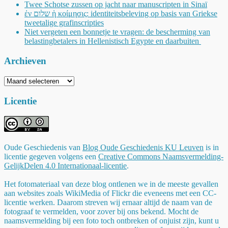
Twee Schotse zussen op jacht naar manuscripten in Sinaï
ἐν שלום ἡ κοίμησις: identiteitsbeleving op basis van Griekse
tweetalige grafinscripties
Niet vergeten een bonnetje te vragen: de bescherming van
belastingbetalers in Hellenistisch Egypte en daarbuiten
Archieven
Archieven
Licentie
Oude Geschiedenis
van
Blog Oude Geschiedenis KU Leuven
is in
licentie gegeven volgens een
Creative Commons Naamsvermelding-
GelijkDelen 4.0 Internationaal-licentie
.
Het fotomateriaal van deze blog ontlenen we in de meeste gevallen
aan websites zoals WikiMedia of Flickr die eveneens met een CC-
licentie werken. Daarom streven wij ernaar altijd de naam van de
fotograaf te vermelden, voor zover bij ons bekend. Mocht de
naamsvermelding bij een foto toch ontbreken of onjuist zijn, kunt u