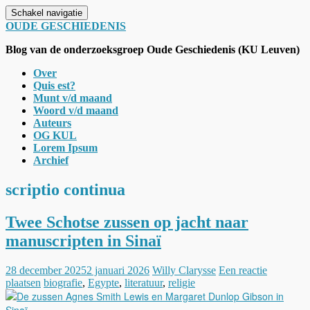
Schakel navigatie
OUDE GESCHIEDENIS
Blog van de onderzoeksgroep Oude Geschiedenis (KU Leuven)
Over
Quis est?
Munt v/d maand
Woord v/d maand
Auteurs
OG KUL
Lorem Ipsum
Archief
scriptio continua
Twee Schotse zussen op jacht naar
manuscripten in Sinaï
28 december 2025
2 januari 2026
Willy Clarysse
Een reactie
plaatsen
biografie
,
Egypte
,
literatuur
,
religie