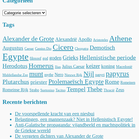
Categorieën
Categorieën
Tags
Athene
Alexander de Grote
Alexandrië
Apollo
Aristoteles
Cicero
Demotisch
Augustus
Caesar
Cassius Dio
Cleopatra
Egypte
Hellenistische periode
Grieks
goden
filosoof
god
Homerus
Herodotus
keizer
koning
Julius Caesar
Macedonië
Ilias
munt
Nijl
papyrus
Nero
mythe
papyri
Middellandse Zee
Nieuwe Rijk
Ptolemaeïsch Egypte
Plutarchus
Rome
priester
Romeinen
Tempel
Thebe
Romeinse Rijk
Zeus
Strabo
Suetonius
Tacitus
Thracië
Recente berichten
De voorspellende kracht van een niesbui
Belastingen, een mannenzaak? Niet in Hellenistisch Egypte!
Anti-Galatische propaganda: vijandbeeld en machtspolitiek in
de Griekse wereld
De vergeten dichters van Alexander de Grote