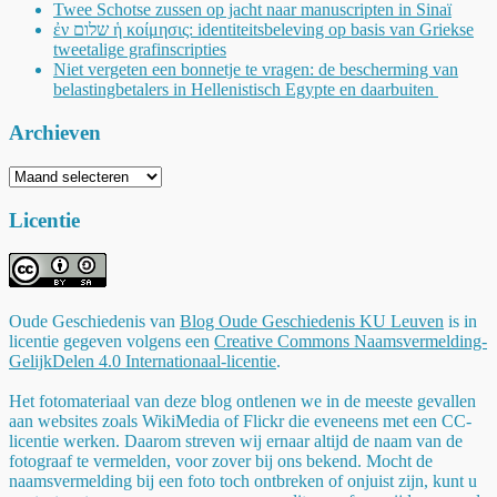
Twee Schotse zussen op jacht naar manuscripten in Sinaï
ἐν שלום ἡ κοίμησις: identiteitsbeleving op basis van Griekse
tweetalige grafinscripties
Niet vergeten een bonnetje te vragen: de bescherming van
belastingbetalers in Hellenistisch Egypte en daarbuiten
Archieven
Archieven
Licentie
Oude Geschiedenis
van
Blog Oude Geschiedenis KU Leuven
is in
licentie gegeven volgens een
Creative Commons Naamsvermelding-
GelijkDelen 4.0 Internationaal-licentie
.
Het fotomateriaal van deze blog ontlenen we in de meeste gevallen
aan websites zoals WikiMedia of Flickr die eveneens met een CC-
licentie werken. Daarom streven wij ernaar altijd de naam van de
fotograaf te vermelden, voor zover bij ons bekend. Mocht de
naamsvermelding bij een foto toch ontbreken of onjuist zijn, kunt u