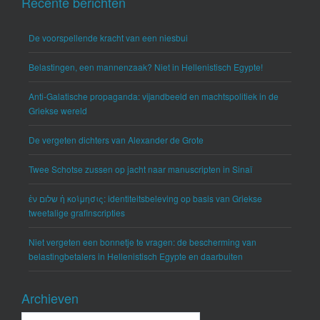
Recente berichten
De voorspellende kracht van een niesbui
Belastingen, een mannenzaak? Niet in Hellenistisch Egypte!
Anti-Galatische propaganda: vijandbeeld en machtspolitiek in de
Griekse wereld
De vergeten dichters van Alexander de Grote
Twee Schotse zussen op jacht naar manuscripten in Sinaï
ἐν שלום ἡ κοίμησις: identiteitsbeleving op basis van Griekse
tweetalige grafinscripties
Niet vergeten een bonnetje te vragen: de bescherming van
belastingbetalers in Hellenistisch Egypte en daarbuiten
Archieven
Archieven