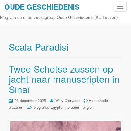
OUDE GESCHIEDENIS
S
c
Blog van de onderzoeksgroep Oude Geschiedenis (KU Leuven)
h
a
k
e
Scala Paradisi
l
n
a
Twee Schotse zussen op
v
jacht naar manuscripten in
i
g
Sinaï
a
t
28 december 2025
Willy Clarysse
Een reactie
i
,
,
,
plaatsen
biografie
Egypte
literatuur
religie
e