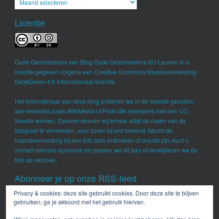
Licentie
Oude Geschiedenis
van
Blog Oude Geschiedenis KU Leuven
is in
licentie gegeven volgens een
Creative Commons Naamsvermelding-
GelijkDelen 4.0 Internationaal-licentie
.
Het fotomateriaal van deze blog ontlenen we in de meeste gevallen
aan websites zoals WikiMedia of Flickr die eveneens met een CC-
licentie werken. Daarom streven wij ernaar altijd de naam van de
fotograaf te vermelden, voor zover bij ons bekend. Mocht de
naamsvermelding bij een foto toch ontbreken of onjuist zijn, kunt u
contact met ons opnemen en passen we dit aan of verwijderen we de
foto op verzoek.
Abonneer je op onze RSS-feed
Privacy & cookies: deze site gebruikt cookies. Door deze site te blijven
RSS - berichten
gebruiken, ga je akkoord met het gebruik hiervan.