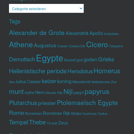
Categorieën
Tags
Alexander de Grote
Alexandrië
Apollo
Aristoteles
Athene
Cicero
Augustus
Caesar
Cassius Dio
Cleopatra
Egypte
Demotisch
Grieks
goden
filosoof
god
Homerus
Hellenistische periode
Herodotus
keizer
koning
Julius Caesar
Macedonië
Ilias
Middellandse Zee
munt
Nijl
papyrus
Nero
mythe
papyri
Nieuwe Rijk
Ptolemaeïsch Egypte
Plutarchus
priester
Rome
Romeinse Rijk
Romeinen
Strabo
Suetonius
Tacitus
Tempel
Thebe
Zeus
Thracië