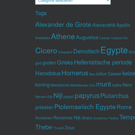
Tags
Alexander de Grote
Alexandrië
Apollo
Athene
Augustus
Aristoteles
Caesar
Cassius Dio
Egypte
Cicero
Demotisch
filo
Cleopatra
Hellenistische periode
Grieks
goden
god
Homerus
Herodotus
keize
Julius Caesar
Ilias
munt
koning
Nero
Macedonië
mythe
Middellandse Zee
Nijl
papyrus
Plutarchus
papyri
Nieuwe Rijk
Ptolemaeïsch Egypte
Rome
priester
Temp
Romeinse Rijk
Romeinen
Strabo
Suetonius
Tacitus
Thebe
Zeus
Thracië