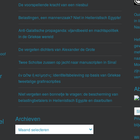
De voorspellende kracht van een niesbui
Ou
Belastingen, een mannenzaak? Niet in Hellenistisch Egypte!
in 
Naa
Anti-Galatische propaganda: vijandbeeld en machtspolitiek
in de Griekse wereld
Het
gev
De vergeten dichters van Alexander de Grote
met
soof
naa
Twee Schotse zussen op jacht naar manuscripten in Sinaï
Moc
zij
r
ἐν שלום ἡ κοίμησις: identiteitsbeleving op basis van Griekse
ver
tweetalige grafinscripties
Ab
Niet vergeten een bonnetje te vragen: de bescherming van
belastingbetalers in Hellenistisch Egypte en daarbuiten
Archieven
Pri
el
bli
Archieven
Wil