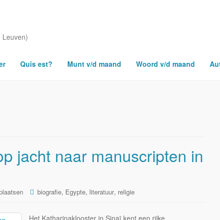
U Leuven)
er
Quis est?
Munt v/d maand
Woord v/d maand
Au
p jacht naar manuscripten in
,
,
,
plaatsen
biografie
Egypte
literatuur
religie
Het Katharinaklooster in Sinaï kent een rijke