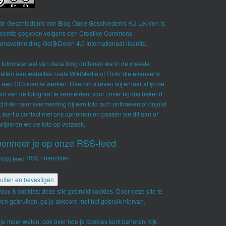
de Geschiedenis
van
Blog Oude Geschiedenis KU Leuven
is
licentie gegeven volgens een
Creative Commons
msvermelding-GelijkDelen 4.0 Internationaal-licentie
.
 fotomateriaal van deze blog ontlenen we in de meeste
allen aan websites zoals WikiMedia of Flickr die eveneens
 een CC-licentie werken. Daarom streven wij ernaar altijd de
m van de fotograaf te vermelden, voor zover bij ons bekend.
ht de naamsvermelding bij een foto toch ontbreken of onjuist
n, kunt u contact met ons opnemen en passen we dit aan of
wijderen we de foto op verzoek.
onneer je op onze RSS-feed
RSS - berichten
vacy & cookies: deze site gebruikt cookies. Door deze site te
jven gebruiken, ga je akkoord met het gebruik hiervan.
 je meer weten, ook over hoe je cookies kunt beheren, kijk