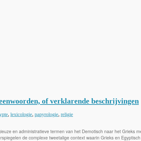
leenwoorden, of verklarende beschrijvingen
ypte
,
lexicologie
,
papyrologie
,
religie
ieuze en administratieve termen van het Demotisch naar het Grieks met e
rspiegelen de complexe tweetalige context waarin Grieks en Egyptisch 