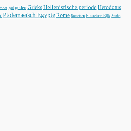
Hellenistische periode
Grieks
Herodotus
goden
losoof
god
Ptolemaeïsch Egypte
Rome
r
Romeinse Rijk
Romeinen
Strabo