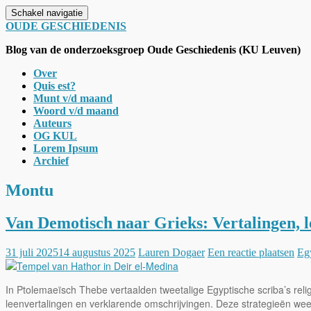
Schakel navigatie
OUDE GESCHIEDENIS
Blog van de onderzoeksgroep Oude Geschiedenis (KU Leuven)
Over
Quis est?
Munt v/d maand
Woord v/d maand
Auteurs
OG KUL
Lorem Ipsum
Archief
Montu
Van Demotisch naar Grieks: Vertalingen, 
31 juli 2025
14 augustus 2025
Lauren Dogaer
Een reactie plaatsen
Eg
In Ptolemaeïsch Thebe vertaalden tweetalige Egyptische scriba’s relig
leenvertalingen en verklarende omschrijvingen. Deze strategieën wee