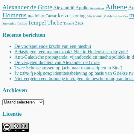
Athene
Alexander de Grote
Au
Alexandrië
Apollo
Aristoteles
Homerus
m
keizer
koning
Julius Caesar
Macedonië
Ilias
Middellandse Zee
Tempel
Thebe
Zeus
Suetonius
Tacitus
Thracië
Recente berichten
De voorspellende kracht van een niesbui
Belastingen, een mannenzaak? Niet in Hellenistisch Egypte!
Anti-Galatische propaganda: vijandbeeld en machtspolitiek in 
De vergeten dichters van Alexander de Grote
Twee Schotse zussen op jacht naar manuscripten in Sinaï
ἐν שלום ἡ κοίμησις: identiteitsbeleving op basis van Griekse t
Niet vergeten een bonnetje te vragen: de bescherming van belas
Archieven
Archieven
Licentie