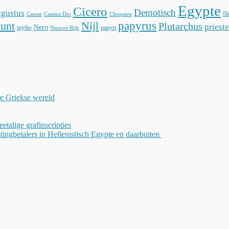
Egypte
Cicero
Demotisch
gustus
fi
Caesar
Cassius Dio
Cleopatra
unt
Nijl
papyrus
Plutarchus
prieste
Nero
mythe
papyri
Nieuwe Rijk
de Griekse wereld
weetalige grafinscripties
tingbetalers in Hellenistisch Egypte en daarbuiten