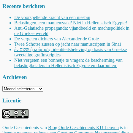
Recente berichten
De voorspellende kracht van een niesbui
Belastingen, een mannenzaak? Niet in Hellenistisch Egypte!
Anti-Galatische propaganda: vijandbeeld en machtspolitiek in
de Griekse wereld
De vergeten dichters van Alexander de Grote
Twee Schotse zussen op jacht naar manuscripten in Sinaï
ἐν שלום ἡ κοίμησις: identiteitsbeleving op basis van Griekse
tweetalige grafinscripties
Niet vergeten een bonnetje te vragen: de bescherming van
belastingbetalers in Hellenistisch Egypte en daarbuiten
Archieven
Archieven
Licentie
Oude Geschiedenis
van
Blog Oude Geschiedenis KU Leuven
is in
licentie gegeven volgens een
Creative Commons Naamsvermelding-