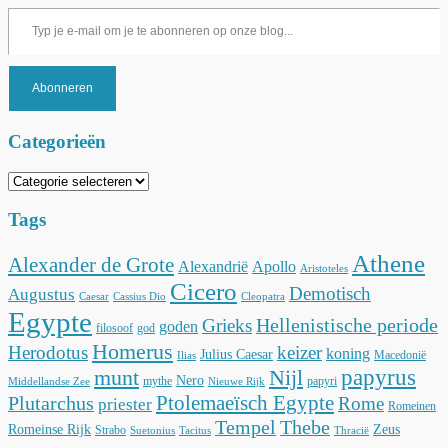
Typ je e-mail om je te abonneren op onze blog...
Abonneren
Categorieën
Categorieën
Tags
Athene
Alexander de Grote
Alexandrië
Apollo
Aristoteles
Cicero
Demotisch
Augustus
Caesar
Cassius Dio
Cleopatra
Egypte
Hellenistische periode
Grieks
goden
filosoof
god
Homerus
Herodotus
keizer
koning
Julius Caesar
Macedonië
Ilias
munt
Nijl
papyrus
Nero
mythe
papyri
Middellandse Zee
Nieuwe Rijk
Ptolemaeïsch Egypte
Plutarchus
Rome
priester
Romeinen
Tempel
Thebe
Romeinse Rijk
Zeus
Strabo
Suetonius
Tacitus
Thracië