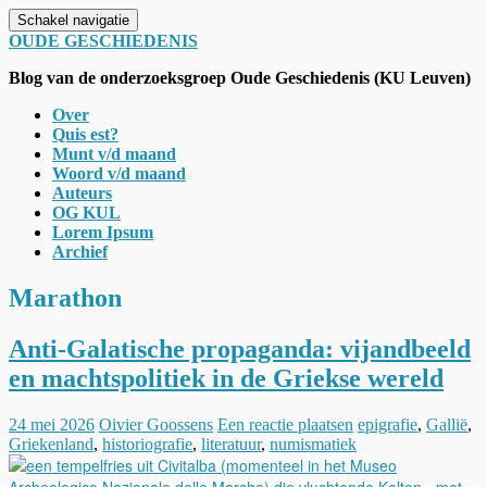
Schakel navigatie
OUDE GESCHIEDENIS
Blog van de onderzoeksgroep Oude Geschiedenis (KU Leuven)
Over
Quis est?
Munt v/d maand
Woord v/d maand
Auteurs
OG KUL
Lorem Ipsum
Archief
Marathon
Anti-Galatische propaganda: vijandbeeld
en machtspolitiek in de Griekse wereld
24 mei 2026
Oivier Goossens
Een reactie plaatsen
epigrafie
,
Gallië
,
Griekenland
,
historiografie
,
literatuur
,
numismatiek