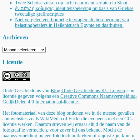
Twee Schotse zussen op jacht naar manuscripten in Sinaï
ἐν שלום ἡ κοίμησις: identiteitsbeleving op basis van Griekse
tweetalige grafinscripties
Niet vergeten een bonnetje te vragen: de bescherming van
belastingbetalers in Hellenistisch Egypte en daarbuiten
Archieven
Archieven
Licentie
Oude Geschiedenis
van
Blog Oude Geschiedenis KU Leuven
is in
licentie gegeven volgens een
Creative Commons Naamsvermelding-
GelijkDelen 4.0 Internationaal-licentie
.
Het fotomateriaal van deze blog ontlenen we in de meeste gevallen
aan websites zoals WikiMedia of Flickr die eveneens met een CC-
licentie werken. Daarom streven wij ernaar altijd de naam van de
fotograaf te vermelden, voor zover bij ons bekend. Mocht de
naamsvermelding bij een foto toch ontbreken of onjuist zijn, kunt u