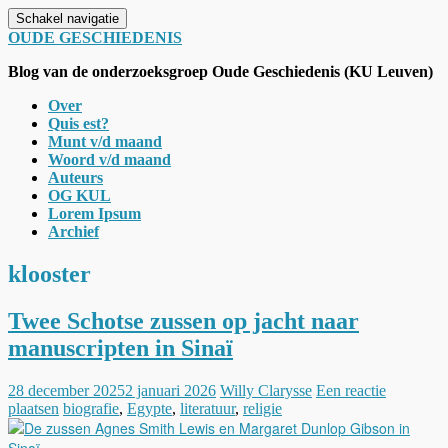
Schakel navigatie
OUDE GESCHIEDENIS
Blog van de onderzoeksgroep Oude Geschiedenis (KU Leuven)
Over
Quis est?
Munt v/d maand
Woord v/d maand
Auteurs
OG KUL
Lorem Ipsum
Archief
klooster
Twee Schotse zussen op jacht naar
manuscripten in Sinaï
28 december 2025
2 januari 2026
Willy Clarysse
Een reactie
plaatsen
biografie
,
Egypte
,
literatuur
,
religie