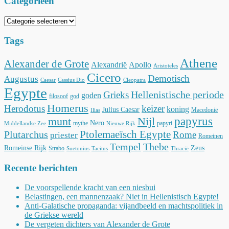
Categorieën
Categorieën
Tags
Athene
Alexander de Grote
Alexandrië
Apollo
Aristoteles
Cicero
Demotisch
Augustus
Caesar
Cassius Dio
Cleopatra
Egypte
Hellenistische periode
Grieks
goden
filosoof
god
Homerus
Herodotus
keizer
koning
Julius Caesar
Macedonië
Ilias
munt
Nijl
papyrus
Nero
mythe
papyri
Middellandse Zee
Nieuwe Rijk
Ptolemaeïsch Egypte
Plutarchus
Rome
priester
Romeinen
Tempel
Thebe
Romeinse Rijk
Zeus
Strabo
Suetonius
Tacitus
Thracië
Recente berichten
De voorspellende kracht van een niesbui
Belastingen, een mannenzaak? Niet in Hellenistisch Egypte!
Anti-Galatische propaganda: vijandbeeld en machtspolitiek in
de Griekse wereld
De vergeten dichters van Alexander de Grote