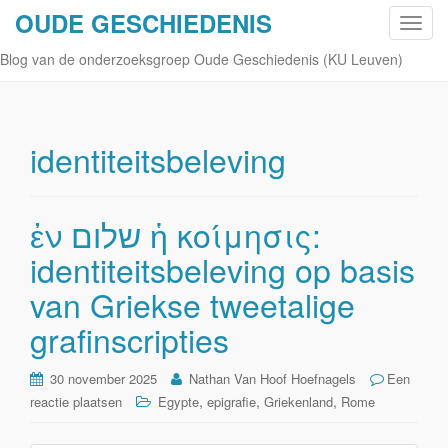
OUDE GESCHIEDENIS
S
c
Blog van de onderzoeksgroep Oude Geschiedenis (KU Leuven)
h
a
k
e
identiteitsbeleving
l
n
a
ἐν שלום ἡ κοίμησις:
v
identiteitsbeleving op basis
i
g
van Griekse tweetalige
a
t
grafinscripties
i
e
30 november 2025
Nathan Van Hoof Hoefnagels
Een
,
,
,
reactie plaatsen
Egypte
epigrafie
Griekenland
Rome