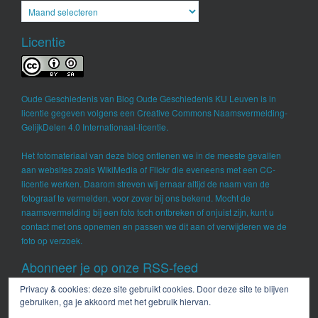
Archieven
Licentie
Oude Geschiedenis
van
Blog Oude Geschiedenis KU Leuven
is in
licentie gegeven volgens een
Creative Commons Naamsvermelding-
GelijkDelen 4.0 Internationaal-licentie
.
Het fotomateriaal van deze blog ontlenen we in de meeste gevallen
aan websites zoals WikiMedia of Flickr die eveneens met een CC-
licentie werken. Daarom streven wij ernaar altijd de naam van de
fotograaf te vermelden, voor zover bij ons bekend. Mocht de
naamsvermelding bij een foto toch ontbreken of onjuist zijn, kunt u
contact met ons opnemen en passen we dit aan of verwijderen we de
foto op verzoek.
Abonneer je op onze RSS-feed
Privacy & cookies: deze site gebruikt cookies. Door deze site te blijven
RSS - berichten
gebruiken, ga je akkoord met het gebruik hiervan.