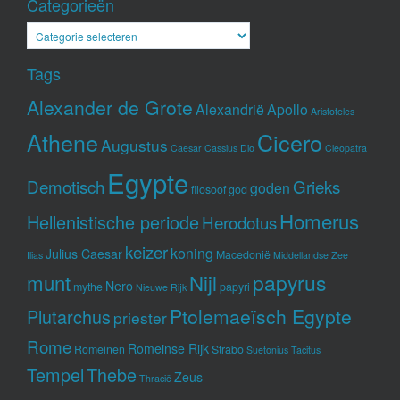
Categorieën
Categorieën
Tags
Alexander de Grote
Alexandrië
Apollo
Aristoteles
Athene
Cicero
Augustus
Caesar
Cassius Dio
Cleopatra
Egypte
Demotisch
Grieks
goden
filosoof
god
Homerus
Hellenistische periode
Herodotus
keizer
koning
Julius Caesar
Macedonië
Ilias
Middellandse Zee
munt
Nijl
papyrus
Nero
mythe
papyri
Nieuwe Rijk
Ptolemaeïsch Egypte
Plutarchus
priester
Rome
Romeinse Rijk
Romeinen
Strabo
Suetonius
Tacitus
Tempel
Thebe
Zeus
Thracië