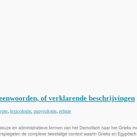
leenwoorden, of verklarende beschrijvingen
ypte
,
lexicologie
,
papyrologie
,
religie
ieuze en administratieve termen van het Demotisch naar het Grieks met e
rspiegelen de complexe tweetalige context waarin Grieks en Egyptisch 