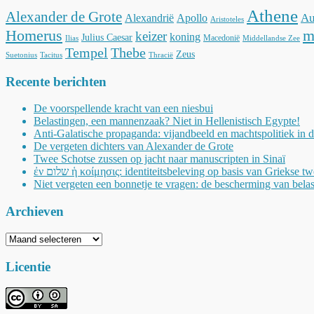
Athene
Alexander de Grote
Au
Alexandrië
Apollo
Aristoteles
Homerus
m
keizer
koning
Julius Caesar
Macedonië
Ilias
Middellandse Zee
Tempel
Thebe
Zeus
Suetonius
Tacitus
Thracië
Recente berichten
De voorspellende kracht van een niesbui
Belastingen, een mannenzaak? Niet in Hellenistisch Egypte!
Anti-Galatische propaganda: vijandbeeld en machtspolitiek in 
De vergeten dichters van Alexander de Grote
Twee Schotse zussen op jacht naar manuscripten in Sinaï
ἐν שלום ἡ κοίμησις: identiteitsbeleving op basis van Griekse t
Niet vergeten een bonnetje te vragen: de bescherming van belas
Archieven
Archieven
Licentie