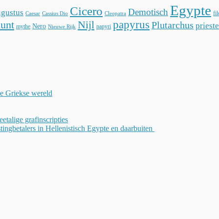
Egypte
Cicero
Demotisch
gustus
fi
Caesar
Cassius Dio
Cleopatra
unt
Nijl
papyrus
Plutarchus
prieste
Nero
mythe
papyri
Nieuwe Rijk
de Griekse wereld
weetalige grafinscripties
tingbetalers in Hellenistisch Egypte en daarbuiten