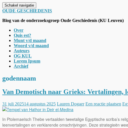
Schakel navigatie
OUDE GESCHIEDENIS
Blog van de onderzoeksgroep Oude Geschiedenis (KU Leuven)
Over
Quis est?
Munt v/d maand
Woord v/d maand
Auteurs
OG KUL
Lorem Ipsum
Archief
godennaam
Van Demotisch naar Grieks: Vertalingen, 
31 juli 2025
14 augustus 2025
Lauren Dogaer
Een reactie plaatsen
Eg
In Ptolemaeïsch Thebe vertaalden tweetalige Egyptische scriba’s relig
leenvertalingen en verklarende omschrijvingen. Deze strategieën wee