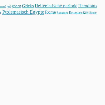
Hellenistische periode
Grieks
Herodotus
goden
losoof
god
Ptolemaeïsch Egypte
Rome
r
Romeinse Rijk
Romeinen
Strabo