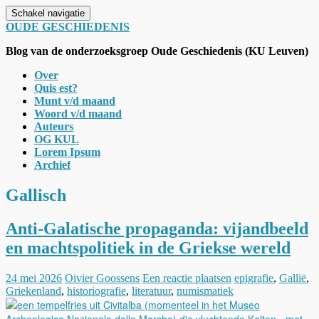
Schakel navigatie
OUDE GESCHIEDENIS
Blog van de onderzoeksgroep Oude Geschiedenis (KU Leuven)
Over
Quis est?
Munt v/d maand
Woord v/d maand
Auteurs
OG KUL
Lorem Ipsum
Archief
Gallisch
Anti-Galatische propaganda: vijandbeeld
en machtspolitiek in de Griekse wereld
24 mei 2026
Oivier Goossens
Een reactie plaatsen
epigrafie
,
Gallië
,
Griekenland
,
historiografie
,
literatuur
,
numismatiek