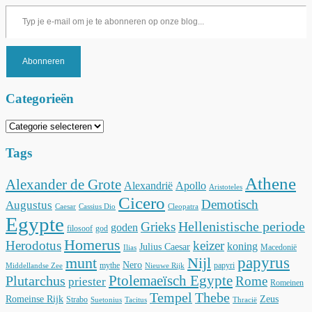
Typ je e-mail om je te abonneren op onze blog...
Abonneren
Categorieën
Categorieën
Tags
Athene
Alexander de Grote
Alexandrië
Apollo
Aristoteles
Cicero
Demotisch
Augustus
Caesar
Cassius Dio
Cleopatra
Egypte
Hellenistische periode
Grieks
goden
filosoof
god
Homerus
Herodotus
keizer
koning
Julius Caesar
Macedonië
Ilias
munt
Nijl
papyrus
Nero
mythe
papyri
Middellandse Zee
Nieuwe Rijk
Ptolemaeïsch Egypte
Plutarchus
Rome
priester
Romeinen
Tempel
Thebe
Romeinse Rijk
Zeus
Strabo
Suetonius
Tacitus
Thracië