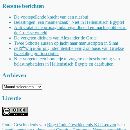
Recente berichten
De voorspellende kracht van een niesbui
Belastingen, een mannenzaak? Niet in Hellenistisch Egypte!
Anti-Galatische propaganda: vijandbeeld en machtspolitiek in
de Griekse wereld
De vergeten dichters van Alexander de Grote
Twee Schotse zussen op jacht naar manuscripten in Sinaï
ἐν שלום ἡ κοίμησις: identiteitsbeleving op basis van Griekse
tweetalige grafinscripties
Niet vergeten een bonnetje te vragen: de bescherming van
belastingbetalers in Hellenistisch Egypte en daarbuiten
Archieven
Archieven
Licentie
Oude Geschiedenis
van
Blog Oude Geschiedenis KU Leuven
is in
licentie gegeven volgens een
Creative Commons Naamsvermelding-