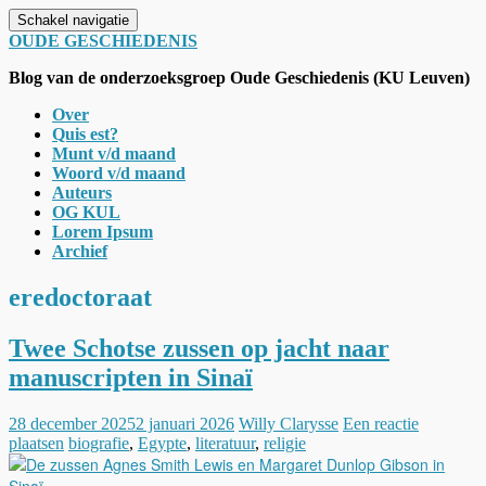
Schakel navigatie
OUDE GESCHIEDENIS
Blog van de onderzoeksgroep Oude Geschiedenis (KU Leuven)
Over
Quis est?
Munt v/d maand
Woord v/d maand
Auteurs
OG KUL
Lorem Ipsum
Archief
eredoctoraat
Twee Schotse zussen op jacht naar
manuscripten in Sinaï
28 december 2025
2 januari 2026
Willy Clarysse
Een reactie
plaatsen
biografie
,
Egypte
,
literatuur
,
religie