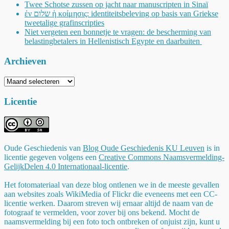
Twee Schotse zussen op jacht naar manuscripten in Sinaï
ἐν שלום ἡ κοίμησις: identiteitsbeleving op basis van Griekse
tweetalige grafinscripties
Niet vergeten een bonnetje te vragen: de bescherming van
belastingbetalers in Hellenistisch Egypte en daarbuiten
Archieven
Archieven
Licentie
Oude Geschiedenis
van
Blog Oude Geschiedenis KU Leuven
is in
licentie gegeven volgens een
Creative Commons Naamsvermelding-
GelijkDelen 4.0 Internationaal-licentie
.
Het fotomateriaal van deze blog ontlenen we in de meeste gevallen
aan websites zoals WikiMedia of Flickr die eveneens met een CC-
licentie werken. Daarom streven wij ernaar altijd de naam van de
fotograaf te vermelden, voor zover bij ons bekend. Mocht de
naamsvermelding bij een foto toch ontbreken of onjuist zijn, kunt u