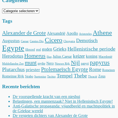
Categorieën
Categorieën
Tags
Athene
Alexander de Grote
Alexandrië
Apollo
Aristoteles
Cicero
Demotisch
Augustus
Caesar
Cassius Dio
Cleopatra
Egypte
Hellenistische periode
Grieks
goden
filosoof
god
Homerus
Herodotus
keizer
koning
Julius Caesar
Macedonië
Ilias
munt
Nijl
papyrus
Nero
mythe
papyri
Middellandse Zee
Nieuwe Rijk
Ptolemaeïsch Egypte
Plutarchus
Rome
priester
Romeinen
Tempel
Thebe
Romeinse Rijk
Zeus
Strabo
Suetonius
Tacitus
Thracië
Recente berichten
De voorspellende kracht van een niesbui
Belastingen, een mannenzaak? Niet in Hellenistisch Egypte!
Anti-Galatische propaganda: vijandbeeld en machtspolitiek in
de Griekse wereld
De vergeten dichters van Alexander de Grote