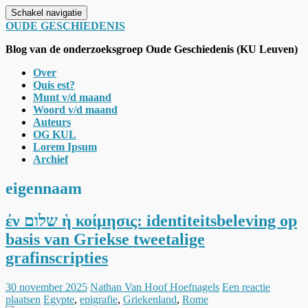
Schakel navigatie
OUDE GESCHIEDENIS
Blog van de onderzoeksgroep Oude Geschiedenis (KU Leuven)
Over
Quis est?
Munt v/d maand
Woord v/d maand
Auteurs
OG KUL
Lorem Ipsum
Archief
eigennaam
ἐν שלום ἡ κοίμησις: identiteitsbeleving op
basis van Griekse tweetalige
grafinscripties
30 november 2025
Nathan Van Hoof Hoefnagels
Een reactie
plaatsen
Egypte
,
epigrafie
,
Griekenland
,
Rome