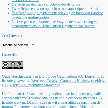
De vergeten dichters van Alexander de Grote
Twee Schotse zussen op jacht naar manuscripten in Sinaï
ἐν שלום ἡ κοίμησις: identiteitsbeleving op basis van Griekse
tweetalige grafinscripties
Niet vergeten een bonnetje te vragen: de bescherming van
belastingbetalers in Hellenistisch Egypte en daarbuiten
Archieven
Archieven
Licentie
Oude Geschiedenis
van
Blog Oude Geschiedenis KU Leuven
is in
licentie gegeven volgens een
Creative Commons Naamsvermelding-
GelijkDelen 4.0 Internationaal-licentie
.
Het fotomateriaal van deze blog ontlenen we in de meeste gevallen
aan websites zoals WikiMedia of Flickr die eveneens met een CC-
licentie werken. Daarom streven wij ernaar altijd de naam van de
fotograaf te vermelden, voor zover bij ons bekend. Mocht de