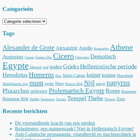
Categorieën
Categorieën
Tags
Athene
Alexander de Grote
Alexandrië
Apollo
Aristoteles
Cicero
Demotisch
Augustus
Caesar
Cassius Dio
Cleopatra
Egypte
Hellenistische periode
Grieks
goden
filosoof
god
Homerus
Herodotus
keizer
koning
Julius Caesar
Macedonië
Ilias
munt
Nijl
papyrus
Nero
mythe
papyri
Middellandse Zee
Nieuwe Rijk
Ptolemaeïsch Egypte
Plutarchus
Rome
priester
Romeinen
Tempel
Thebe
Romeinse Rijk
Zeus
Strabo
Suetonius
Tacitus
Thracië
Recente berichten
De voorspellende kracht van een niesbui
Belastingen, een mannenzaak? Niet in Hellenistisch Egypte!
Anti-Galatische propaganda: vijandbeeld en machtspolitiek in
de Griekse wereld