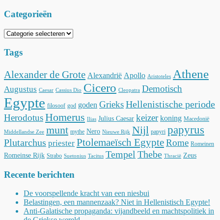
Categorieën
Categorieën
Tags
Athene
Alexander de Grote
Alexandrië
Apollo
Aristoteles
Cicero
Demotisch
Augustus
Caesar
Cassius Dio
Cleopatra
Egypte
Hellenistische periode
Grieks
goden
filosoof
god
Homerus
Herodotus
keizer
koning
Julius Caesar
Macedonië
Ilias
munt
Nijl
papyrus
Nero
mythe
papyri
Middellandse Zee
Nieuwe Rijk
Ptolemaeïsch Egypte
Plutarchus
Rome
priester
Romeinen
Tempel
Thebe
Romeinse Rijk
Zeus
Strabo
Suetonius
Tacitus
Thracië
Recente berichten
De voorspellende kracht van een niesbui
Belastingen, een mannenzaak? Niet in Hellenistisch Egypte!
Anti-Galatische propaganda: vijandbeeld en machtspolitiek in
de Griekse wereld