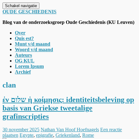
Schakel navigatie
OUDE GESCHIEDENIS
Blog van de onderzoeksgroep Oude Geschiedenis (KU Leuven)
Over
Quis est?
Munt v/d maand
Woord v/d maand
Auteurs
OG KUL
Lorem Ipsum
Archief
clan
ἐν שלום ἡ κοίμησις: identiteitsbeleving op
basis van Griekse tweetalige
grafinscripties
30 november 2025
Nathan Van Hoof Hoefnagels
Een reactie
plaatsen
Egypte
,
epigrafie
,
Griekenland
,
Rome