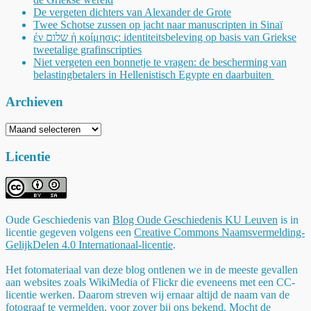
De vergeten dichters van Alexander de Grote
Twee Schotse zussen op jacht naar manuscripten in Sinaï
ἐν שלום ἡ κοίμησις: identiteitsbeleving op basis van Griekse
tweetalige grafinscripties
Niet vergeten een bonnetje te vragen: de bescherming van
belastingbetalers in Hellenistisch Egypte en daarbuiten
Archieven
Archieven
Licentie
Oude Geschiedenis
van
Blog Oude Geschiedenis KU Leuven
is in
licentie gegeven volgens een
Creative Commons Naamsvermelding-
GelijkDelen 4.0 Internationaal-licentie
.
Het fotomateriaal van deze blog ontlenen we in de meeste gevallen
aan websites zoals WikiMedia of Flickr die eveneens met een CC-
licentie werken. Daarom streven wij ernaar altijd de naam van de
fotograaf te vermelden, voor zover bij ons bekend. Mocht de