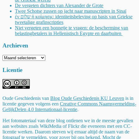
De vergeten dichters van Alexander de Grote
Twee Schotse zussen op jacht naar manuscripten in Sinaï
ἐν שלום ἡ κοίμησις: identiteitsbeleving op basis van Griekse
tweetalige grafinscripties
Niet vergeten een bonnetje te vragen: de bescherming van
belastingbetalers in Hellenistisch Egypte en daarbuiten
Archieven
Archieven
Licentie
Oude Geschiedenis
van
Blog Oude Geschiedenis KU Leuven
is in
licentie gegeven volgens een
Creative Commons Naamsvermelding-
GelijkDelen 4.0 Internationaal-licentie
.
Het fotomateriaal van deze blog ontlenen we in de meeste gevallen
aan websites zoals WikiMedia of Flickr die eveneens met een CC-
licentie werken. Daarom streven wij ernaar altijd de naam van de
fotograaf te vermelden, voor zover bij ons bekend. Mocht de