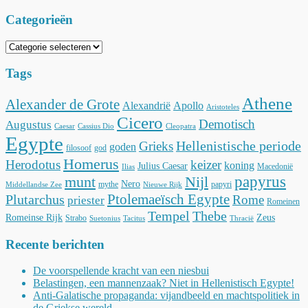
Categorieën
Categorieën
Tags
Athene
Alexander de Grote
Alexandrië
Apollo
Aristoteles
Cicero
Demotisch
Augustus
Caesar
Cassius Dio
Cleopatra
Egypte
Hellenistische periode
Grieks
goden
filosoof
god
Homerus
Herodotus
keizer
koning
Julius Caesar
Macedonië
Ilias
munt
Nijl
papyrus
Nero
mythe
papyri
Middellandse Zee
Nieuwe Rijk
Ptolemaeïsch Egypte
Plutarchus
Rome
priester
Romeinen
Tempel
Thebe
Romeinse Rijk
Zeus
Strabo
Suetonius
Tacitus
Thracië
Recente berichten
De voorspellende kracht van een niesbui
Belastingen, een mannenzaak? Niet in Hellenistisch Egypte!
Anti-Galatische propaganda: vijandbeeld en machtspolitiek in
de Griekse wereld