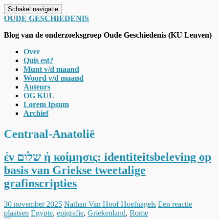
Schakel navigatie
OUDE GESCHIEDENIS
Blog van de onderzoeksgroep Oude Geschiedenis (KU Leuven)
Over
Quis est?
Munt v/d maand
Woord v/d maand
Auteurs
OG KUL
Lorem Ipsum
Archief
Centraal-Anatolië
ἐν שלום ἡ κοίμησις: identiteitsbeleving op
basis van Griekse tweetalige
grafinscripties
30 november 2025
Nathan Van Hoof Hoefnagels
Een reactie
plaatsen
Egypte
,
epigrafie
,
Griekenland
,
Rome