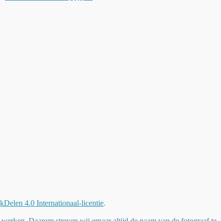
elen 4.0 Internationaal-licentie
.
 werken. Daarom streven wij ernaar altijd de naam van de fotograaf te