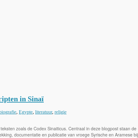
ipten in Sinaï
biografie
,
Egypte
,
literatuur
,
religie
et teksten zoals de Codex Sinaiticus. Centraal in deze blogpost staan
kking, documentatie en publicatie van vroege Syrische en Aramese bij