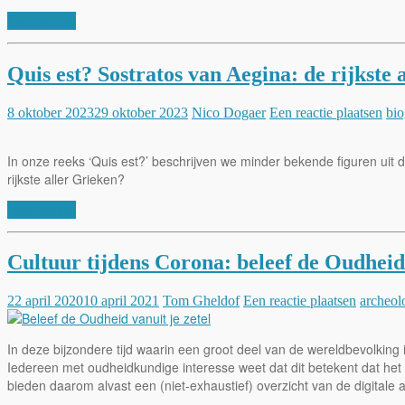
Lees verder
Quis est? Sostratos van Aegina: de rijkste 
8 oktober 2023
29 oktober 2023
Nico Dogaer
Een reactie plaatsen
bio
In onze reeks ‘Quis est?’ beschrijven we minder bekende figuren uit d
rijkste aller Grieken?
Lees verder
Cultuur tijdens Corona: beleef de Oudheid 
22 april 2020
10 april 2021
Tom Gheldof
Een reactie plaatsen
archeol
In deze bijzondere tijd waarin een groot deel van de wereldbevolking i
Iedereen met oudheidkundige interesse weet dat dit betekent dat he
bieden daarom alvast een (niet-exhaustief) overzicht van de digitale 