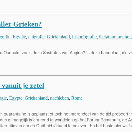
aller Grieken?
grafie
,
Egypte
,
epigrafie
,
Griekenland
,
historiografie
,
literatuur
,
mythogr
e Oudheid, zoals deze Sostratos van Aegina? Is deze handelaar, die zow
vanuit je zetel
ogie
,
Egypte
,
Griekenland
,
nachleben
,
Rome
n quarantaine is geplaatst of toch het merendeel van de tijd probeert th
t dus onmogelijk is om rond te wandelen op het Forum Romanum, de Ac
alternatieven om de Oudheid virtueel te beleven. En het beste nieuws is 