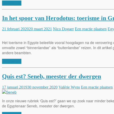
Lees verder
In het spoor van Herodotus: toerisme in 
21 februari 2020
20 maart 2021
Nico Dogaer
Een reactie plaatsen
Egy
Het toerisme in Egypte beleefde vooral hoogdagen na de verovering 
omvatte zowel “binnenlandse” als “buitenlandse” reizen. In dit arti
andere beambten.
Lees verder
Quis est? Seneb, meester der dwergen
17 januari 2019
30 november 2020
Valérie Wyns
Een reactie plaatsen
In onze nieuwe rubriek ‘Quis est?’ gaan we op zoek naar minder beke
de Egyptenaar Seneb, meester der dwergen.