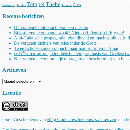
Tempel
Thebe
Zeus
Suetonius
Tacitus
Thracië
Recente berichten
De voorspellende kracht van een niesbui
Belastingen, een mannenzaak? Niet in Hellenistisch Egypte!
Anti-Galatische propaganda: vijandbeeld en machtspolitiek in 
De vergeten dichters van Alexander de Grote
Twee Schotse zussen op jacht naar manuscripten in Sinaï
ἐν שלום ἡ κοίμησις: identiteitsbeleving op basis van Griekse t
Niet vergeten een bonnetje te vragen: de bescherming van belas
Archieven
Archieven
Licentie
Oude Geschiedenis
van
Blog Oude Geschiedenis KU Leuven
is in l
Het fotomateriaal van deze blog ontlenen we in de meeste gevallen aa