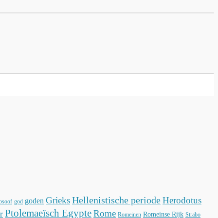
Hellenistische periode
Grieks
Herodotus
goden
losoof
god
Ptolemaeïsch Egypte
Rome
r
Romeinse Rijk
Romeinen
Strabo