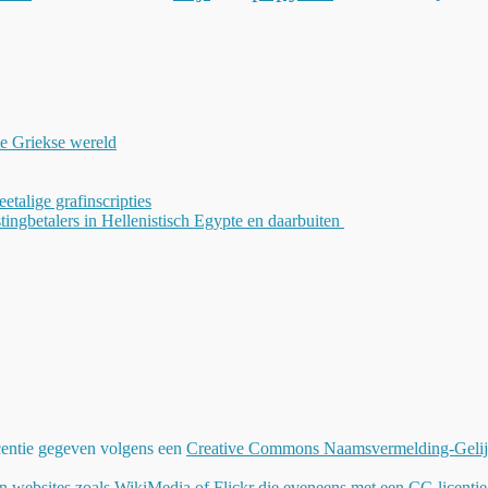
de Griekse wereld
weetalige grafinscripties
tingbetalers in Hellenistisch Egypte en daarbuiten
icentie gegeven volgens een
Creative Commons Naamsvermelding-GelijkD
n websites zoals WikiMedia of Flickr die eveneens met een CC-licentie