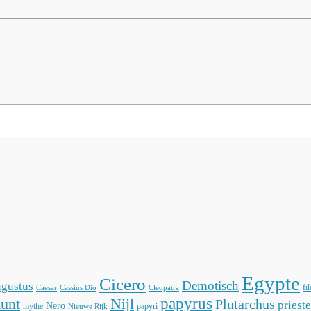
Egypte
Cicero
Demotisch
gustus
fi
Caesar
Cassius Dio
Cleopatra
unt
Nijl
papyrus
Plutarchus
prieste
Nero
mythe
papyri
Nieuwe Rijk