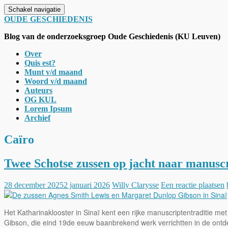
Schakel navigatie
OUDE GESCHIEDENIS
Blog van de onderzoeksgroep Oude Geschiedenis (KU Leuven)
Over
Quis est?
Munt v/d maand
Woord v/d maand
Auteurs
OG KUL
Lorem Ipsum
Archief
Caïro
Twee Schotse zussen op jacht naar manuscr
28 december 2025
2 januari 2026
Willy Clarysse
Een reactie plaatsen
Het Katharinaklooster in Sinaï kent een rijke manuscriptentraditie m
Gibson, die eind 19de eeuw baanbrekend werk verrichtten in de ontde