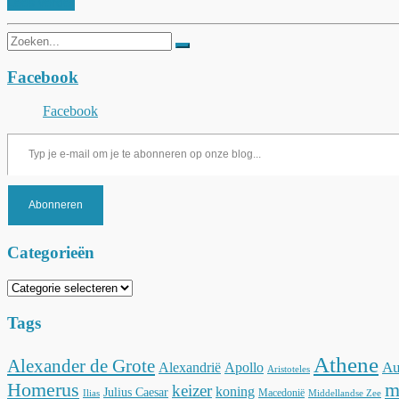
Lees verder
Zoeken
naar:
Facebook
Facebook
Typ je e-mail om je te abonneren op onze blog...
Abonneren
Categorieën
Categorieën
Tags
Athene
Alexander de Grote
Au
Alexandrië
Apollo
Aristoteles
Homerus
m
keizer
koning
Julius Caesar
Macedonië
Ilias
Middellandse Zee