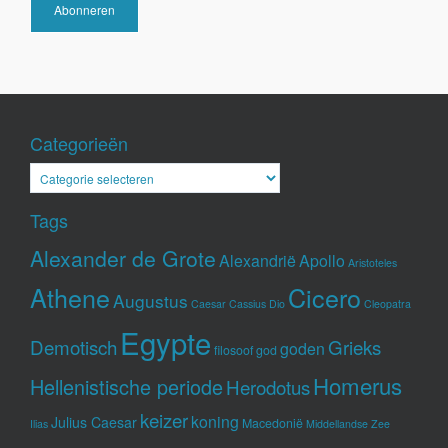
Abonneren
Categorieën
Categorieën
Tags
Alexander de Grote
Alexandrië
Apollo
Aristoteles
Athene
Cicero
Augustus
Caesar
Cassius Dio
Cleopatra
Egypte
Demotisch
Grieks
goden
filosoof
god
Homerus
Hellenistische periode
Herodotus
keizer
koning
Julius Caesar
Macedonië
Ilias
Middellandse Zee