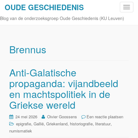
OUDE GESCHIEDENIS
S
c
Blog van de onderzoeksgroep Oude Geschiedenis (KU Leuven)
h
a
k
e
Brennus
l
n
a
Anti-Galatische
v
propaganda: vijandbeeld
i
g
en machtspolitiek in de
a
t
Griekse wereld
i
e
24 mei 2026
Oivier Goossens
Een reactie plaatsen
,
,
,
,
,
epigrafie
Gallië
Griekenland
historiografie
literatuur
numismatiek