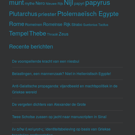
munt
Nijl
papyrus
Nero
mythe
papyri
Nieuwe Rijk
Ptolemaeïsch Egypte
Plutarchus
priester
Rome
Romeinse Rijk
Romeinen
Strabo
Suetonius
Tacitus
Tempel
Thebe
Zeus
Thracië
Recente berichten
De voorspellende kracht van een niesbui
Belastingen, een mannenzaak? Niet in Hellenistisch Egypte!
Anti-Galatische propaganda: vijandbeeld en machtspolitiek in de
Griekse wereld
De vergeten dichters van Alexander de Grote
Twee Schotse zussen op jacht naar manuscripten in Sinaï
ἐν שלום ἡ κοίμησις: identiteitsbeleving op basis van Griekse
tweetalige grafinscripties