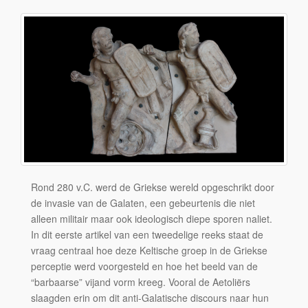
Rond 280 v.C. werd de Griekse wereld opgeschrikt door
de invasie van de Galaten, een gebeurtenis die niet
alleen militair maar ook ideologisch diepe sporen naliet.
In dit eerste artikel van een tweedelige reeks staat de
vraag centraal hoe deze Keltische groep in de Griekse
perceptie werd voorgesteld en hoe het beeld van de
“barbaarse” vijand vorm kreeg. Vooral de Aetoliërs
slaagden erin om dit anti-Galatische discours naar hun