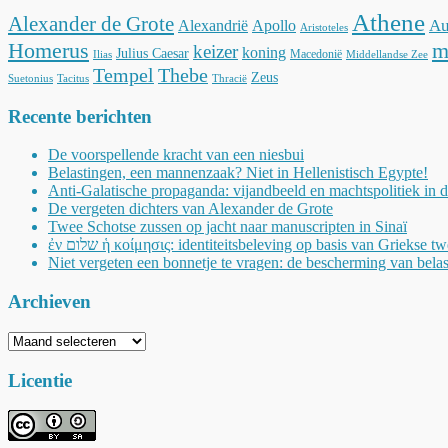
Athene
Alexander de Grote
Au
Alexandrië
Apollo
Aristoteles
Homerus
m
keizer
koning
Julius Caesar
Macedonië
Ilias
Middellandse Zee
Tempel
Thebe
Zeus
Suetonius
Tacitus
Thracië
Recente berichten
De voorspellende kracht van een niesbui
Belastingen, een mannenzaak? Niet in Hellenistisch Egypte!
Anti-Galatische propaganda: vijandbeeld en machtspolitiek in 
De vergeten dichters van Alexander de Grote
Twee Schotse zussen op jacht naar manuscripten in Sinaï
ἐν שלום ἡ κοίμησις: identiteitsbeleving op basis van Griekse t
Niet vergeten een bonnetje te vragen: de bescherming van belas
Archieven
Archieven
Licentie