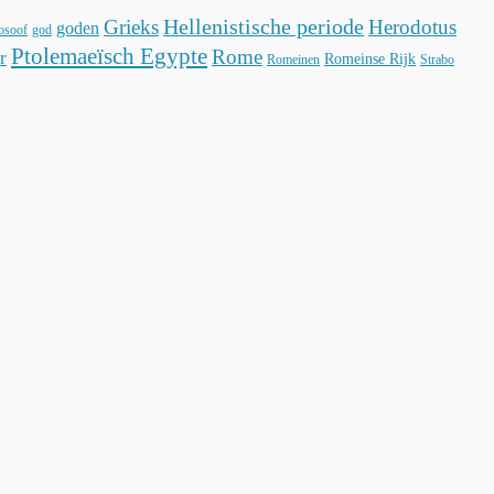
Hellenistische periode
Grieks
Herodotus
goden
losoof
god
Ptolemaeïsch Egypte
Rome
r
Romeinse Rijk
Romeinen
Strabo