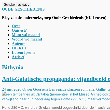
Schakel navigatie
OUDE GESCHIEDENIS
Blog van de onderzoeksgroep Oude Geschiedenis (KU Leuven)
Over
Quis est?
Munt v/d maand
Woord v/d maand
Auteurs
OG KUL
Lorem Ipsum
Archief
Bithynia
Anti-Galatische propaganda: vijandbeeld e
24 mei 2026
Oivier Goossens
Een reactie plaatsen
epigrafie
,
Gallië
,
G
Rond 280 v.C. werd de Griekse wereld opgeschrikt door de invasie van 