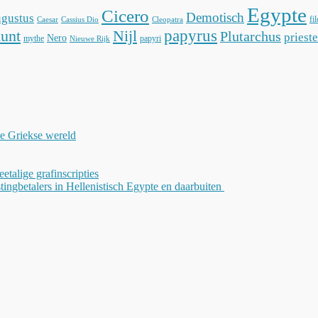
Egypte
Cicero
Demotisch
gustus
fi
Caesar
Cassius Dio
Cleopatra
unt
Nijl
papyrus
Plutarchus
prieste
Nero
mythe
papyri
Nieuwe Rijk
de Griekse wereld
weetalige grafinscripties
tingbetalers in Hellenistisch Egypte en daarbuiten