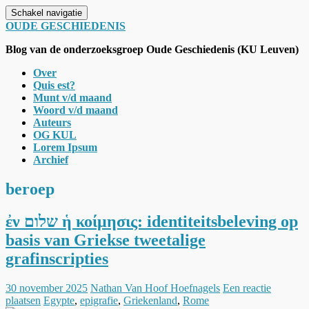
Schakel navigatie
OUDE GESCHIEDENIS
Blog van de onderzoeksgroep Oude Geschiedenis (KU Leuven)
Over
Quis est?
Munt v/d maand
Woord v/d maand
Auteurs
OG KUL
Lorem Ipsum
Archief
beroep
ἐν שלום ἡ κοίμησις: identiteitsbeleving op
basis van Griekse tweetalige
grafinscripties
30 november 2025
Nathan Van Hoof Hoefnagels
Een reactie
plaatsen
Egypte
,
epigrafie
,
Griekenland
,
Rome