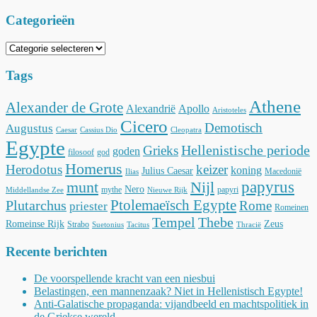
Categorieën
Categorieën
Tags
Athene
Alexander de Grote
Alexandrië
Apollo
Aristoteles
Cicero
Demotisch
Augustus
Caesar
Cassius Dio
Cleopatra
Egypte
Hellenistische periode
Grieks
goden
filosoof
god
Homerus
Herodotus
keizer
koning
Julius Caesar
Macedonië
Ilias
munt
Nijl
papyrus
Nero
mythe
papyri
Middellandse Zee
Nieuwe Rijk
Ptolemaeïsch Egypte
Plutarchus
Rome
priester
Romeinen
Tempel
Thebe
Romeinse Rijk
Zeus
Strabo
Suetonius
Tacitus
Thracië
Recente berichten
De voorspellende kracht van een niesbui
Belastingen, een mannenzaak? Niet in Hellenistisch Egypte!
Anti-Galatische propaganda: vijandbeeld en machtspolitiek in
de Griekse wereld