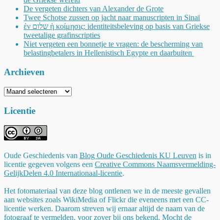
De vergeten dichters van Alexander de Grote
Twee Schotse zussen op jacht naar manuscripten in Sinaï
ἐν שלום ἡ κοίμησις: identiteitsbeleving op basis van Griekse
tweetalige grafinscripties
Niet vergeten een bonnetje te vragen: de bescherming van
belastingbetalers in Hellenistisch Egypte en daarbuiten
Archieven
Archieven
Licentie
Oude Geschiedenis
van
Blog Oude Geschiedenis KU Leuven
is in
licentie gegeven volgens een
Creative Commons Naamsvermelding-
GelijkDelen 4.0 Internationaal-licentie
.
Het fotomateriaal van deze blog ontlenen we in de meeste gevallen
aan websites zoals WikiMedia of Flickr die eveneens met een CC-
licentie werken. Daarom streven wij ernaar altijd de naam van de
fotograaf te vermelden, voor zover bij ons bekend. Mocht de